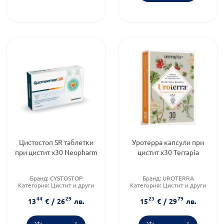
Цистостоп SR таблетки
Уротерра капсули при
при цистит х30 Neopharm
цистит х30 Terrapia
Бранд:
CYSTOSTOP
Бранд:
UROTERRA
Категория:
Цистит и други
Категория:
Цистит и други
инфекции на пикочните
инфекции на пикочните
44
29
23
79
пътища
пътища
13
€
/
26
лв.
15
€
/
29
лв.
Форма на продукта:
таблетки
Форма на продукта:
капсули