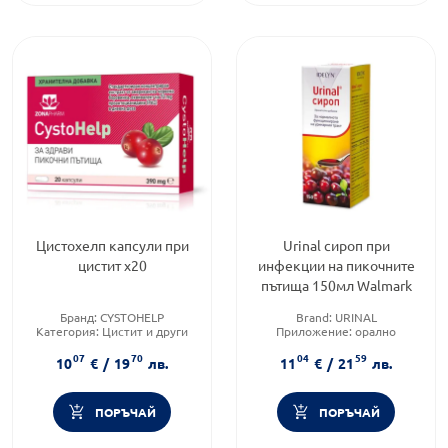
Цистохелп капсули при
Urinal сироп при
цистит х20
инфекции на пикочните
пътища 150мл Walmark
Бранд:
CYSTOHELP
Brand:
URINAL
Категория:
Цистит и други
Приложение:
орално
инфекции на пикочните
Форма на продукта:
сироп
07
70
04
59
пътища
10
€
/
19
лв.
11
€
/
21
лв.
Форма на продукта:
капсули
ПОРЪЧАЙ
ПОРЪЧАЙ