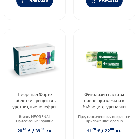
ПОРЪЧАЙ
ПОРЪЧАЙ
Неоренал Форте
Фитолизин паста за
таблетки при цистит,
пиене при камъни в
уретрит, пиелонефрит
бъбреците, уринарни
650мг х60 Neopharm
инфекции и цистит 100г
Brand:
NEORENAL
Предназначено за:
възрастни
Приложение:
орално
Приложение:
орално
Продуктова линия:
FORTE
Форма на продукта:
паста
40
90
70
88
20
€
/
39
лв.
11
€
/
22
лв.