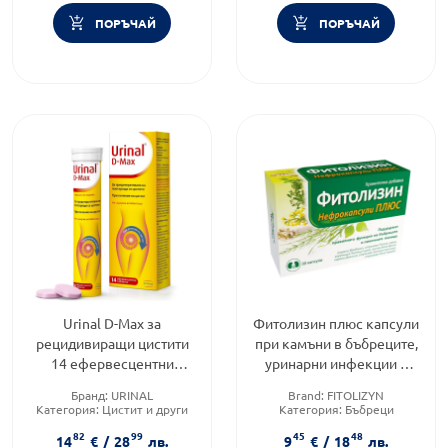
ПОРЪЧАЙ
ПОРЪЧАЙ
Urinal D-Max за
Фитолизин плюс капсули
рецидивиращи цистити
при камъни в бъбреците,
14 ефервесцентни
уринарни инфекции и
таблетки
цистит х30
Бранд:
URINAL
Brand:
FITOLIZYN
Категория:
Цистит и други
Категория:
Бъбреци
инфекции на пикочните
Приложение:
орално
82
99
45
48
пътища
14
€
/
28
лв.
9
€
/
18
лв.