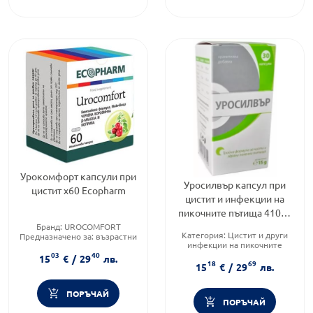
Урокомфорт капсули при
Уросилвър капсул при
цистит х60 Ecopharm
цистит и инфекции на
пикочните пътища 410мг
х30
Бранд:
UROCOMFORT
Категория:
Цистит и други
Предназначено за:
възрастни
инфекции на пикочните
Приложение:
орално
пътища
03
40
15
€
/
29
лв.
18
69
Предназначено за:
15
€
/
29
лв.
възрастни/деца
Форма на продукта:
капсули
ПОРЪЧАЙ
ПОРЪЧАЙ