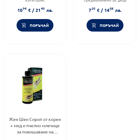
Имуностимуланти за деца
Форма на продукта:
сироп
94
40
20
08
Форма на продукта:
сироп
10
€
/
21
лв.
7
€
/
14
лв.
ПОРЪЧАЙ
ПОРЪЧАЙ
Жен Шен Сироп от корен
+ мед и пчелно млечице
за повишаване на
имунитета 400мл