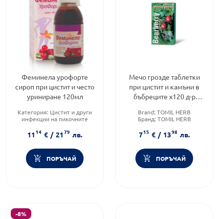
Феминела урофорте
Мечо грозде таблетки
сироп при цистит и често
при цистит и камъни в
уриниране 120мл
бъбреците х120 д-р
Тошков
Категория:
Цистит и други
Brand:
TOMIL HERB
инфекции на пикочните
Бранд:
TOMIL HERB
пътища
Категория:
Цистит и други
14
79
15
98
Предназначено за:
инфекции на пикочните
11
€
/
21
лв.
7
€
/
13
лв.
възрастни/деца
пътища
Форма на продукта:
сироп
ПОРЪЧАЙ
ПОРЪЧАЙ
-8%