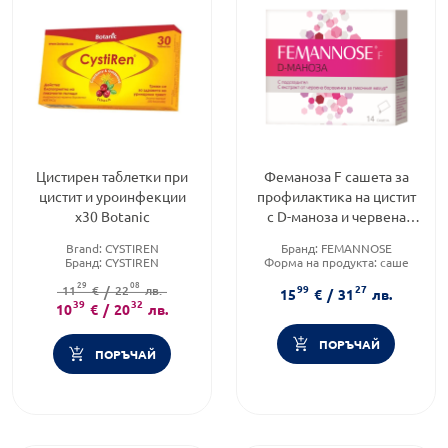
Цистирен таблетки при
Феманоза F сашета за
цистит и уроинфекции
профилактика на цистит
х30 Botanic
с D-маноза и червена
боровинка х14
Brand:
CYSTIREN
Бранд:
FEMANNOSE
Femannose F
Бранд:
CYSTIREN
Форма на продукта:
саше
Категория:
Цистит и други
Brand:
FEMANNOSE
29
08
99
27
инфекции на пикочните
11
€
/
22
лв.
15
€
/
31
лв.
39
пътища
32
10
€
/
20
лв.
ПОРЪЧАЙ
ПОРЪЧАЙ