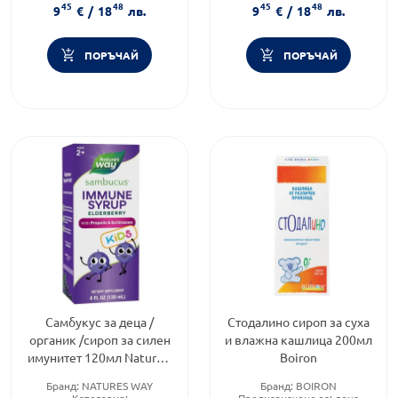
45
48
45
48
възрастни
Форма на продукта:
сироп
9
€
/
18
лв.
9
€
/
18
лв.
Предназначено за:
деца
ПОРЪЧАЙ
ПОРЪЧАЙ
Самбукус за деца /
Стодалино сироп за суха
органик /сироп за силен
и влажна кашлица 200мл
имунитет 120мл Nature's
Boiron
Way
Бранд:
NATURES WAY
Бранд:
BOIRON
Категория:
Предназначено за:
деца