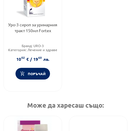
Уро-3 сироп за уринарния
тракт 150мл Fortex
Бранд:
URO-3
Категория:
Лечение и здраве
Форма на продукта:
сироп
02
60
10
€
/
19
лв.
ПОРЪЧАЙ
Може да харесаш също: