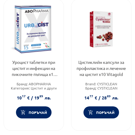
Уроцист таблетки при
Цистиклийн капсули за
цистит и инфекции на
профилактика и лечение
пикочните пътища х15
на цистит х10 Vitagold
Abopharma
Бранд:
ABOPHARMA
Brand:
CYSTICLEAN
Категория:
Цистит и други
Бранд:
CYSTICLEAN
инфекции на пикочните
Приложение:
орално
17
89
77
89
пътища
10
€
/
19
лв.
14
€
/
28
лв.
Форма на продукта:
таблетки
ПОРЪЧАЙ
ПОРЪЧАЙ