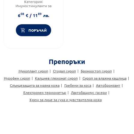
Категория:
Панацея
Имуностимуланти за
възрастни
08
89
Предназначено за:
възрастни
6
€
/
11
лв.
Форма на продукта:
сироп
ПОРЪЧАЙ
Препоръки
Мукоплант сироп
Стодал сироп
Бронхостоп сироп
Нурофен сироп
Калциев глюконат сироп
Сироп за влажна кашлица
Слънцезащита за мазна кожа
Гребени за коса
Автобронзант
Електронен термометър
Лактобацилус гасери
Крем за лице за суха и чувствителна кожа