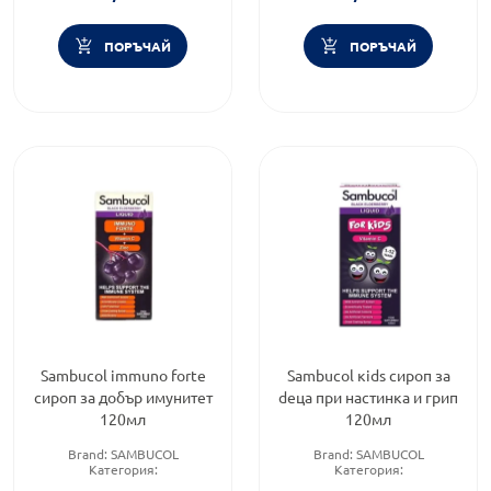
Форма на продукта:
ефервесцентни таблетки
ПОРЪЧАЙ
ПОРЪЧАЙ
Sambucol immuno forte
Sambucol кids сироп за
сироп за добър имунитет
dеца при настинка и грип
120мл
120мл
Brand:
SAMBUCOL
Brand:
SAMBUCOL
Категория:
Категория:
Имуностимуланти за
Имуностимуланти за деца