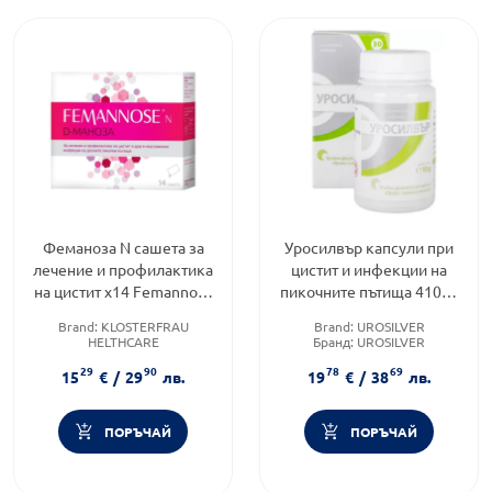
Феманоза N сашета за
Уросилвър капсули при
лечение и профилактика
цистит и инфекции на
на цистит х14 Femannose
пикочните пътища 410мг
N
х60
Brand:
KLOSTERFRAU
Brand:
UROSILVER
HELTHCARE
Бранд:
UROSILVER
Категория:
Цистит и други
Форма на продукта:
капсули
29
90
78
69
инфекции на пикочните
15
€
/
29
лв.
19
€
/
38
лв.
пътища
Форма на продукта:
саше
ПОРЪЧАЙ
ПОРЪЧАЙ