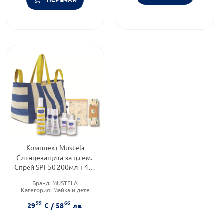
Комплект Mustela
Слънцезащита за ц.сем.-
Спрей SPF50 200мл + 4бр
мини продукти +Чанта за
Бранд:
MUSTELA
плаж +Кърпа
Категория:
Майка и дете
99
66
29
€
/
58
лв.