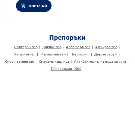
ПОРЪЧАЙ
Препоръки
Волтарен гел
Диклак гел
Алое вера гел
Алмирал гел
Хепарин гел
Магнезиев гел
Нутрикомп
Дерма серум
Сироп за анемия
Смесена кашлица
Антибактериална вода за уста
Глюкозамин 1500