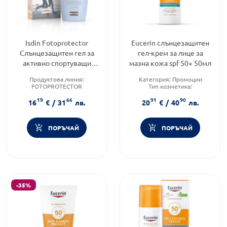
Isdin Fotoprotector
Eucerin слънцезащитен
Слънцезащитен гел за
гел-крем за лице за
активно спортуващи
мазна кожа spf 50+ 50мл
SPF50+ 100мл
Продуктова линия:
Категория:
Промоции
FOTOPROTECTOR
Тип козметика:
Тип козметика:
Дермокозметика
19
66
91
90
Дермокозметика
Форма на продукта:
гел-крем
16
€
/
31
лв.
20
€
/
40
лв.
Тип продукт:
Гел
ПОРЪЧАЙ
ПОРЪЧАЙ
-35%