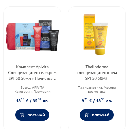
Комплект Apivita
Thalloderma
Слънцезащитен гел-крем
слънцезащитен крем
SPF50 50мл + Почистващ
SPF50 50МЛ
гел 50мл + Маска за лице
Бранд:
APIVITA
Тип козметика:
Масова
2х8мл
Категория:
Промоции
козметика
Форма на продукта:
Тип продукт:
Крем
19
58
71
99
комплект
Форма на продукта:
крем
18
€
/
35
лв.
9
€
/
18
лв.
ПОРЪЧАЙ
ПОРЪЧАЙ