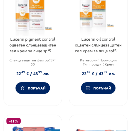
Eucerin pigment control
Eucerin oil control
оцветен слънцезащитен
оцветен слънцезащитен
гел-крем за лице spf50+
гел-крем за лице spf50+
тъмен, 50мл
тъмен, 50мл
Слънцезащитен фактор:
SPF
Категория:
Промоции
50
Тип продукт:
Крем
Тип продукт:
Крем
Форма на продукта:
гел-крем
49
99
49
99
Форма на продукта:
гел-крем
22
€
/
43
лв.
22
€
/
43
лв.
ПОРЪЧАЙ
ПОРЪЧАЙ
-15%