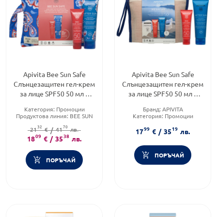
Apivita Bee Sun Safe
Apivita Bee Sun Safe
Слънцезащитен гел-крем
Слънцезащитен гел-крем
за лице SPF50 50 мл +
за лице SPF50 50 мл +
Гел-крем за след слънце
Гел-крем за след слънце
Категория:
Промоции
Бранд:
APIVITA
100мл
100мл
Продуктова линия:
BEE SUN
Категория:
Промоции
SAFE
Продуктова линия:
BEE SUN
32
70
99
19
Тип продукт:
21
€
/
41
Крем
лв.
SAFE
17
€
/
35
лв.
09
38
18
€
/
35
лв.
ПОРЪЧАЙ
ПОРЪЧАЙ