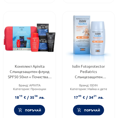
Комплект Apivita
Isdin Fotoprotector
Слънцезащитен флуид
Pediatrics
SPF50 50мл + Почистващ
Слънцезащитен
гел 50мл +Маска за лице
минерален флуид за
Бранд:
APIVITA
Бранд:
ISDIN
2х8мл
бебета SPF50 50мл
Категория:
Промоции
Категория:
Майка и дете
Форма на продукта:
Форма на продукта:
гел
19
58
49
21
комплект
18
€
/
35
лв.
17
€
/
34
лв.
ПОРЪЧАЙ
ПОРЪЧАЙ