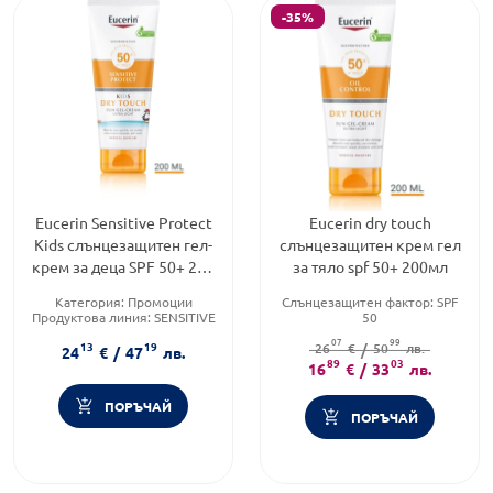
-35%
Eucerin Sensitive Protect
Eucerin dry touch
Kids слънцезащитен гел-
слънцезащитен крем гел
крем за деца SPF 50+ 200
за тяло spf 50+ 200мл
мл
Категория:
Промоции
Слънцезащитен фактор:
SPF
Продуктова линия:
SENSITIVE
50
Форма на продукта:
крем
Тип продукт:
Крем
07
99
13
19
Форма на продукта:
26
€
/
50
лв.
гел-крем
24
€
/
47
лв.
89
03
16
€
/
33
лв.
ПОРЪЧАЙ
ПОРЪЧАЙ