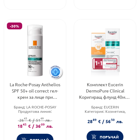
-30%
La Roche-Posay Anthelios
Комплект Eucerin
SPF 50+ oil correct гел-
DermoPure Clinical
крем за лице при
Коригиращ флуид 40мл +
несъвършенства 50 мл
Oil Control Слънцез.гел-
Бранд:
LA ROCHE-POSAY
Бранд:
EUCERIN
797467
крем за лице 50мл
Продуктова линия:
Категория:
Козметика,
ANTHELIOS
красота и лична хигиена
43
69
89
50
Слънцезащитен фактор:
26
€
/
51
лв.
SPF
28
€
/
56
лв.
45
50
09
18
€
/
36
лв.
ПОРЪЧАЙ
ПОРЪЧАЙ