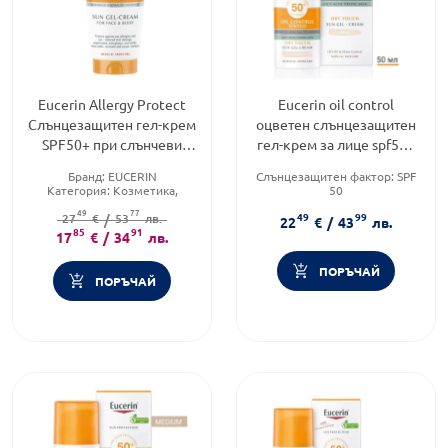
Eucerin Allergy Protect
Eucerin oil control
Слънцезащитен гел-крем
оцветен слънцезащитен
SPF50+ при слънчеви
гел-крем за лице spf50+
алергии 150мл
светъл, 50мл
Бранд:
EUCERIN
Слънцезащитен фактор:
SPF
Категория:
Козметика,
50
красота и лична хигиена
Тип козметика:
49
77
49
99
Форма на продукта:
27
€
/
53
лв.
гел-крем
Дермокозметика
22
€
/
43
лв.
85
91
Форма на продукта:
гел-крем
17
€
/
34
лв.
ПОРЪЧАЙ
ПОРЪЧАЙ