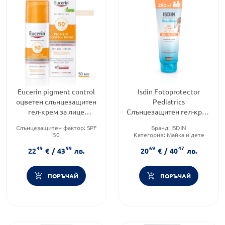
Eucerin pigment control
Isdin Fotoprotector
оцветен слънцезащитен
Pediatrics
гел-крем за лице
Слънцезащитен гел-крем
spf50+светъл, 50мл
за деца и възрастни
Слънцезащитен фактор:
SPF
Бранд:
ISDIN
SPF50 250мл
50
Категория:
Майка и дете
Тип козметика:
Слънцезащитен фактор:
SPF
49
99
69
47
Дермокозметика
50
22
€
/
43
лв.
20
€
/
40
лв.
Форма на продукта:
гел-крем
ПОРЪЧАЙ
ПОРЪЧАЙ