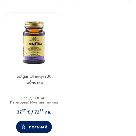
Solgar Омниум 30
таблетки
Бранд:
SOLGAR
Категория:
Мултивитамини
за възрастни
27
89
Форма на продукта:
таблетки
37
€
/
72
лв.
ПОРЪЧАЙ