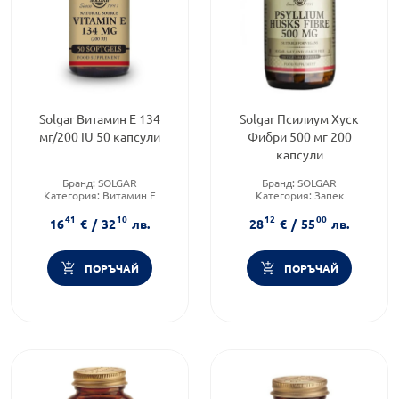
Solgar Витамин E 134
Solgar Псилиум Хуск
мг/200 IU 50 капсули
Фибри 500 мг 200
капсули
Бранд:
SOLGAR
Бранд:
SOLGAR
Категория:
Витамин E
Категория:
Запек
Форма на продукта:
капсули
(констипация)
41
10
12
00
Приложение:
перорално
16
€
/
32
лв.
28
€
/
55
лв.
ПОРЪЧАЙ
ПОРЪЧАЙ