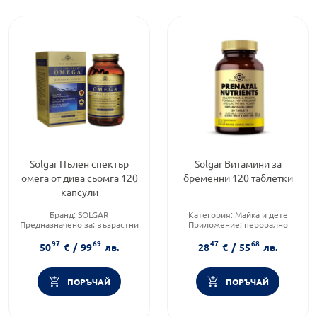
Solgar Пълен спектър
Solgar Витамини за
омега от дива сьомга 120
бременни 120 таблетки
капсули
Бранд:
SOLGAR
Категория:
Майка и дете
Предназначено за:
възрастни
Приложение:
перорално
Приложение:
перорално
Форма на продукта:
таблетки
97
69
47
68
50
€
/
99
лв.
28
€
/
55
лв.
ПОРЪЧАЙ
ПОРЪЧАЙ