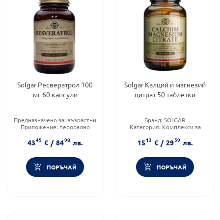
Solgar Ресвератрол 100
Solgar Калций и магнезий
мг 60 капсули
цитрат 50 таблетки
Предназначено за:
възрастни
Бранд:
SOLGAR
Приложение:
перорално
Категория:
Комплекси за
Форма на продукта:
капсули
кости
45
98
13
59
Форма на продукта:
таблетки
43
€
/
84
лв.
15
€
/
29
лв.
ПОРЪЧАЙ
ПОРЪЧАЙ