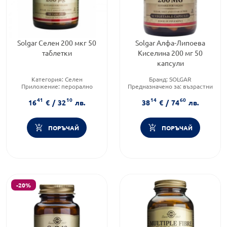
Solgar Селен 200 мкг 50
Solgar Алфа-Липоева
таблетки
Киселина 200 мг 50
капсули
Категория:
Селен
Бранд:
SOLGAR
Приложение:
перорално
Предназначено за:
възрастни
Форма на продукта:
таблетки
Приложение:
перорално
41
10
14
60
16
€
/
32
лв.
38
€
/
74
лв.
ПОРЪЧАЙ
ПОРЪЧАЙ
-20%