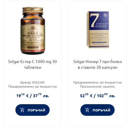
Solgar Естер C 1000 mg 30
Solgar Номер 7 при болки
таблетки
в ставите 30 капсули
Бранд:
SOLGAR
Предназначено за:
възрастни
Предназначено за:
възрастну
Приложение:
орално
Форма на продукта:
таблетка
Форма на продукта:
капсули
32
79
20
09
19
€
/
37
лв.
52
€
/
102
лв.
ПОРЪЧАЙ
ПОРЪЧАЙ