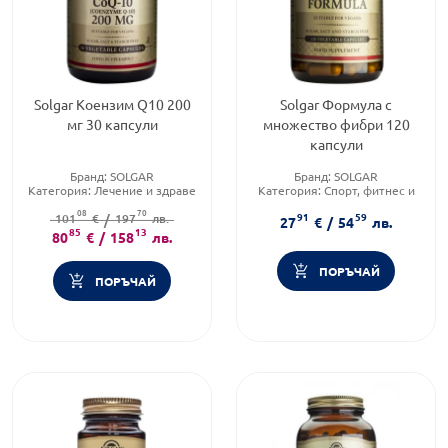
Solgar Коензим Q10 200
Solgar Формула с
мг 30 капсули
множество фибри 120
капсули
Бранд:
SOLGAR
Бранд:
SOLGAR
Категория:
Лечение и здраве
Категория:
Спорт, фитнес и
Приложение:
перорално
протеинови храни
08
70
91
59
101
€
/
197
лв.
Предназначено за:
възрастни
27
€
/
54
лв.
85
13
80
€
/
158
лв.
ПОРЪЧАЙ
ПОРЪЧАЙ