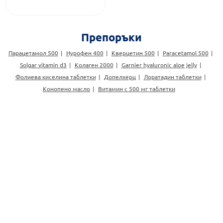
Препоръки
Парацетамол 500
Нурофен 400
Кверцетин 500
Paracetamol 500
Solgar vitamin d3
Колаген 2000
Garnier hyaluronic aloe jelly
Фолиева киселина таблетки
Допелхерц
Лоратадин таблетки
Конопено масло
Витамин с 500 мг таблетки