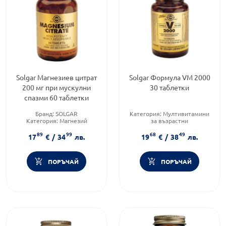
Solgar Магнезиев цитрат
Solgar Формула VM 2000
200 мг при мускулни
30 таблетки
спазми 60 таблетки
Бранд:
SOLGAR
Категория:
Мултивитамини
Категория:
Магнезий
за възрастни
Форма на продукта:
таблетки
Приложение:
перорално
89
99
68
49
Форма на продукта:
таблетки
17
€
/
34
лв.
19
€
/
38
лв.
ПОРЪЧАЙ
ПОРЪЧАЙ