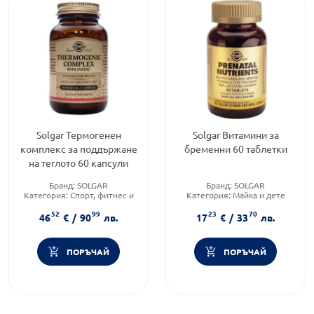
Solgar Термогенен
Solgar Витамини за
комплекс за поддържане
бременни 60 таблетки
на теглото 60 капсули
Бранд:
SOLGAR
Бранд:
SOLGAR
Категория:
Спорт, фитнес и
Категория:
Майка и дете
протеинови храни
Предназначено за:
възрастни
52
99
23
70
Приложение:
перорално
46
€
/
90
лв.
17
€
/
33
лв.
ПОРЪЧАЙ
ПОРЪЧАЙ