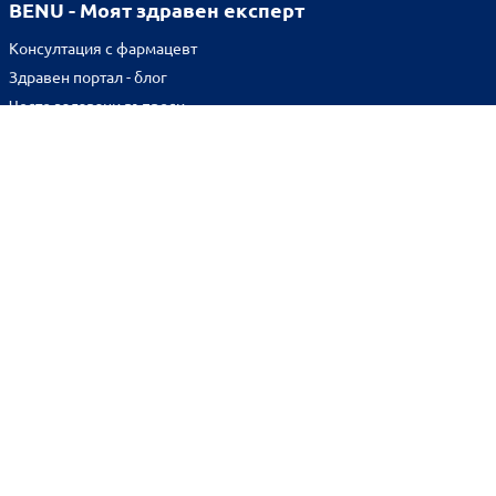
BENU - Моят здравен експерт
Консултация с фармацевт
Здравен портал - блог
Често задавани въпроси
ВРЪЗКИ
Изпълнителна агенция по лекарствата
Български фармацевтичен съюз
Българска асоциация на помощник-фармацевтите
Министерство на здравеопазването
Комисия за защита на потребителите
Абонирай се за нашия бюлетин и грабни
10% отстъпка
за
първата си поръчка!
BENU онлайн аптека е лицензирана от
Изпълнителна Агенция по Лекарствата.