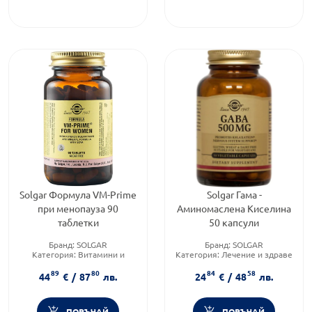
Solgar Формула VM-Prime
Solgar Гама -
при менопауза 90
Аминомаслена Киселина
таблетки
50 капсули
Бранд:
SOLGAR
Бранд:
SOLGAR
Категория:
Витамини и
Категория:
Лечение и здраве
минерали
Форма на продукта:
таблетка
89
80
84
58
Форма на продукта:
таблетки
44
€
/
87
лв.
24
€
/
48
лв.
ПОРЪЧАЙ
ПОРЪЧАЙ