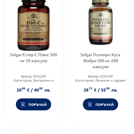
Solgar Естер-С Плюс 500
Solgar Псилиум Хуск
мг 50 капсули
Фибри 500 мг 200
капсули
Бранд:
SOLGAR
Бранд:
SOLGAR
Категория:
Витамини и
Категория:
Лечение и здраве
минерали
Форма на продукта:
капсули
86
80
12
00
Форма на продукта:
капсули
20
€
/
40
лв.
28
€
/
55
лв.
ПОРЪЧАЙ
ПОРЪЧАЙ