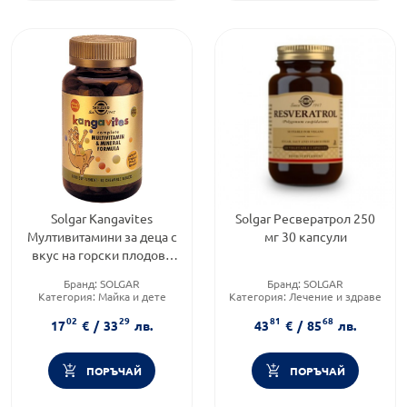
Solgar Kangavites
Solgar Ресвератрол 250
Мултивитамини за деца с
мг 30 капсули
вкус на горски плодове
60 дъвчащи таблетки
Бранд:
SOLGAR
Бранд:
SOLGAR
Категория:
Майка и дете
Категория:
Лечение и здраве
Форма на продукта:
таблетка
Форма на продукта:
капсули
02
29
81
68
17
€
/
33
лв.
43
€
/
85
лв.
ПОРЪЧАЙ
ПОРЪЧАЙ