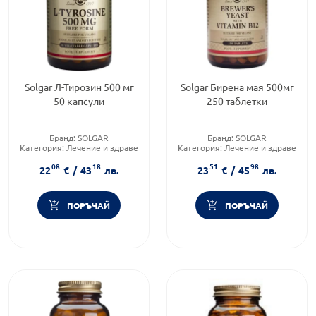
Solgar Л-Тирозин 500 мг
Solgar Бирена мая 500мг
50 капсули
250 таблетки
Бранд:
SOLGAR
Бранд:
SOLGAR
Категория:
Лечение и здраве
Категория:
Лечение и здраве
Форма на продукта:
капсули
Форма на продукта:
таблетка
08
18
51
98
22
€
/
43
лв.
23
€
/
45
лв.
ПОРЪЧАЙ
ПОРЪЧАЙ