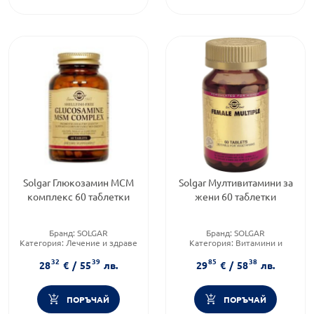
Solgar Глюкозамин МСМ
Solgar Мултивитамини за
комплекс 60 таблетки
жени 60 таблетки
Бранд:
SOLGAR
Бранд:
SOLGAR
Категория:
Лечение и здраве
Категория:
Витамини и
Форма на продукта:
таблетка
минерали
32
39
85
38
Форма на продукта:
таблетки
28
€
/
55
лв.
29
€
/
58
лв.
ПОРЪЧАЙ
ПОРЪЧАЙ