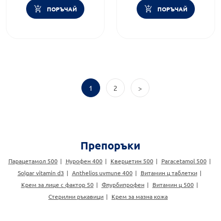
ПОРЪЧАЙ
ПОРЪЧАЙ
1
2
>
Препоръки
Парацетамол 500
Нурофен 400
Кверцетин 500
Paracetamol 500
Solgar vitamin d3
Anthelios uvmune 400
Витамин ц таблетки
Крем за лице с фактор 50
Флурбипрофен
Витамин ц 500
Стерилни ръкавици
Крем за мазна кожа