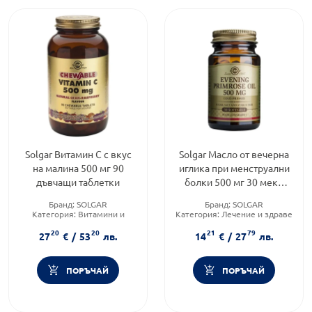
Solgar Витамин C с вкус
Solgar Масло от вечерна
на малина 500 мг 90
иглика при менструални
дъвчащи таблетки
болки 500 мг 30 меки
капсули
Бранд:
SOLGAR
Бранд:
SOLGAR
Категория:
Витамини и
Категория:
Лечение и здраве
минерали
Форма на продукта:
капсули
20
20
21
79
Форма на продукта:
таблетки
27
€
/
53
лв.
14
€
/
27
лв.
ПОРЪЧАЙ
ПОРЪЧАЙ