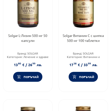
Solgar L-Лизин 500 мг 50
Solgar Витамин С с шипка
капсули
500 мг 100 таблетки
Бранд:
SOLGAR
Бранд:
SOLGAR
Категория:
Лечение и здраве
Категория:
Витамини и
Форма на продукта:
капсули
минерали
80
99
38
99
Форма на продукта:
таблетка
13
€
/
26
лв.
17
€
/
33
лв.
ПОРЪЧАЙ
ПОРЪЧАЙ