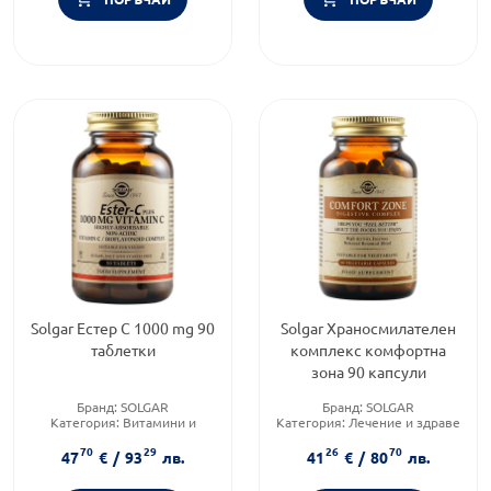
Solgar Естер C 1000 mg 90
Solgar Храносмилателен
таблетки
комплекс комфортна
зона 90 капсули
Бранд:
SOLGAR
Бранд:
SOLGAR
Категория:
Витамини и
Категория:
Лечение и здраве
минерали
Форма на продукта:
капсули
70
29
26
70
Форма на продукта:
таблетка
47
€
/
93
лв.
41
€
/
80
лв.