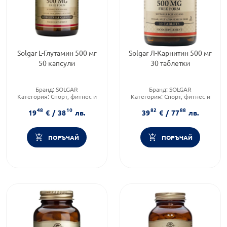
Solgar L-Глутамин 500 мг
Solgar Л-Карнитин 500 мг
50 капсули
30 таблетки
Бранд:
SOLGAR
Бранд:
SOLGAR
Категория:
Спорт, фитнес и
Категория:
Спорт, фитнес и
протеинови храни
протеинови храни
48
10
82
88
Форма на продукта:
капсули
Форма на продукта:
таблвтки
19
€
/
38
лв.
39
€
/
77
лв.
ПОРЪЧАЙ
ПОРЪЧАЙ