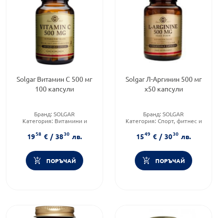
Solgar Витамин С 500 мг
Solgar Л-Аргинин 500 мг
100 капсули
х50 капсули
Бранд:
SOLGAR
Бранд:
SOLGAR
Категория:
Витамини и
Категория:
Спорт, фитнес и
минерали
протеинови храни
58
30
49
30
Форма на продукта:
капсули
Форма на продукта:
капсули
19
€
/
38
лв.
15
€
/
30
лв.
ПОРЪЧАЙ
ПОРЪЧАЙ