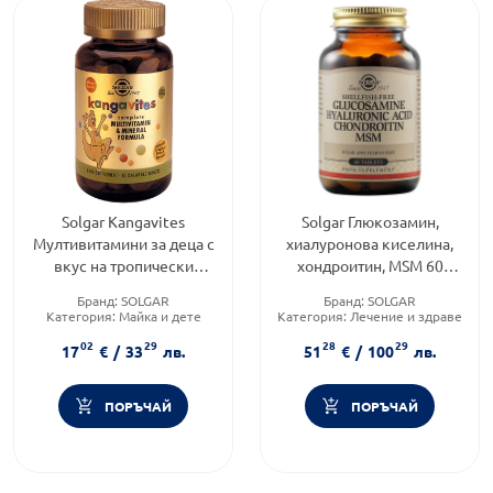
Solgar Kangavites
Solgar Глюкозамин,
Мултивитамини за деца с
хиалуронова киселина,
вкус на тропически
хондроитин, MSM 60
плодове 60 дъвчащи
таблетки
Бранд:
SOLGAR
Бранд:
SOLGAR
таблетки
Категория:
Майка и дете
Категория:
Лечение и здраве
Форма на продукта:
таблетки
Форма на продукта:
таблетки
02
29
28
29
17
€
/
33
лв.
51
€
/
100
лв.
ПОРЪЧАЙ
ПОРЪЧАЙ