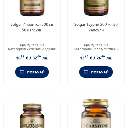
Solgar Инозитол 500 мг
Solgar Таурин 500 мг 50
50 капсули
капсули
Бранд:
SOLGAR
Бранд:
SOLGAR
Категория:
Лечение и здраве
Категория:
Спорт, фитнес и
Форма на продукта:
капсули
протеинови храни
36
00
60
60
Форма на продукта:
капсули
16
€
/
32
лв.
13
€
/
26
лв.
ПОРЪЧАЙ
ПОРЪЧАЙ