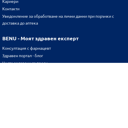
Кариери
Контакти
Уведомление за обработване на лични данни при поръчки с
доставка до аптека
BENU - Моят здравен експерт
Консултация с фармацевт
Здравен портал - блог
Често задавани въпроси
ВРЪЗКИ
Изпълнителна агенция по лекарствата
Български фармацевтичен съюз
Българска асоциация на помощник-фармацевтите
Министерство на здравеопазването
Комисия за защита на потребителите