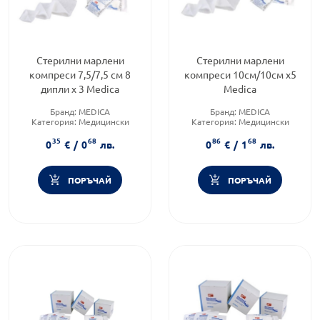
Стерилни марлени
Стерилни марлени
компреси 7,5/7,5 см 8
компреси 10см/10см х5
дипли х 3 Medica
Medica
Бранд:
MEDICA
Бранд:
MEDICA
Категория:
Медицински
Категория:
Медицински
изделия и консумативи
изделия и консумативи
35
68
86
68
0
€
/
0
лв.
0
€
/
1
лв.
ПОРЪЧАЙ
ПОРЪЧАЙ