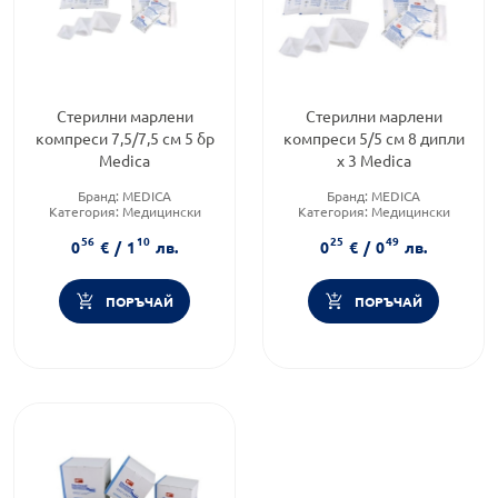
Стерилни марлени
Стерилни марлени
компреси 7,5/7,5 см 5 бр
компреси 5/5 см 8 дипли
Medica
х 3 Medica
Бранд:
MEDICA
Бранд:
MEDICA
Категория:
Медицински
Категория:
Медицински
изделия и консумативи
изделия и консумативи
56
10
25
49
0
€
/
1
лв.
0
€
/
0
лв.
ПОРЪЧАЙ
ПОРЪЧАЙ