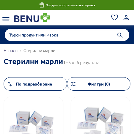
Подарък мостра към всяка поръчка
Начало
Стерилни марли
Стерилни марли
1 - 5 от 5 резултата
Филтри (0)