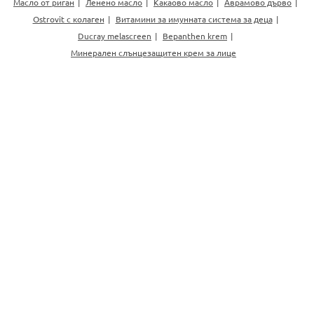
Масло от риган
Ленено масло
Какаово масло
Аврамово дърво
Ostrovit с колаген
Витамини за имунната система за деца
Ducray melascreen
Bepanthen krem
Минерален слънцезащитен крем за лице