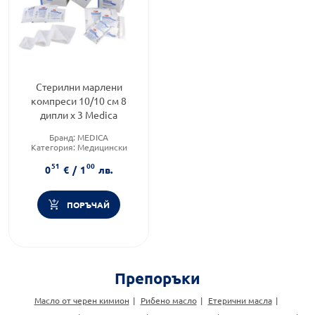
Стерилни марлени
компреси 10/10 см 8
дипли х 3 Medica
Бранд:
MEDICA
Категория:
Медицински
изделия и консумативи
51
00
0
€
/
1
лв.
ПОРЪЧАЙ
Препоръки
Масло от черен кимион
Рибено масло
Етерични масла