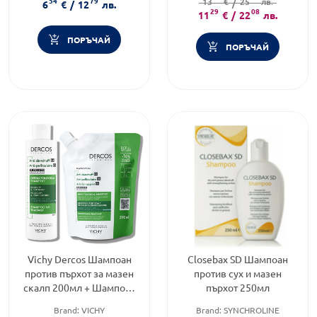
54
79
Форма на продукта:
шампоан
Форма на продукта:
13
€
/
25
лв.
шампоан
6
€
/
12
лв.
29
08
11
€
/
22
лв.
ПОРЪЧАЙ
ПОРЪЧАЙ
Vichy Dercos Шампоан
Closebax SD Шампоан
против пърхот за мазен
против сух и мазен
скалп 200мл + Шампоан
пърхот 250мл
за мазен скалп еко
Brand:
VICHY
Brand:
SYNCHROLINE
пълнител 390мл