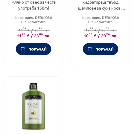
мляко от овес за честа
хидратиращ твърд
употреба 150ml
шампоан за суха коса с
масло от манго 80г
Категория:
DERMO30
Категория:
DERMO30
Тип козметика:
Тип козметика:
Дермокозметика
Дермокозметика
79
93
95
33
Тип шампоан:
14
€
/
28
Сух шампоан
лв.
Форма на продукта:
12
€
/
25
лв.
шампоан
79
06
35
24
11
€
/
23
лв.
10
€
/
20
лв.
ПОРЪЧАЙ
ПОРЪЧАЙ