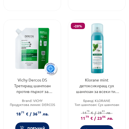
-20%
Vichy Dercos DS
Klorane mint
Третиращ шампоан
детоксикиращ сух
против пърхот за
шампоан за всеки тип
нормална до мазна коса
коса с органична водна
Brand:
VICHY
Бранд:
KLORANE
рефил 390мл 902830
мента 150мл
Продуктова линия:
DERCOS
Тип шампоан:
Сух шампоан
Форма на продукта:
шампоан
Форма на продукта:
шампоан
79
93
71
59
14
€
/
28
лв.
18
€
/
36
лв.
79
06
11
€
/
23
лв.
ПОРЪЧАЙ