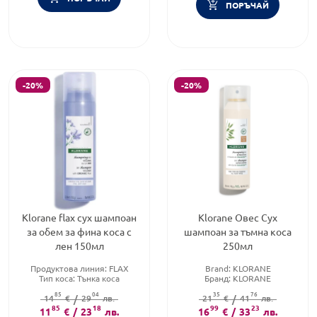
ПОРЪЧАЙ
-20%
-20%
Klorane flax сух шампоан
Klorane Овес Сух
за обем за фина коса с
шампоан за тъмна коса
лен 150мл
250мл
Продуктова линия:
FLAX
Brand:
KLORANE
Тип коса:
Тънка коса
Бранд:
KLORANE
Форма на продукта:
шампоан
Категория:
Шампоани за
85
04
35
76
14
€
/
29
лв.
21
€
коса
/
41
лв.
85
18
99
23
11
€
/
23
лв.
16
€
/
33
лв.