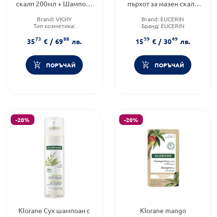
скалп 200мл + Шампоан
пърхот за мазен скалп
за сух скалп еко
250мл
Brand:
VICHY
Brand:
EUCERIN
пълнител 390мл
Тип козметика:
Бранд:
EUCERIN
Дермокозметика
Тип коса:
Мазна коса
73
88
59
49
Форма на продукта:
шампоан
35
€
/
69
лв.
15
€
/
30
лв.
ПОРЪЧАЙ
ПОРЪЧАЙ
-20%
-20%
Klorane Сух шампоан с
Klorane mango