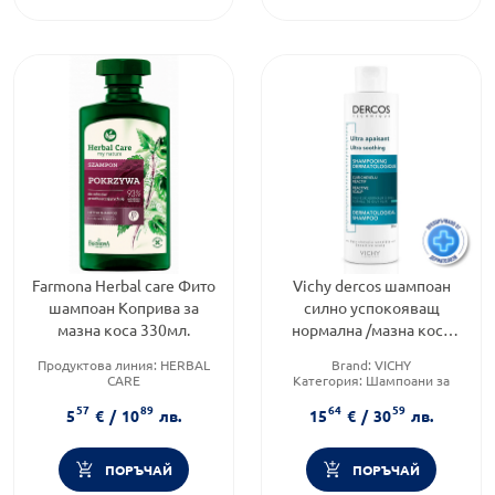
Farmona Herbal care Фито
Vichy dercos шампоан
шампоан Коприва за
силно успокояващ
мазна коса 330мл.
нормална /мазна коса
200мл. 485128
Продуктова линия:
HERBAL
Brand:
VICHY
CARE
Категория:
Шампоани за
Тип коса:
Мазна коса
коса
57
89
64
59
Форма на продукта:
ликуид
Тип козметика:
5
€
/
10
лв.
15
€
/
30
лв.
Дермокозметика
ПОРЪЧАЙ
ПОРЪЧАЙ