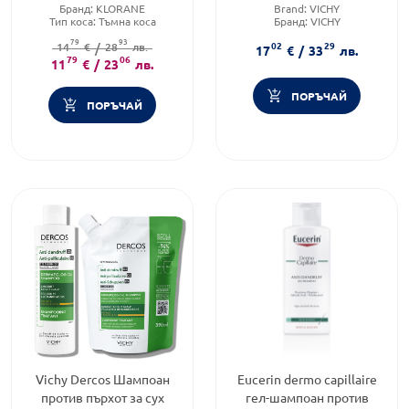
Бранд:
KLORANE
Brand:
VICHY
Тип коса:
Тъмна коса
Бранд:
VICHY
Форма на продукта:
шампоан
Тип коса:
Мазна коса
79
93
02
29
14
€
/
28
лв.
17
€
/
33
лв.
79
06
11
€
/
23
лв.
ПОРЪЧАЙ
ПОРЪЧАЙ
Vichy Dercos Шампоан
Eucerin dermo capillaire
против пърхот за сух
гел-шампоан против