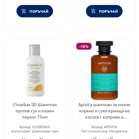
ПОРЪЧАЙ
ПОРЪЧАЙ
-15%
Closebax SD Шампоан
Apivita шампоан за мазни
против сух и мазен
корени и сухи краища на
пърхот 75мл
косата с коприва и
прополис 250ml
Бранд:
CLOSEBAX
Бранд:
APIVITA
Категория:
Шампоани при
Тип козметика:
Натурална
пърхот
козметика
29
99