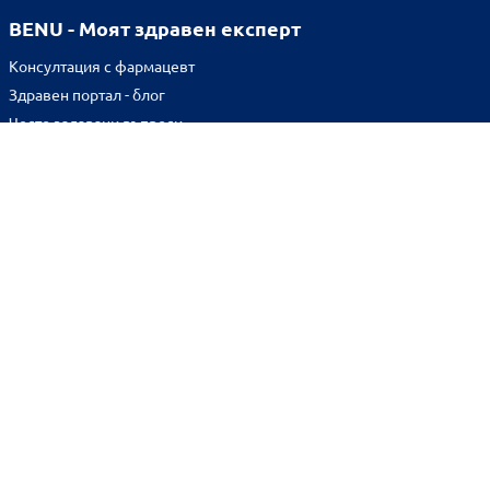
BENU - Моят здравен експерт
Консултация с фармацевт
Здравен портал - блог
Често задавани въпроси
ВРЪЗКИ
Изпълнителна агенция по лекарствата
Български фармацевтичен съюз
Българска асоциация на помощник-фармацевтите
Министерство на здравеопазването
Комисия за защита на потребителите
Абонирай се за нашия бюлетин и грабни
10% отстъпка
за
първата си поръчка!
BENU онлайн аптека е лицензирана от
Изпълнителна Агенция по Лекарствата.