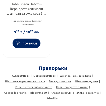
John Frieda Detox &
Repair детоксикиращ
шампоан за суха коса 250
мл
Тип козметика:
Масова
козметика
Тип коса:
Шампоан за суха и
61
80
увредена коса
9
€
/
18
лв.
Форма на продукта:
шампоан
ПОРЪЧАЙ
Препоръки
Сух шампоан
Dercos шампоан
Шампоан за мазна коса
Шампоан за растеж на косата
Ducray шампоан
Шампоан здраве
Rene furterer sublime karite
Капки за сухота в очите
Cocosolis organic
Bioderma 50
Апарат за кръвно налягане за китка
Sabadilla