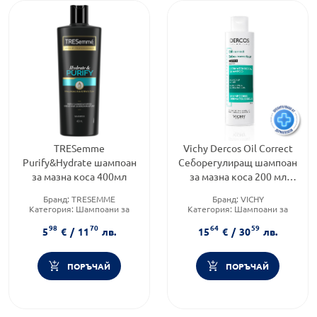
TRESemme
Vichy Dercos Oil Correct
Purify&Hydrate шампоан
Себорегулиращ шампоан
за мазна коса 400мл
за мазна коса 200 мл
874366
Бранд:
TRESEMME
Бранд:
VICHY
Категория:
Шампоани за
Категория:
Шампоани за
коса
коса
98
70
64
59
Форма на продукта:
шампоан
Тип козметика:
5
€
/
11
лв.
15
€
/
30
лв.
Дермокозметика
ПОРЪЧАЙ
ПОРЪЧАЙ