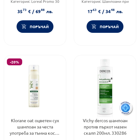
Категория:
Loreal Promo 30
Категория:
Шампоани при
Форма на продукта:
шампоан
пърхот
73
88
63
48
Форма на продукта:
шампоан
35
€
/
69
лв.
17
€
/
34
лв.
ПОРЪЧАЙ
ПОРЪЧАЙ
-20%
Klorane oat оцветен сух
Vichy dercos шампоан
шампоан за честа
против пърхот мазен
употреба за тъмна коса с
скалп 200мл. 330286
мляко от овес 150мл