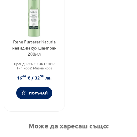
Rene Furterer Naturia
невидим сух шампоан
200мл
Бранд:
RENE FURTERER
Тип коса:
Мазна коса
Тип шампоан:
Сух шампоан
66
58
16
€
/
32
лв.
ПОРЪЧАЙ
Може да харесаш също: