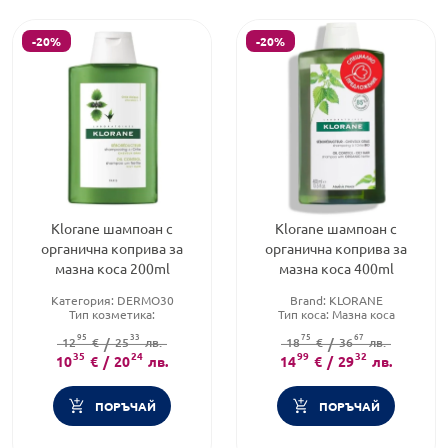
-20%
-20%
Klorane шампоан с
Klorane шампоан с
органична коприва за
органична коприва за
мазна коса 200ml
мазна коса 400ml
Категория:
DERMO30
Brand:
KLORANE
Тип козметика:
Тип коса:
Мазна коса
Дермокозметика
Форма на продукта:
шампоан
95
33
75
67
Тип коса:
12
€
/
Мазна коса
25
лв.
18
€
/
36
лв.
35
24
99
32
10
€
/
20
лв.
14
€
/
29
лв.
ПОРЪЧАЙ
ПОРЪЧАЙ