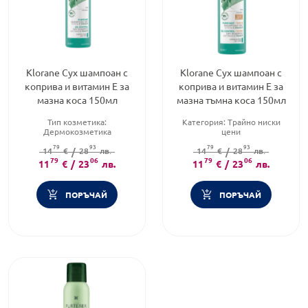
Klorane Сух шампоан с
Klorane Сух шампоан с
коприва и витамин Е за
коприва и витамин Е за
мазна коса 150мл
мазна тъмна коса 150мл
Тип козметика:
Категория:
Трайно ниски
Дермокозметика
цени
Тип коса:
Мазна коса
Тип коса:
Тъмна коса
79
93
79
93
Форма на продукта:
14
€
/
28
лв.
шампоан
Тип шампоан:
14
€
/
Сух шампоани
28
лв.
79
06
79
06
11
€
/
23
лв.
11
€
/
23
лв.
ПОРЪЧАЙ
ПОРЪЧАЙ