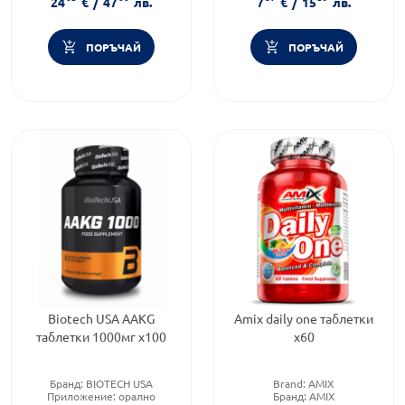
24
€
/
47
лв.
7
€
/
15
лв.
ПОРЪЧАЙ
ПОРЪЧАЙ
Biotech USA AAKG
Amix daily one таблетки
таблетки 1000мг х100
х60
Бранд:
BIOTECH USA
Brand:
AMIX
Приложение:
орално
Бранд:
AMIX