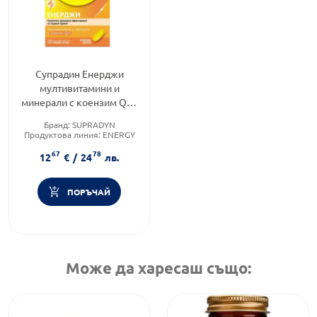
Супрадин Енерджи
мултивитамини и
минерали с коензим Q10
таблетки х30 Bayer
Бранд:
SUPRADYN
Продуктова линия:
ENERGY
Форма на продукта:
таблетки
67
78
12
€
/
24
лв.
ПОРЪЧАЙ
Може да харесаш също: