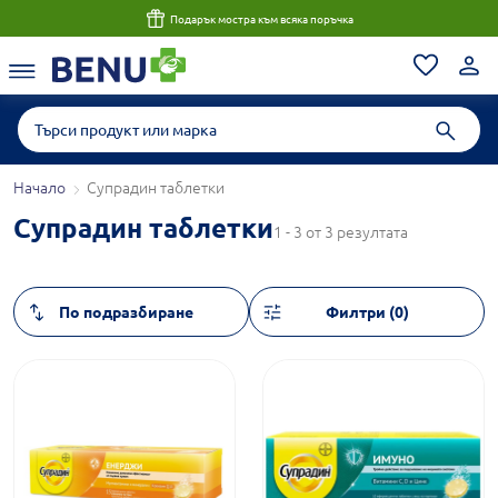
Подарък мостра към всяка поръчка
Начало
Супрадин таблетки
Супрадин таблетки
1 - 3 от 3 резултата
Филтри (0)