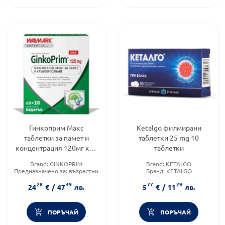
Гинкоприм Макс
Ketalgo филмирани
таблетки за памет и
таблетки 25 mg 10
концентрация 120мг х60
таблетки
+ 20 таблетки
Brand:
GINKOPRIM
Brand:
KETALGO
Предназначено за:
възрастни
Бранд:
KETALGO
Приложение:
орално
Форма на продукта:
таблетки
28
49
77
29
24
€
/
47
лв.
5
€
/
11
лв.
ПОРЪЧАЙ
ПОРЪЧАЙ