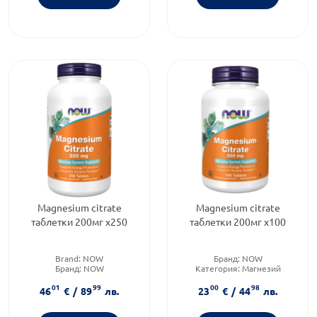
Magnesium citrate
Magnesium citrate
таблетки 200мг х250
таблетки 200мг х100
Brand:
NOW
Бранд:
NOW
Бранд:
NOW
Категория:
Магнезий
Форма на продукта:
таблетки
Форма на продукта:
таблетки
01
99
00
98
46
€
/
89
лв.
23
€
/
44
лв.