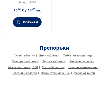
Бранд:
NOW
Категория:
Селен
22
99
10
€
/
19
лв.
ПОРЪЧАЙ
Препоръки
Ангал таблетки
Цинк таблетки
Таблетки за кашлица
Синупрет таблетки
Зиртек таблетки
Аналгин таблетки
Магнезиев оксид 500
Cocosolis за коса
Пелени за възрастни
Еластин и колаген
Паник атаки лечение
Масло от риган