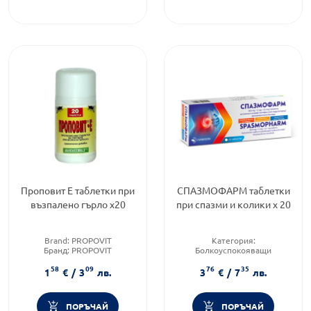
Проповит Е таблетки при
СПАЗМОФАРМ таблетки
възпалено гърло х20
при спазми и колики х 20
Brand:
PROPOVIT
Категория:
Бранд:
PROPOVIT
Болкоуспокояващи
Форма на продукта:
таблетки
Форма на продукта:
таблетки
58
09
76
35
Brand:
benu.bg
1
€
/
3
лв.
3
€
/
7
лв.
ПОРЪЧАЙ
ПОРЪЧАЙ