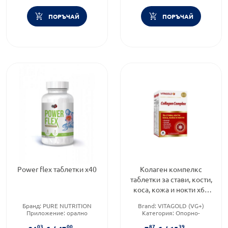
ПОРЪЧАЙ
ПОРЪЧАЙ
Power flex таблетки х40
Колаген компелкс
таблетки за стави, кости,
коса, кожа и нокти х60
Vitagold
Бранд:
PURE NUTRITION
Brand:
VITAGOLD (VG+)
Приложение:
орално
Категория:
Опорно-
Форма на продукта:
таблетки
двигателна система
03
00
87
39
Форма на продукта:
таблетки