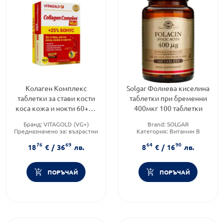
Колаген Комплекс
Solgar Фoлиeвa киceлинa
таблетки за стави кости
таблетки при бременни
коса кожа и нокти 60+15
400мкг 100 таблетки
таблетки
Бранд:
VITAGOLD (VG+)
Brand:
SOLGAR
Предназначено за:
възрастни
Категория:
Витамин B
Форма на продукта:
таблетки
Форма на продукта:
таблетки
76
69
64
90
18
€
/
36
лв.
8
€
/
16
лв.
ПОРЪЧАЙ
ПОРЪЧАЙ