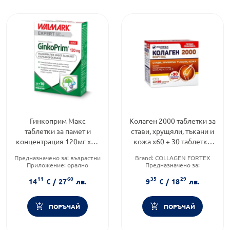
Гинкоприм Макс
Колаген 2000 таблетки за
таблетки за памет и
стави, хрущяли, тъкани и
концентрация 120мг х30
кожа х60 + 30 таблетки
+ 10 таблетки
Fortex
Предназначено за:
възрастни
Brand:
COLLAGEN FORTEX
Приложение:
орално
Предназначено за:
Форма на продукта:
таблетки
възрастни/деца
11
60
35
29
Приложение:
орално
14
€
/
27
лв.
9
€
/
18
лв.
ПОРЪЧАЙ
ПОРЪЧАЙ