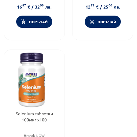
Форма на продукта:
таблетки
Категория:
Мултивитамини
87
99
78
00
за възрастни
16
€
/
32
лв.
12
€
/
25
лв.
ПОРЪЧАЙ
ПОРЪЧАЙ
Selenium таблетки
100мкг х100
Brand:
NOW