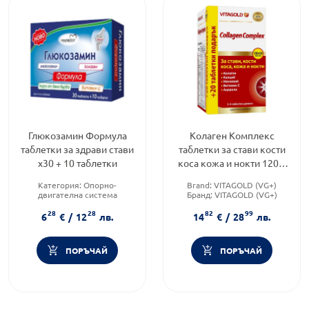
Глюкозамин Формула
Колаген Комплекс
таблетки за здрави стави
таблетки за стави кости
х30 + 10 таблетки
коса кожа и нокти 120 +
20 таблетки
Категория:
Опорно-
Brand:
VITAGOLD (VG+)
двигателна система
Бранд:
VITAGOLD (VG+)
Приложение:
орално
Форма на продукта:
таблетки
28
28
82
99
Форма на продукта:
таблетки
6
€
/
12
лв.
14
€
/
28
лв.
ПОРЪЧАЙ
ПОРЪЧАЙ