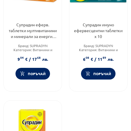
Супрадин еферв.
Супрадин имуно
таблетки мултивитамини
ефервесцентни таблетки
и минерали за енергия
х 10
х15
Бранд:
SUPRADYN
Бранд:
SUPRADYN
Категория:
Витамини и
Категория:
Витамини и
минерали
минерали
04
68
08
89
Форма на продукта:
Форма на продукта:
9
€
/
17
лв.
6
€
/
11
лв.
ефервесцентни таблетки
ефервесцентни таблетки
ПОРЪЧАЙ
ПОРЪЧАЙ