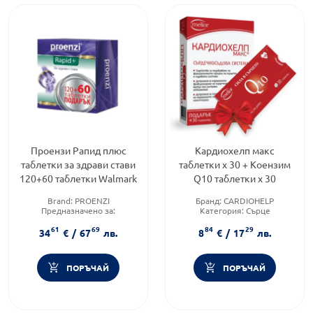
Проензи Рапид плюс
Кардиохелп макс
таблетки за здрави стави
таблетки х 30 + Коензим
120+60 таблетки Walmark
Q10 таблетки х 30
Brand:
PROENZI
Бранд:
CARDIOHELP
Предназначено за:
Категория:
Сърце
възрастни/деца
Приложение:
орално
61
69
84
29
Форма на продукта:
таблетки
34
€
/
67
лв.
8
€
/
17
лв.
ПОРЪЧАЙ
ПОРЪЧАЙ