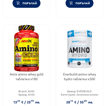
ПОРЪЧАЙ
ПОРЪЧАЙ
Amix amino whey gold
Everbuild amino whey
таблетки х180
hydro таблетки х300
Brand:
AMIX
Бранд:
EVERBUILD
Бранд:
AMIX
Категория:
Аминокиселини
Категория:
Аминокиселини
Приложение:
орално
29
99
12
00
13
€
/
25
лв.
28
€
/
55
лв.