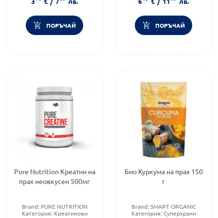
3
€
/
7
лв.
6
€
/
11
лв.
ПОРЪЧАЙ
ПОРЪЧАЙ
Pure Nutrition Креатин на
Био Куркума на прах 150
прах неовкусен 500мг
г
Brand:
PURE NUTRITION
Brand:
SMART ORGANIC
Категория:
Креатинови
Категория:
Суперхрани