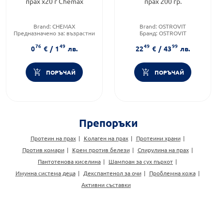
прах x20 г Chemax
прах 200 гр.
Brand:
CHEMAX
Brand:
OSTROVIT
Предназначено за:
възрастни
Бранд:
OSTROVIT
Форма на продукта:
прах
Форма на продукта:
прах
76
49
49
99
0
€
/
1
лв.
22
€
/
43
лв.
ПОРЪЧАЙ
ПОРЪЧАЙ
Препоръки
Протеин на прах
Колаген на прах
Протеини храни
Против комари
Крем против белези
Спирулина на прах
Пантотенова киселина
Шампоан за сух пърхот
Имунна система деца
Декспантенол за очи
Проблемна кожа
Активни съставки