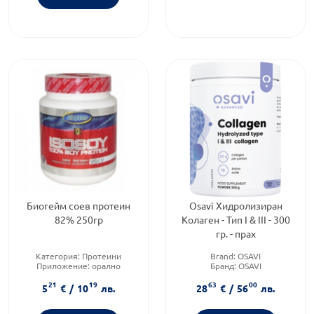
Биогейм соев протеин
Osavi Хидролизиран
82% 250гр
Колаген - Тип I & III - 300
гр. - прах
Категория:
Протеини
Brand:
OSAVI
Приложение:
орално
Бранд:
OSAVI
Форма на продукта:
прах
Форма на продукта:
прах
21
19
63
00
5
€
/
10
лв.
28
€
/
56
лв.