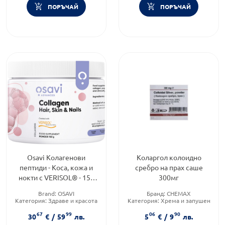
ПОРЪЧАЙ
ПОРЪЧАЙ
Osavi Колагенови
Коларгол колоидно
пептиди - Коса, кожа и
сребро на прах саше
нокти с VERISOL® - 150
300мг
гр. - прах
Brand:
OSAVI
Бранд:
CHEMAX
Категория:
Здраве и красота
Категория:
Хрема и запушен
Форма на продукта:
прах
нос
67
99
06
90
Предназначено за:
30
€
/
59
лв.
5
€
/
9
лв.
възрастни/деца