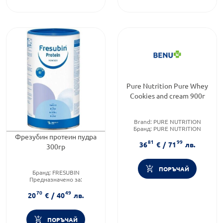
Pure Nutrition Pure Whey
Cookies and cream 900г
Brand:
PURE NUTRITION
Бранд:
PURE NUTRITION
Категория:
Протеини
Фрезубин протеин пудра
81
99
36
€
/
71
лв.
300гр
ПОРЪЧАЙ
Бранд:
FRESUBIN
Предназначено за:
възрастни/деца
70
49
Форма на продукта:
прах
20
€
/
40
лв.
ПОРЪЧАЙ