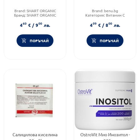
Brand:
SMART ORGANIC
Brand:
benu.bg
Бранд:
SMART ORGANIC
Категория:
Витамин C
Категория:
Суперхрани
Форма на продукта:
прах
60
00
09
00
4
€
/
9
лв.
4
€
/
8
лв.
ПОРЪЧАЙ
ПОРЪЧАЙ
Салицилова киселина
OstroVit Мио Инозитол -