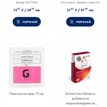
Бранд:
BIOTONA
Категория:
Здраве и красота
Предназначено за:
възрастни
Форма на продукта:
прах
67
78
01
09
12
€
/
24
лв.
21
€
/
41
лв.
ПОРЪЧАЙ
ПОРЪЧАЙ
Глюкоза на прах 75 гр.
Active Iron Advance
добавка за
нормализиране на