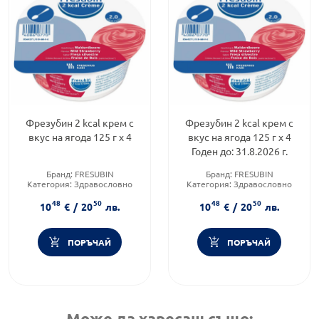
Фрезубин 2 kcal крем с
Фрезубин 2 kcal крем с
вкус на ягода 125 г х 4
вкус на ягода 125 г х 4
Годен до: 31.8.2026 г.
Бранд:
FRESUBIN
Бранд:
FRESUBIN
Категория:
Здравословно
Категория:
Здравословно
хранене чайове и билки
хранене чайове и билки
48
50
48
50
10
€
/
20
лв.
10
€
/
20
лв.
ПОРЪЧАЙ
ПОРЪЧАЙ
Може да харесаш също: