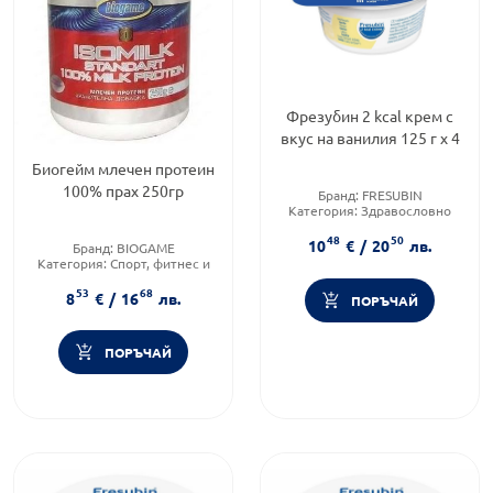
Фрезубин 2 kcal крем с
вкус на ванилия 125 г х 4
Биогейм млечен протеин
100% прах 250гр
Бранд:
FRESUBIN
Категория:
Здравословно
хранене чайове и билки
48
50
10
€
/
20
лв.
Бранд:
BIOGAME
Категория:
Спорт, фитнес и
протеинови храни
53
68
Форма на продукта:
прах
8
€
/
16
лв.
ПОРЪЧАЙ
ПОРЪЧАЙ