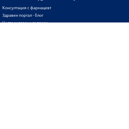
Консултация с фармацевт
Здравен портал - блог
Често задавани въпроси
ВРЪЗКИ
Изпълнителна агенция по лекарствата
Български фармацевтичен съюз
Българска асоциация на помощник-фармацевтите
Министерство на здравеопазването
Комисия за защита на потребителите
Абонирай се за нашия бюлетин и грабни
10% отстъпка
за
първата си поръчка!
BENU онлайн аптека е лицензирана от
Изпълнителна Агенция по Лекарствата.