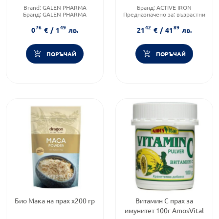
желязо х30 капсули
Brand:
GALEN PHARMA
Бранд:
ACTIVE IRON
Бранд:
GALEN PHARMA
Предназначено за:
възрастни
Приложение:
орално
Приложение:
орално
76
49
42
89
0
€
/
1
лв.
21
€
/
41
лв.
ПОРЪЧАЙ
ПОРЪЧАЙ
Био Мака на прах х200 гр
Витамин C прах за
имунитет 100г AmosVital