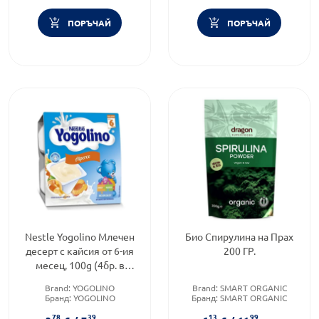
ПОРЪЧАЙ
ПОРЪЧАЙ
Nestle Yogolino Млечен
Био Спирулина на Прах
десерт с кайсия от 6-ия
200 ГР.
месец, 100g (4бр. в
опаковка)
Brand:
YOGOLINO
Brand:
SMART ORGANIC
Бранд:
YOGOLINO
Бранд:
SMART ORGANIC
Категория:
Пюрета
Категория:
Суперхрани
78
39
13
99