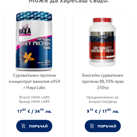
Суроватъчен протеин
Биогейм сурватъчен
концентрат ванилия x454
протеин 88,70% прах
г Haya Labs
250гр
Brand:
HAYA LABS
Предназначено за:
Бранд:
HAYA LABS
възрастни/деца
Категория:
Протеини
Приложение:
орално
89
99
10
80
Форма на продукта:
прах
17
€
/
34
лв.
9
€
/
17
лв.
ПОРЪЧАЙ
ПОРЪЧАЙ