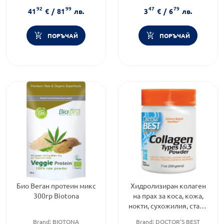
продукти
Форма на продукта:
прах
92
99
47
79
Форма на продукта:
прах
41
€
/
81
лв.
3
€
/
6
лв.
ПОРЪЧАЙ
ПОРЪЧАЙ
Био Веган протеин микс
Хидролизиран колаген
300гр Biotona
на прах за коса, кожа,
нокти, сухожилия, стави
200 г Doctor's Best
Brand:
BIOTONA
Brand:
DOCTOR'S BEST