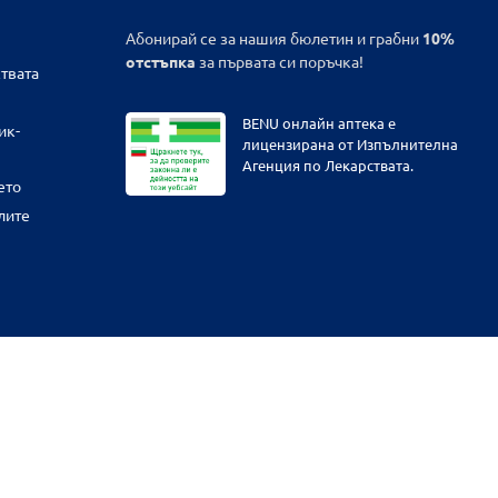
Абонирай се за нашия бюлетин и грабни
10%
отстъпка
за първата си поръчка!
твата
BENU онлайн аптека е
ик-
лицензирана от Изпълнителна
Агенция по Лекарствата.
ето
лите