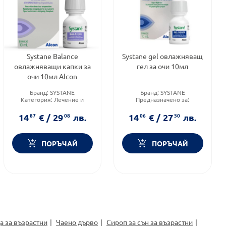
Systane Balance
Systane gel овлажняващ
овлажняващи капки за
гел за очи 10мл
очи 10мл Alcon
Бранд:
SYSTANE
Бранд:
SYSTANE
Категория:
Лечение и
Предназначено за:
здраве
възрастни
Предназначено за:
Форма на продукта:
гел
14
87
€
/
29
08
лв.
14
06
€
/
27
50
лв.
възрастни/деца
ПОРЪЧАЙ
ПОРЪЧАЙ
а за възрастни
Чаено дърво
Сироп за сън за възрастни