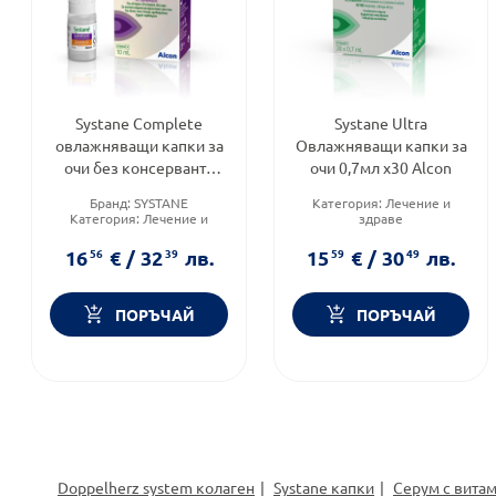
Systane Complete
Systane Ultra
овлажняващи капки за
Овлажняващи капки за
очи без консерванти
очи 0,7мл х30 Alcon
10мл Alcon
Бранд:
SYSTANE
Категория:
Лечение и
Категория:
Лечение и
здраве
здраве
Предназначено за:
Форма на продукта:
капки
възрастни/деца
16
56
€
/
32
39
лв.
15
59
€
/
30
49
лв.
Форма на продукта:
капки
ПОРЪЧАЙ
ПОРЪЧАЙ
Doppelherz system колаген
Systane капки
Серум с витам