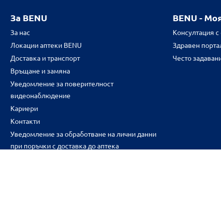
За BENU
BENU - Мо
За нас
Консултация с
Локации аптеки BENU
Здравен портал
Доставка и транспорт
Често задаван
Връщане и замяна
Уведомление за поверителност
видеонаблюдение
Кариери
Контакти
Уведомление за обработване на лични данни
при поръчки с доставка до аптека
CH
CZ
EE
LT
LV
HU
NL
RS
SK
RO
IT
BE
IE
UK
NO
DE