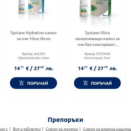
Systane Hydration капки
Systane Ultra
за очи 10мл Alcon
овлажняващи капки за
очи без консерванти
10мл Alcon
Бранд:
ALCON
Бранд:
SYSTANE
Приложение:
очно
Категория:
Очи
Форма на продукта:
капки
Приложение:
очно
14
11
€
/
27
60
лв.
14
21
€
/
27
79
лв.
ПОРЪЧАЙ
ПОРЪЧАЙ
Препоръки
ин c
Вит а таблетки
Сироп за желязо
Сироп за влажна кашлиц