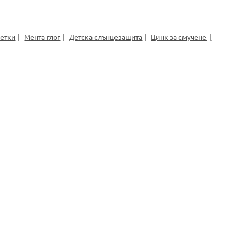
летки
Мента глог
Детска слънцезащита
Цинк за смучене