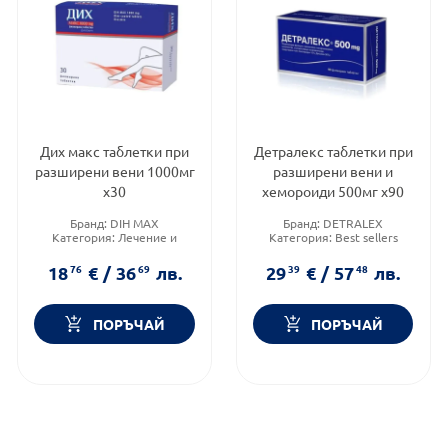
Дих макс таблетки при
Детралекс таблетки при
разширени вени 1000мг
разширени вени и
х30
хемороиди 500мг х90
Бранд:
DIH MAX
Бранд:
DETRALEX
Категория:
Лечение и
Категория:
Best sellers
здраве
Форма на продукта:
Форма на продукта:
таблетки
18
76
€
/
36
69
лв.
29
39
€
/
57
48
лв.
таблетки
ПОРЪЧАЙ
ПОРЪЧАЙ