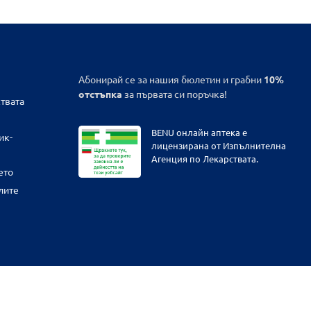
Абонирай се за нашия бюлетин и грабни
10%
отстъпка
за първата си поръчка!
твата
BENU онлайн аптека е
ик-
лицензирана от Изпълнителна
Агенция по Лекарствата.
ето
лите