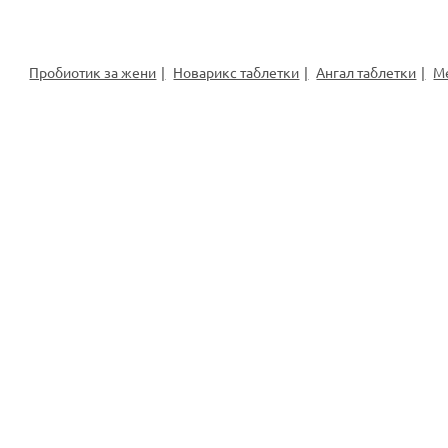
Пробиотик за жени
Новарикс таблетки
Ангал таблетки
М