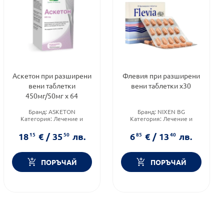
Аскетон при разширени
Флевия при разширени
вени таблетки
вени таблетки х30
450мг/50мг х 64
Бранд:
ASKETON
Бранд:
NIXEN BG
Категория:
Лечение и
Категория:
Лечение и
здраве
здраве
Форма на продукта:
Форма на продукта:
18
15
€
/
35
50
лв.
6
85
€
/
13
40
лв.
таблетки
таблетки
ПОРЪЧАЙ
ПОРЪЧАЙ