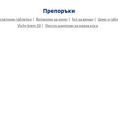
Препоръки
елатонин таблетки
Витамини за жени
Гел за венци
Цинк и таб
Vichy krem 50
Dercos шампоан за мазна коса