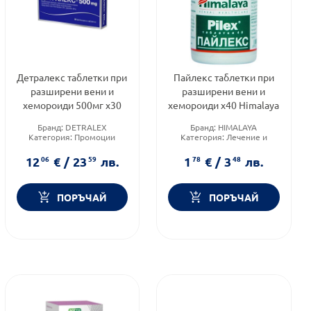
Детралекс таблетки при
Пайлекс таблетки при
разширени вени и
разширени вени и
хемороиди 500мг х30
хемороиди х40 Himalaya
Бранд:
DETRALEX
Бранд:
HIMALAYA
Категория:
Промоции
Категория:
Лечение и
Форма на продукта:
здраве
таблетки
Форма на продукта:
12
06
€
/
23
59
лв.
1
78
€
/
3
48
лв.
таблетки
ПОРЪЧАЙ
ПОРЪЧАЙ