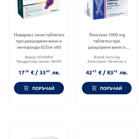
Новарикс хемо таблетки
Лиосмин 1000 mg
при разширени вени и
таблетки при
хемороиди 625мг х60
разширени вени и
хемороиди х60
Бранд:
NOVARIX
Brand:
benu.bg
Продуктова линия:
HEMO
Категория:
Лечение и
Форма на продукта:
здраве
таблетки
17
28
€
/
33
80
лв.
42
45
€
/
83
02
лв.
ПОРЪЧАЙ
ПОРЪЧАЙ