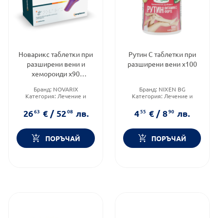
Новарикс таблетки при
Рутин С таблетки при
разширени вени и
разширени вени х100
хемороиди х90
Neopharm
Бранд:
NOVARIX
Бранд:
NIXEN BG
Категория:
Лечение и
Категория:
Лечение и
здраве
здраве
Форма на продукта:
Форма на продукта:
26
63
€
/
52
08
лв.
4
55
€
/
8
90
лв.
таблетки
таблетки
ПОРЪЧАЙ
ПОРЪЧАЙ