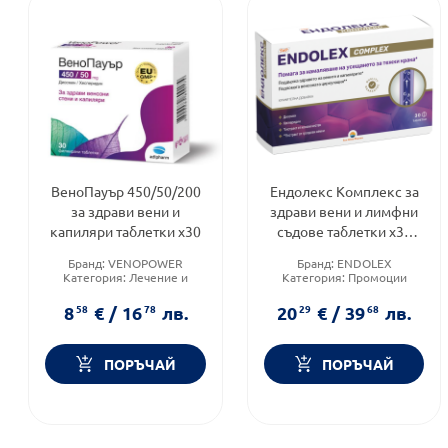
ВеноПауър 450/50/200
Ендолекс Комплекс за
за здрави вени и
здрави вени и лимфни
капиляри таблетки х30
съдове таблетки х30
SUN WAVE
Бранд:
VENOPOWER
Бранд:
ENDOLEX
Категория:
Лечение и
Категория:
Промоции
здраве
Форма на продукта:
Форма на продукта:
таблетки
8
58
€
/
16
78
лв.
20
29
€
/
39
68
лв.
таблетки
ПОРЪЧАЙ
ПОРЪЧАЙ