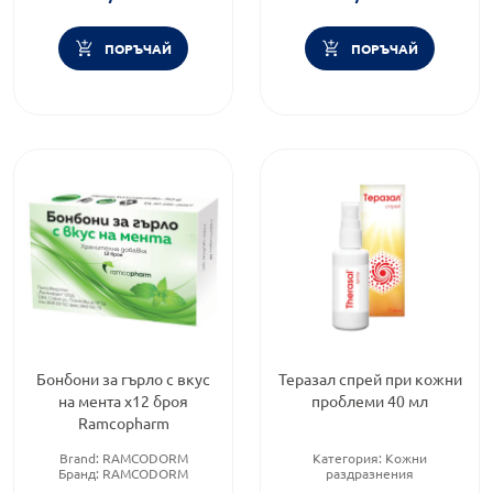
ПОРЪЧАЙ
ПОРЪЧАЙ
Бонбони за гърло с вкус
Теразал спрей при кожни
на мента х12 броя
проблеми 40 мл
Ramcopharm
Brand:
RAMCODORM
Категория:
Кожни
Бранд:
RAMCODORM
раздразнения
Категория:
Болно гърло при
Предназначено за:
възрастни