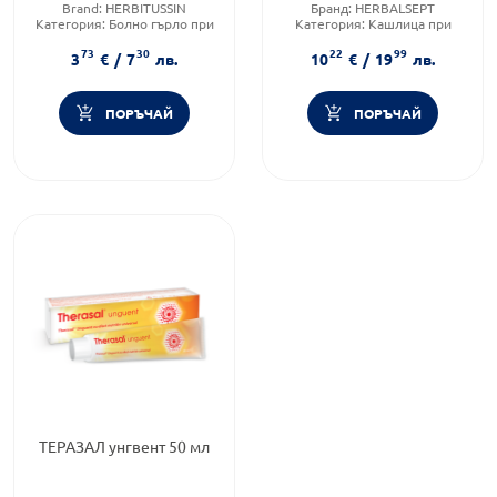
Brand:
HERBITUSSIN
Бранд:
HERBALSEPT
Категория:
Болно гърло при
Категория:
Кашлица при
деца
деца
73
30
22
99
Форма на продукта:
Форма на продукта:
3
€
/
7
лв.
10
€
/
19
лв.
близалки
комплект
ПОРЪЧАЙ
ПОРЪЧАЙ
ТЕРАЗАЛ унгвент 50 мл