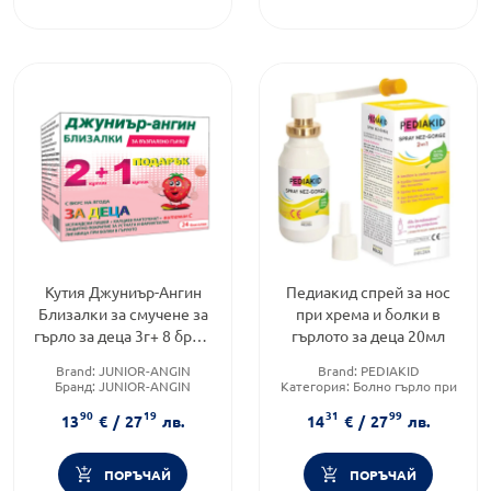
Кутия Джуниър-Ангин
Педиакид спрей за нос
Близалки за смучене за
при хрема и болки в
гърло за деца 3г+ 8 броя,
гърлото за деца 20мл
2+1 опаковки
Brand:
JUNIOR-ANGIN
Brand:
PEDIAKID
Бранд:
JUNIOR-ANGIN
Категория:
Болно гърло при
Категория:
Кашлица
деца
90
19
31
99
Предназначено за:
деца/
13
€
/
27
лв.
14
€
/
27
лв.
бебета
ПОРЪЧАЙ
ПОРЪЧАЙ