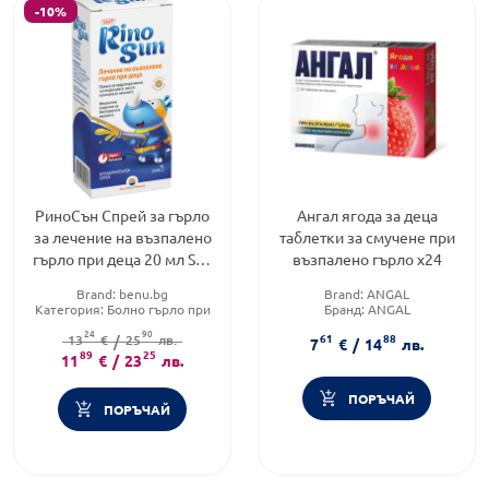
-10%
РиноСън Спрей за гърло
Ангал ягода за деца
за лечение на възпалено
таблетки за смучене при
гърло при деца 20 мл Sun
възпалено гърло х24
Wave Pharma
Brand:
benu.bg
Brand:
ANGAL
Категория:
Болно гърло при
Бранд:
ANGAL
деца
Форма на продукта:
таблетки
24
90
61
88
Форма на продукта:
13
€
/
25
лв.
спрей
7
€
/
14
лв.
89
25
11
€
/
23
лв.
ПОРЪЧАЙ
ПОРЪЧАЙ