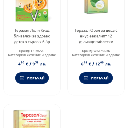
Теразал Лоли Кидс
Теразал Орал за деца с
близалки за здраво
вкус евкалипт 12
детско гърло х 6 бр
дъвчащи таблетки
Бранд:
TERAZAL
Бранд:
WALMARK
Категория:
Лечение и здраве
Категория:
Лечение и здраве
Форма на продукта:
Форма на продукта:
таблетки
90
58
18
09
близалки
4
€
/
9
лв.
6
€
/
12
лв.
ПОРЪЧАЙ
ПОРЪЧАЙ