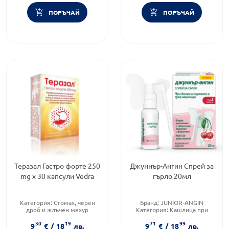
ПОРЪЧАЙ
ПОРЪЧАЙ
Теразал Гастро форте 250
Джуниър-Ангин Спрей за
mg x 30 капсули Vedra
гърло 20мл
Категория:
Стомах, черен
Бранд:
JUNIOR-ANGIN
дроб и жлъчен мехур
Категория:
Кашлица при
Приложение:
орално
деца
30
19
71
99
Форма на продукта:
капсули
Тип кашлица:
Суха кашлица
9
€
/
18
лв.
9
€
/
18
лв.