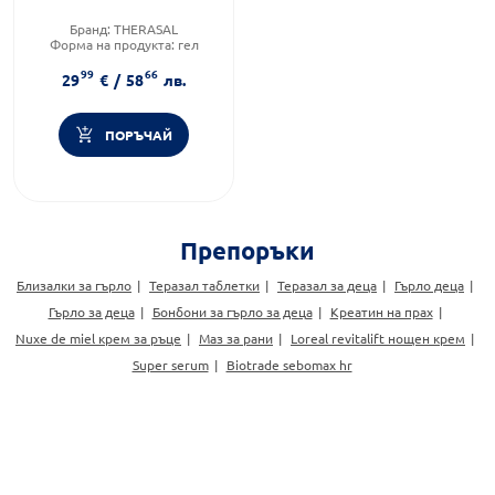
Бранд:
THERASAL
Форма на продукта:
гел
Brand:
THERASAL
99
66
29
€
/
58
лв.
ПОРЪЧАЙ
Препоръки
Близалки за гърло
Теразал таблетки
Теразал за деца
Гърло деца
Гърло за деца
Бонбони за гърло за деца
Креатин на прах
Nuxe de miel крем за ръце
Маз за рани
Loreal revitalift нощен крем
Super serum
Biotrade sebomax hr