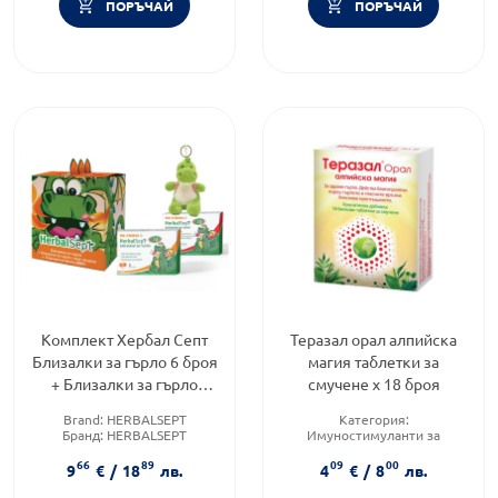
ПОРЪЧАЙ
ПОРЪЧАЙ
Комплект Хербал Септ
Теразал орал алпийска
Близалки за гърло 6 броя
магия таблетки за
+ Близалки за гърло
смучене х 18 броя
Диня 6 броя
Brand:
HERBALSEPT
Категория:
Бранд:
HERBALSEPT
Имуностимуланти за
Форма на продукта:
възрастни
66
89
09
00
комплект
Предназначено за:
възрастни
9
€
/
18
лв.
4
€
/
8
лв.
Форма на продукта:
таблетки