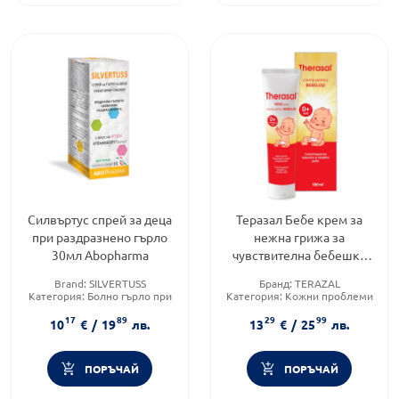
Силвъртус спрей за деца
Теразал Бебе крем за
при раздразнено гърло
нежна грижа за
30мл Abopharma
чувствителна бебешка
кожа 100 мл
Brand:
SILVERTUSS
Бранд:
TERAZAL
Категория:
Болно гърло при
Категория:
Кожни проблеми
деца
при деца
17
89
29
99
Приложение:
орално
Brand:
TERAZAL
10
€
/
19
лв.
13
€
/
25
лв.
ПОРЪЧАЙ
ПОРЪЧАЙ