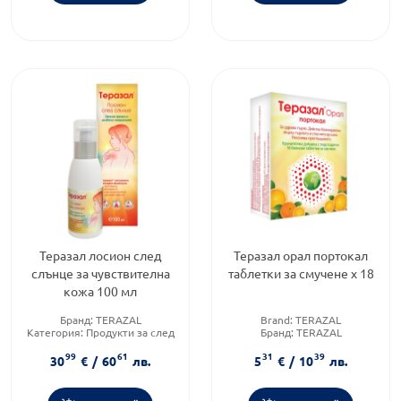
Теразал лосион след
Теразал орал портокал
слънце за чувствителна
таблетки за смучене х 18
кожа 100 мл
Бранд:
TERAZAL
Brand:
TERAZAL
Категория:
Продукти за след
Бранд:
TERAZAL
слънце
Предназначено за:
възрастни
99
61
31
39
Brand:
TERAZAL
30
€
/
60
лв.
5
€
/
10
лв.