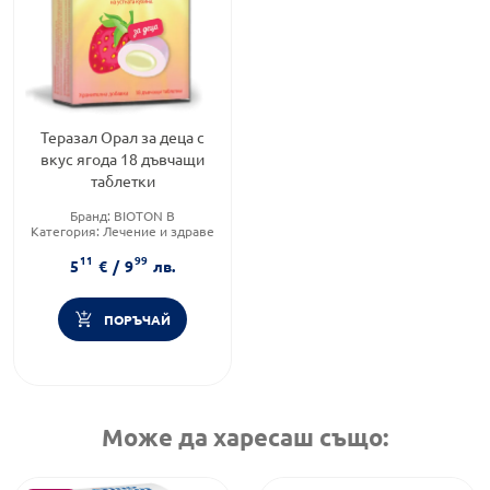
Теразал Орал за деца с
вкус ягода 18 дъвчащи
таблетки
Бранд:
BIOTON B
Категория:
Лечение и здраве
Форма на продукта:
таблетки
11
99
5
€
/
9
лв.
ПОРЪЧАЙ
Може да харесаш също: