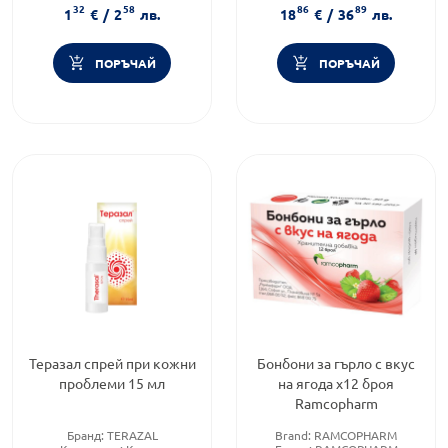
32
58
86
89
деца
Приложение:
дермално
1
€
/
2
лв.
18
€
/
36
лв.
ПОРЪЧАЙ
ПОРЪЧАЙ
Теразал спрей при кожни
Бонбони за гърло с вкус
проблеми 15 мл
на ягода х12 броя
Ramcopharm
Бранд:
TERAZAL
Brand:
RAMCOPHARM