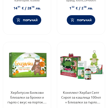
Категория:
Кожни
Бранд:
RAMCOPHARM
раздразнения
Категория:
Болно гърло при
41
18
32
58
Форма на продукта:
спрей
деца
14
€
/
28
лв.
1
€
/
2
лв.
ПОРЪЧАЙ
ПОРЪЧАЙ
Хербитусин Билкови
Комплект Хербал Септ
близалки за бронхи и
Сироп за кашлица 100мл
гърло с вкус на портокал
+ Близалки за гърло
х4 броя
Диня 6 броя