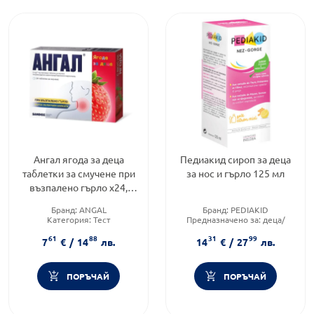
Ангал ягода за деца
Педиакид сироп за деца
таблетки за смучене при
за нос и гърло 125 мл
възпалено гърло х24,
Годен до 31.12.2026 г.
Бранд:
ANGAL
Бранд:
PEDIAKID
Категория:
Тест
Предназначено за:
деца/
Brand:
ANGAL
бебета
61
88
31
99
Форма на продукта:
сироп
7
€
/
14
лв.
14
€
/
27
лв.
ПОРЪЧАЙ
ПОРЪЧАЙ