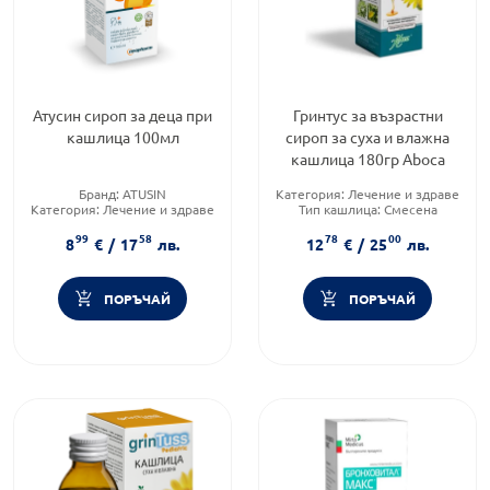
Атусин сироп за деца при
Гринтус за възрастни
кашлица 100мл
сироп за суха и влажна
кашлица 180гр Аboca
Бранд:
ATUSIN
Категория:
Лечение и здраве
Категория:
Лечение и здраве
Тип кашлица:
Смесена
Тип кашлица:
Влажна
кашлица
99
58
78
00
кашлица
Форма на продукта:
сироп
8
€
/
17
лв.
12
€
/
25
лв.
ПОРЪЧАЙ
ПОРЪЧАЙ