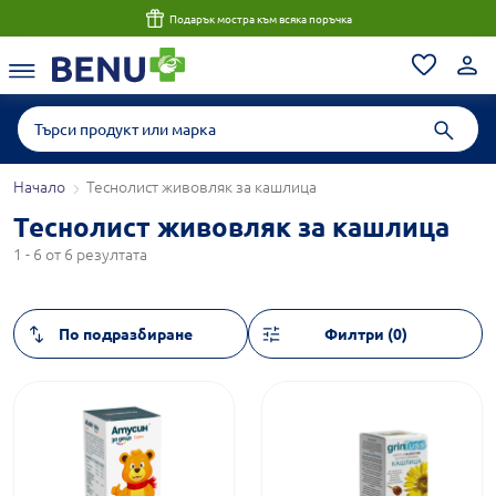
Подарък мостра към всяка поръчка
Начало
Теснолист живовляк за кашлица
Теснолист живовляк за кашлица
1 - 6 от 6 резултата
Филтри (0)