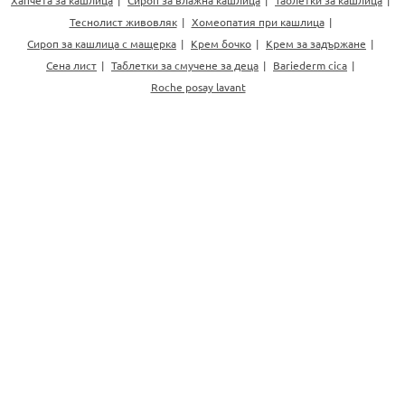
Теснолист живовляк
Хомеопатия при кашлица
Сироп за кашлица с мащерка
Крем бочко
Крем за задържане
Сена лист
Таблетки за смучене за деца
Bariederm cica
Roche posay lavant