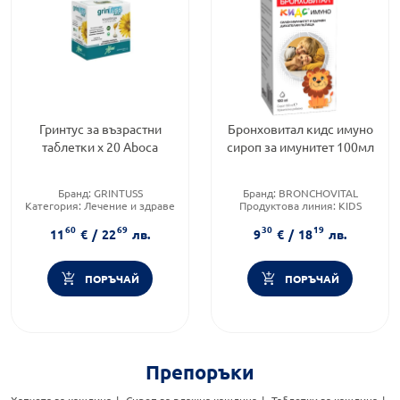
Гринтус за възрастни
Бронховитал кидс имуно
таблетки х 20 Aboca
сироп за имунитет 100мл
Бранд:
GRINTUSS
Бранд:
BRONCHOVITAL
Категория:
Лечение и здраве
Продуктова линия:
KIDS
Тип кашлица:
Суха кашлица
Форма на продукта:
сироп
60
69
30
19
11
€
/
22
лв.
9
€
/
18
лв.
ПОРЪЧАЙ
ПОРЪЧАЙ
Препоръки
Хапчета за кашлица
Сироп за влажна кашлица
Таблетки за кашлица