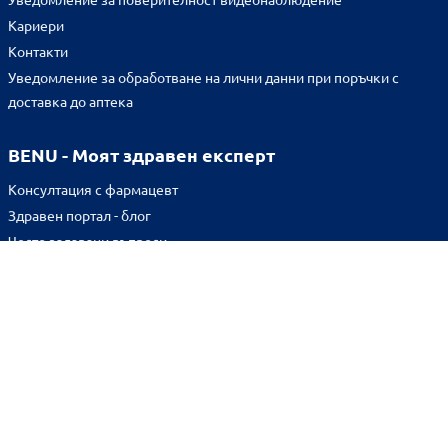
Кариери
Контакти
Уведомление за обработване на лични данни при поръчки с
доставка до аптека
BENU - Моят здравен експерт
Консултация с фармацевт
Здравен портал - блог
Често задавани въпроси
ВРЪЗКИ
Изпълнителна агенция по лекарствата
Български фармацевтичен съюз
Българска асоциация на помощник-фармацевтите
Министерство на здравеопазването
Комисия за защита на потребителите