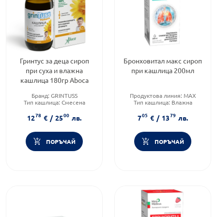
Гринтус за деца сироп
Бронховитал макс сироп
при суха и влажна
при кашлица 200мл
кашлица 180гр Аboca
Бранд:
GRINTUSS
Продуктова линия:
MAX
Тип кашлица:
Смесена
Тип кашлица:
Влажна
кашлица
кашлица
78
00
05
79
Форма на продукта:
сироп
Форма на продукта:
сироп
12
€
/
25
лв.
7
€
/
13
лв.
ПОРЪЧАЙ
ПОРЪЧАЙ