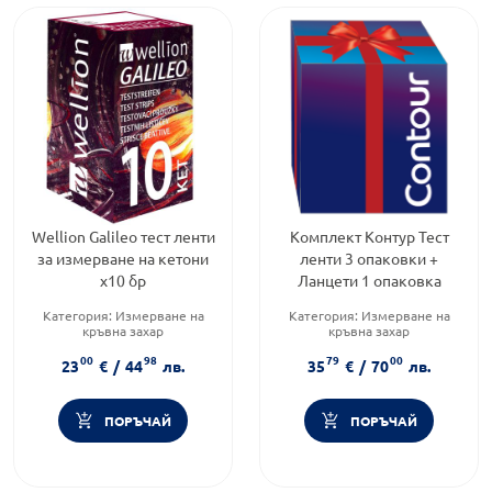
Wellion Galileo тест ленти
Комплект Контур Тест
за измерване на кетони
ленти 3 опаковки +
х10 бр
Ланцети 1 опаковка
Категория:
Измерване на
Категория:
Измерване на
кръвна захар
кръвна захар
Предназначено за:
възрастни
Предназначено за:
възрастни
00
98
79
00
Форма на продукта:
ленти
Форма на продукта:
23
€
/
44
лв.
35
€
/
70
лв.
комплект
ПОРЪЧАЙ
ПОРЪЧАЙ