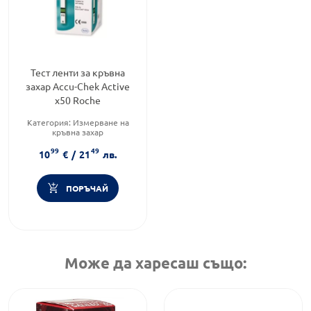
Тест ленти за кръвна
захар Accu-Chek Active
х50 Roche
Категория:
Измерване на
кръвна захар
Предназначено за:
99
49
възрастни/деца
10
€
/
21
лв.
Форма на продукта:
тест
ленти
ПОРЪЧАЙ
Може да харесаш също: