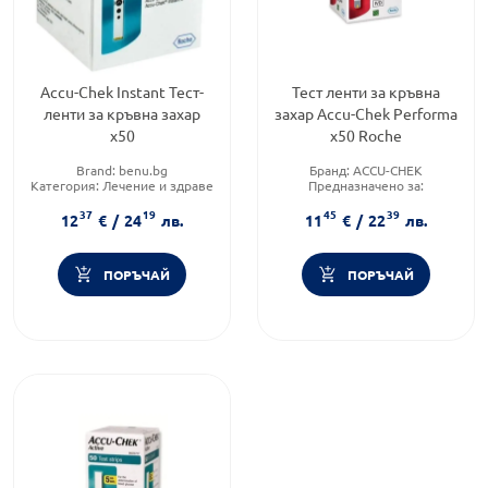
Accu-Chek Instant Тест-
Тест ленти за кръвна
ленти за кръвна захар
захар Accu-Chek Performa
х50
х50 Roche
Brand:
benu.bg
Бранд:
ACCU-CHEK
Категория:
Лечение и здраве
Предназначено за:
Форма на продукта:
тест
възрастни/деца
37
19
45
39
ленти
Форма на продукта:
тест
12
€
/
24
лв.
11
€
/
22
лв.
ленти
ПОРЪЧАЙ
ПОРЪЧАЙ