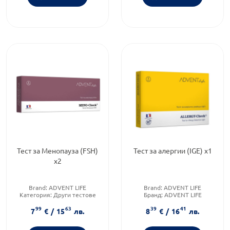
Тест за Менопауза (FSH)
Тест за алергии (IGE) х1
х2
Brand:
ADVENT LIFE
Brand:
ADVENT LIFE
Категория:
Други тестове
Бранд:
ADVENT LIFE
Форма на продукта:
тест
Категория:
Други тестове
99
63
39
41
ленти
7
€
/
15
лв.
8
€
/
16
лв.