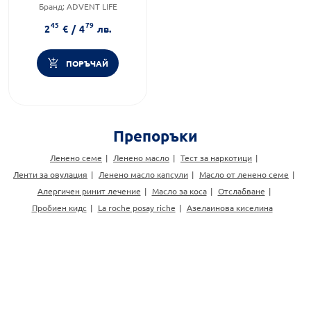
Бранд:
ADVENT LIFE
Категория:
Тестове за
45
79
бременност, овулация и
2
€
/
4
лв.
фертилитет
ПОРЪЧАЙ
Препоръки
Ленено семе
Ленено масло
Тест за наркотици
Ленти за овулация
Ленено масло капсули
Масло от ленено семе
Алергичен ринит лечение
Масло за коса
Отслабване
Пробиен кидс
La roche posay riche
Азелаинова киселина