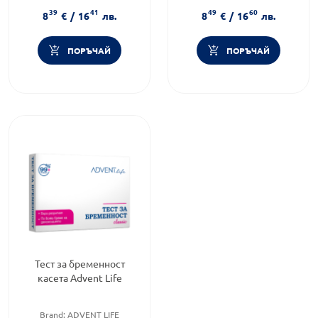
Форма на продукта:
тест
Форма на продукта:
тест
39
41
49
60
ленти
ленти
8
€
/
16
лв.
8
€
/
16
лв.
ПОРЪЧАЙ
ПОРЪЧАЙ
Тест за бременност
касета Advent Life
Brand:
ADVENT LIFE