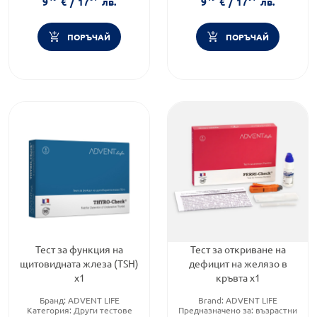
9
€
/
17
лв.
9
€
/
17
лв.
ПОРЪЧАЙ
ПОРЪЧАЙ
Тест за функция на
Тест за откриване на
щитовидната жлеза (TSH)
дефицит на желязо в
х1
кръвта х1
Бранд:
ADVENT LIFE
Brand:
ADVENT LIFE
Категория:
Други тестове
Предназначено за:
възрастни