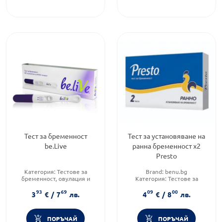
Тест за бременност
Тест за установяване на
be.Live
ранна бременност х2
Presto
Категория:
Тестове за
Brand:
benu.bg
бременност, овулация и
Категория:
Тестове за
фертилитет
бременност, овулация и
93
69
09
00
Предназначено за:
възрастни
фертилитет
3
€
/
7
лв.
4
€
/
8
лв.
Форма на продукта:
тест
Форма на продукта:
тест
ленти
ленти
ПОРЪЧАЙ
ПОРЪЧАЙ