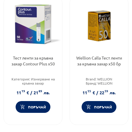
Тест ленти за кръвна
Wellion Calla Тест ленти
захар Contour Plus х50
за кръвна захар x50 бр
Категория:
Измерване на
Brand:
WELLION
кръвна захар
Бранд:
WELLION
Форма на продукта:
тест
Форма на продукта:
ленти
19
89
55
59
ленти
11
€
/
21
лв.
11
€
/
22
лв.
Brand:
MICROLET
ПОРЪЧАЙ
ПОРЪЧАЙ