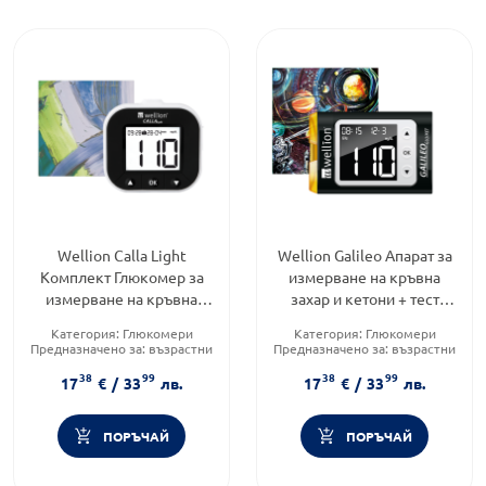
Wellion Calla Light
Wellion Galileo Апарат за
Комплект Глюкомер за
измерване на кръвна
измерване на кръвна
захар и кетони + тест
захар + тест ленти х50 бр
ленти за кръвна захар
Категория:
Глюкомери
Категория:
Глюкомери
х50 бр
Предназначено за:
възрастни
Предназначено за:
възрастни
Форма на продукта:
Форма на продукта:
38
99
38
99
комплект
комплект
17
€
/
33
лв.
17
€
/
33
лв.
ПОРЪЧАЙ
ПОРЪЧАЙ