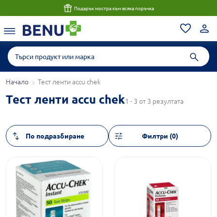
Подарък мостра към всяка поръчка
Начало
Тест ленти accu chek
Тест ленти accu chek
1 - 3 от 3 резултата
Филтри (0)