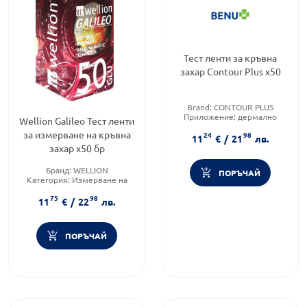
Тест ленти за кръвна
захар Contour Plus х50
Brand:
CONTOUR PLUS
Приложение:
дермално
Wellion Galileo Тест ленти
Форма на продукта:
тест
за измерване на кръвна
24
98
ленти
11
€
/
21
лв.
захар х50 бр
Бранд:
WELLION
ПОРЪЧАЙ
Категория:
Измерване на
кръвна захар
75
98
Форма на продукта:
ленти
11
€
/
22
лв.
ПОРЪЧАЙ