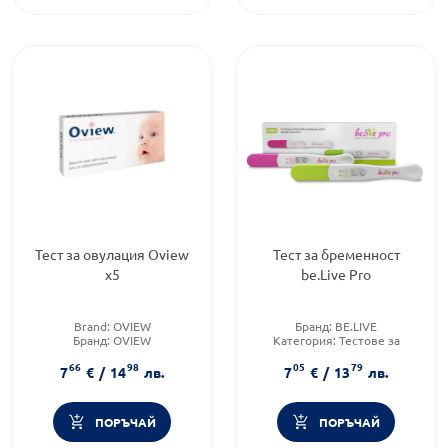
Тест за овулация Oview
Тест за бременност
x5
be.Live Pro
Brand:
OVIEW
Бранд:
BE.LIVE
Бранд:
OVIEW
Категория:
Тестове за
Категория:
Тестове за
бременност, овулация и
66
98
05
79
бременност, овулация и
фертилитет
7
€
/
14
лв.
7
€
/
13
лв.
фертилитет
Предназначено за:
възрастни
ПОРЪЧАЙ
ПОРЪЧАЙ