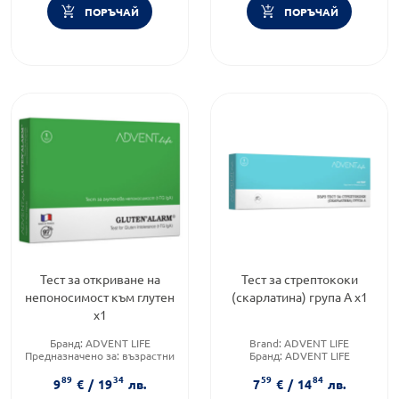
ПОРЪЧАЙ
ПОРЪЧАЙ
Тест за откриване на
Тест за стрептококи
непоносимост към глутен
(скарлатина) група А х1
х1
Бранд:
ADVENT LIFE
Brand:
ADVENT LIFE
Предназначено за:
възрастни
Бранд:
ADVENT LIFE
Форма на продукта:
тест
Предназначено за:
възрастни
89
34
59
84
ленти
9
€
/
19
лв.
7
€
/
14
лв.