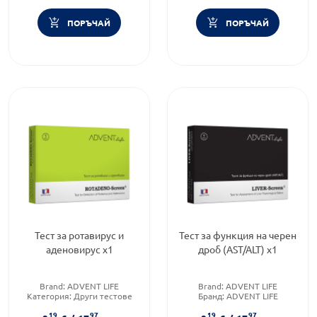
ПОРЪЧАЙ
ПОРЪЧАЙ
Тест за ротавирус и
Тест за функция на черен
аденовирус х1
дроб (AST/ALT) х1
Brand:
ADVENT LIFE
Brand:
ADVENT LIFE
Категория:
Други тестове
Бранд:
ADVENT LIFE
Форма на продукта:
тест
Категория:
Други тестове
19
97
19
97
ленти