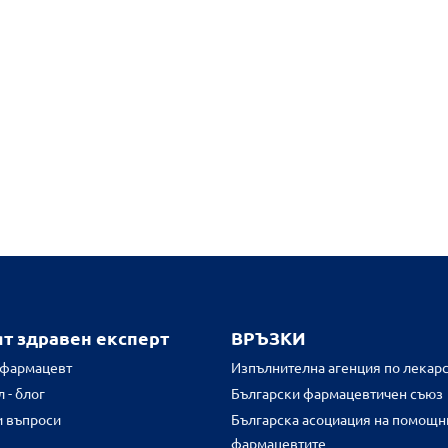
ят здравен експерт
ВРЪЗКИ
 фармацевт
Изпълнителна агенция по лекарс
 - блог
Български фармацевтичен съюз
и въпроси
Българска асоциация на помощн
фармацевтите