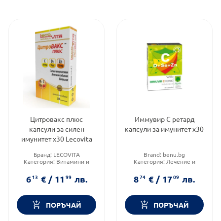
Цитровакс плюс
Иммувир С ретард
капсули за силен
капсули за имунитет х30
имунитет х30 Lecovita
Бранд:
LECOVITA
Brand:
benu.bg
Категория:
Витамини и
Категория:
Лечение и
минерали
здраве
Форма на продукта:
капсули
Форма на продукта:
капсули
6
13
€
/
11
99
лв.
8
74
€
/
17
09
лв.
ПОРЪЧАЙ
ПОРЪЧАЙ