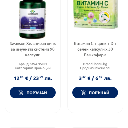
Swanson Хелатиран цинк
Витамин С + цинк + D +
за имунната система 90
селен капсули х 30
капсули
Рамкофарм
Бранд:
SWANSON
Brand:
benu.bg
Категория:
Промоции
Предназначено за:
Форма на продукта:
капсули
възрастни
Форма на продукта:
капсули
12
06
€
/
23
59
лв.
3
42
€
/
6
69
лв.
ПОРЪЧАЙ
ПОРЪЧАЙ