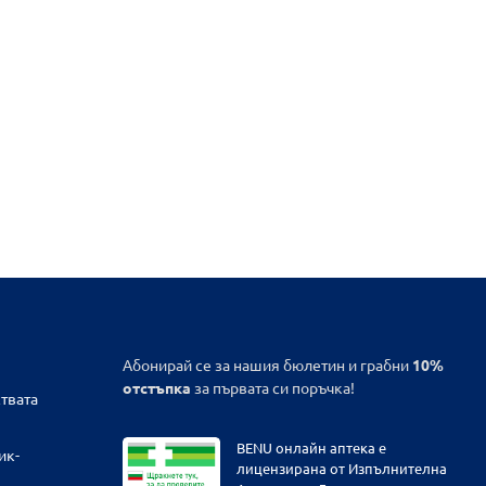
Абонирай се за нашия бюлетин и грабни
10%
отстъпка
за първата си поръчка!
твата
BENU онлайн аптека е
ик-
лицензирана от Изпълнителна