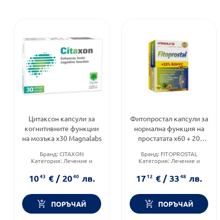
Цитаксон капсули за
Фитопростал капсули за
когнитивните функции
нормална функция на
на мозъка х30 Magnalabs
простатата х60 + 20
капсули
Бранд:
CITAXON
Бранд:
FITOPROSTAL
Категория:
Лечение и
Категория:
Лечение и
здраве
здраве
Форма на продукта:
капсули
Форма на продукта:
капсули
10
43
€
/
20
40
лв.
17
12
€
/
33
48
лв.
ПОРЪЧАЙ
ПОРЪЧАЙ