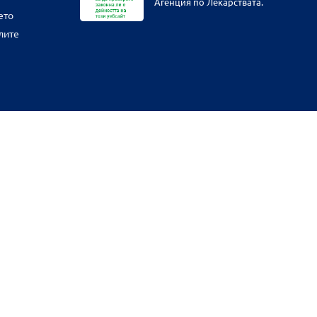
Агенция по Лекарствата.
ето
лите
физическите ни обекти и други наши платформи за продажба от