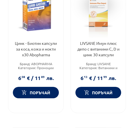
Цинк - Биотин капсули
LIVSANE Имун плюс
за коса, кожа и нокти
депо с витамини С, D и
х30 Abopharma
цинк 30 капсули
Бранд:
ABOPHARMA
Бранд:
LIVSANE
Категория:
Промоции
Категория:
Витамини и
Форма на продукта:
капсули
минерали
Форма на продукта:
капсули
6
08
€
/
11
89
лв.
6
13
€
/
11
99
лв.
ПОРЪЧАЙ
ПОРЪЧАЙ