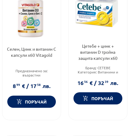
Цетебе + цинк +
Селен, Цинк и витамин C
витамин D тройна
капсули х60 Vitagold
защита капсули х60
Бранд:
CETEBE
Предназначено за:
Категория:
Витамини и
възрастни
минерали
Приложение:
орално
Приложение:
орално
16
56
€
/
32
39
лв.
Форма на продукта:
капсули
8
99
€
/
17
58
лв.
ПОРЪЧАЙ
ПОРЪЧАЙ