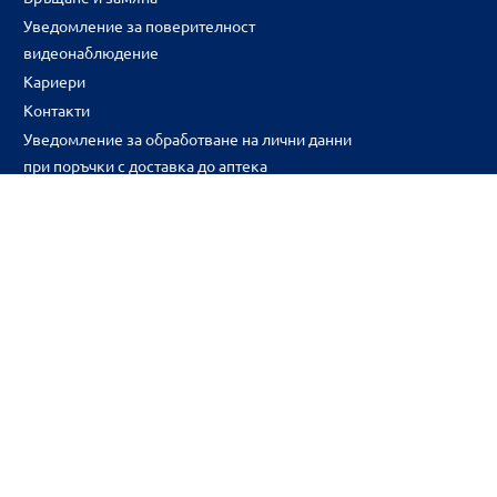
Уведомление за поверителност
видеонаблюдение
Кариери
Контакти
Уведомление за обработване на лични данни
при поръчки с доставка до аптека
CH
CZ
EE
LT
LV
HU
NL
RS
SK
RO
IT
BE
IE
UK
NO
DE
Цените и промоциите на продуктите обявени в онлайн аптека 
2026BENU ® Всички права запазени