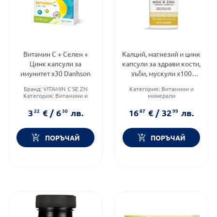
Витамин С + Селен +
Калций, магнезий и цинк
Цинк капсули за
капсули за здрави кости,
имунитет х30 Danhson
зъби, мускули х100
Nature's Way
Бранд:
VITAMIN C SE ZN
Категория:
Витамини и
Категория:
Витамини и
минерали
минерали
Предназначено за:
Форма на продукта:
капсули
възрастни
3
22
€
/
6
30
лв.
16
87
€
/
32
99
лв.
Форма на продукта:
капсули
ПОРЪЧАЙ
ПОРЪЧАЙ