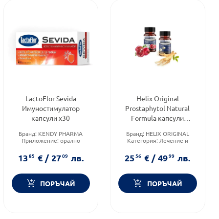
LactoFlor Sevida
Helix Original
Имуностимулатор
Prostaphytol Natural
капсули х30
Formula капсули
х30+Prostaphytol Vigor
Бранд:
KENDY PHARMA
Бранд:
HELIX ORIGINAL
Plus капсули х30
Приложение:
орално
Категория:
Лечение и
комплект
Форма на продукта:
капсули
здраве
Форма на продукта:
капсули
13
85
€
/
27
09
лв.
25
56
€
/
49
99
лв.
ПОРЪЧАЙ
ПОРЪЧАЙ