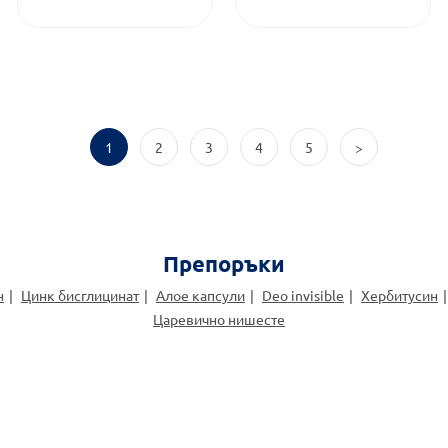
1
2
3
4
5
>
Препоръки
н
Цинк бисглицинат
Алое капсули
Deo invisible
Хербитусин
Царевично нишесте