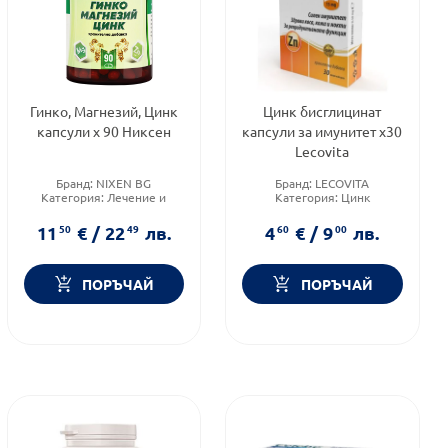
Гинко, Магнезий, Цинк
Цинк бисглицинат
капсули х 90 Никсен
капсули за имунитет х30
Lecovita
Бранд:
NIXEN BG
Бранд:
LECOVITA
Категория:
Лечение и
Категория:
Цинк
здраве
Предназначено за:
Форма на продукта:
капсули
възрастни
11
50
€
/
22
49
лв.
4
60
€
/
9
00
лв.
ПОРЪЧАЙ
ПОРЪЧАЙ