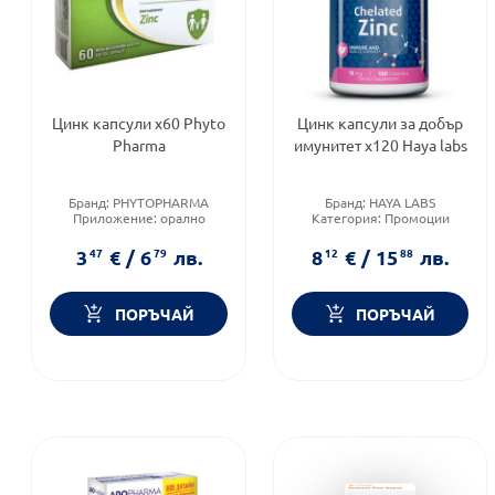
Цинк капсули х60 Phyto
Цинк капсули за добър
Pharma
имунитет x120 Haya labs
Бранд:
PHYTOPHARMA
Бранд:
HAYA LABS
Приложение:
орално
Категория:
Промоции
Форма на продукта:
капсули
Форма на продукта:
капсули
3
47
€
/
6
79
лв.
8
12
€
/
15
88
лв.
ПОРЪЧАЙ
ПОРЪЧАЙ