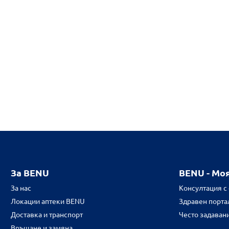
За BENU
BENU - Мо
За нас
Консултация с
Локации аптеки BENU
Здравен портал
Доставка и транспорт
Често задаван
Връщане и замяна