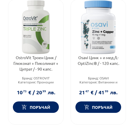
OstroVit Троен Цинк /
Osavi Цинк + и мед /L-
Глюконат + Пиколинат +
OptiZinc® / - 120 капс.
Цитрат / - 90 капс.
Бранд:
OSTROVIT
Бранд:
OSAVI
Категория:
Промоции
Категория:
Витамини и
Форма на продукта:
капсули
минерали
Форма на продукта:
капсули
10
73
€
/
20
99
лв.
21
47
€
/
41
99
лв.
ПОРЪЧАЙ
ПОРЪЧАЙ