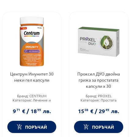
Центрум Имунитет 30
Проксел ДУО двойна
меки гел капсули
грижа за простатата
капсули х 30
Бранд:
CENTRUM
Бранд:
PROXEL
Категория:
Лечение и
Категория:
Простата
здраве
Форма на продукта:
капсули
Форма на продукта:
капсули
9
71
€
/
18
99
лв.
15
08
€
/
29
49
лв.
ПОРЪЧАЙ
ПОРЪЧАЙ