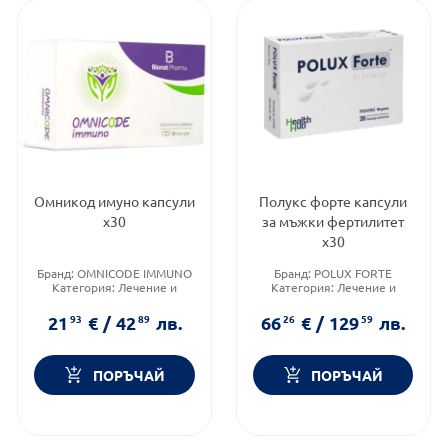
Омникод имуно капсули
Полукс форте капсули
х30
за мъжки фертилитет
х30
Бранд:
OMNICODE IMMUNO
Бранд:
POLUX FORTE
Категория:
Лечение и
Категория:
Лечение и
здраве
здраве
Форма на продукта:
капсули
Форма на продукта:
капсули
21
93
€
/
42
89
лв.
66
26
€
/
129
59
лв.
ПОРЪЧАЙ
ПОРЪЧАЙ