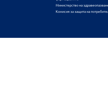
Министерство на здравеопазван
Комисия за защита на потребите
FR
benu.bg важат само за нея и могат да се различават от цените във 
разстояние.
Общи условия
Защита на личните данни
Карта на сайта