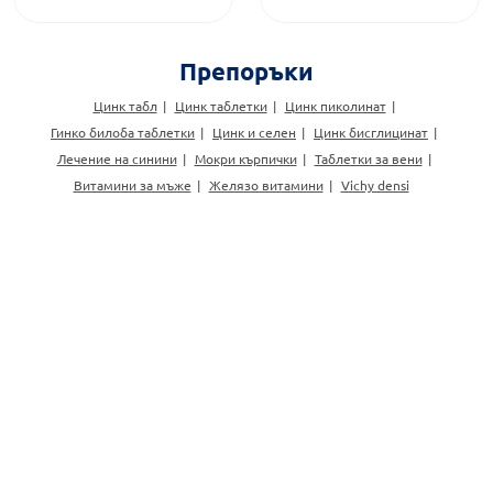
Препоръки
Цинк табл
Цинк таблетки
Цинк пиколинат
Гинко билоба таблетки
Цинк и селен
Цинк бисглицинат
Лечение на синини
Мокри кърпички
Таблетки за вени
Витамини за мъже
Желязо витамини
Vichy densi