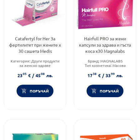
Catafertyl for Her За
Hairfull PRO за жени
фертилитет при жените х
капсули за здрава и гъста
30 сашета Medis
коса х30 Magnalabs
Категория:
Други продукти
Бранд:
MAGNALABS
за женско здраве
Тип козметика:
Масова
Приложение:
орално
козметика
05
08
38
99
Форма на продукта:
саше
Тип продукт:
Хранителни
23
€
/
45
лв.
17
€
/
33
лв.
добавки
ПОРЪЧАЙ
ПОРЪЧАЙ