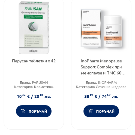
Парусан таблетки х 42
InoPharm Menopause
Support Complex при
менопауза и ПМС 60
капсули
Бранд:
PARUSAN
Бранд:
INOPHARM
Категория:
Козметика,
Категория:
Лечение и здраве
красота и лична хигиена
Форма на продукта:
капсули
32
18
19
69
Тип продукт:
Хранителни
10
€
/
20
лв.
38
€
/
74
лв.
добавки
ПОРЪЧАЙ
ПОРЪЧАЙ