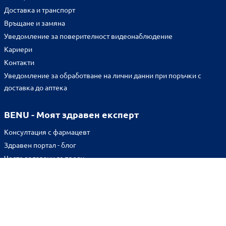
Доставка и транспорт
Връщане и замяна
Уведомление за поверителност видеонаблюдение
Кариери
Контакти
Уведомление за обработване на лични данни при поръчки с
доставка до аптека
BENU - Моят здравен експерт
Консултация с фармацевт
Здравен портал - блог
Често задавани въпроси
ВРЪЗКИ
Изпълнителна агенция по лекарствата
Български фармацевтичен съюз