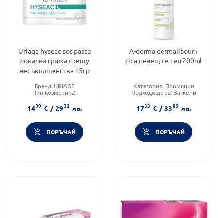
Uriage hyseac sos paste
A-derma dermalibour+
локална грижа срещу
cica пенещ се гел 200ml
несъвършенства 15гр
Бранд:
URIAGE
Категория:
Промоции
Тип козметика:
Подходящо за:
За жени
Дермокозметика
Тип козметика:
99
32
33
89
Форма на продукта:
крем
Дермокозметика
14
€
/
29
лв.
17
€
/
33
лв.
ПОРЪЧАЙ
ПОРЪЧАЙ