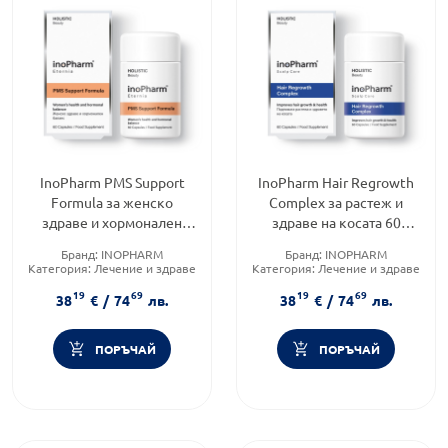
InoPharm PMS Support
InoPharm Hair Regrowth
Formula за женско
Complex за растеж и
здраве и хормонален
здраве на косата 60
баланс 60 капсули
капсули
Бранд:
INOPHARM
Бранд:
INOPHARM
Категория:
Лечение и здраве
Категория:
Лечение и здраве
Продуктова линия:
ETERNIA
Продуктова линия:
SCALP
19
69
19
69
CARE
38
€
/
74
лв.
38
€
/
74
лв.
ПОРЪЧАЙ
ПОРЪЧАЙ