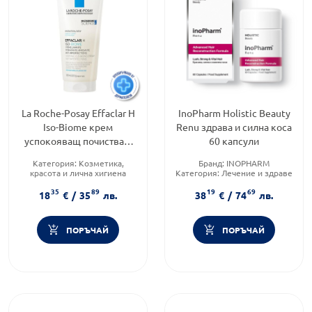
La Roche-Posay Effaclar H
InoPharm Holistic Beauty
Iso-Biome крем
Renu здрава и силна коса
успокояващ почистващ
60 капсули
200мл. 777759
Категория:
Козметика,
Бранд:
INOPHARM
красота и лична хигиена
Категория:
Лечение и здраве
Продуктова линия:
EFFACLAR
Форма на продукта:
капсули
35
89
19
69
Тип козметика:
18
€
/
35
лв.
38
€
/
74
лв.
Дермокозметика
ПОРЪЧАЙ
ПОРЪЧАЙ