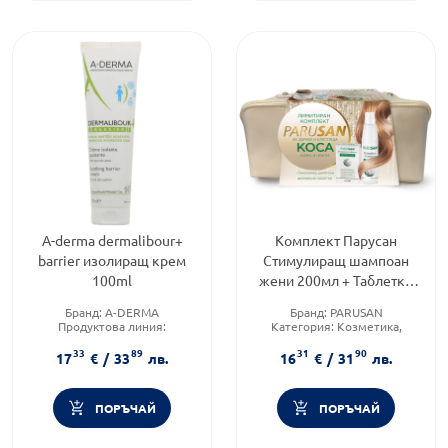
A-derma dermalibour+
Комплект Парусан
barrier изолиращ крем
Стимулиращ шампоан
100ml
жени 200мл + Таблетки
42 броя + несесер
Бранд:
A-DERMA
Бранд:
PARUSAN
Продуктова линия:
Категория:
Козметика,
Dermalibour+ Barrier
красота и лична хигиена
33
89
31
90
Тип козметика:
Форма на продукта:
17
€
/
33
лв.
16
€
/
31
лв.
Дермокозметика
комплект
ПОРЪЧАЙ
ПОРЪЧАЙ