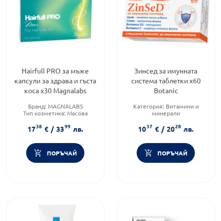
Hairfull PRO за мъже
Зинсед за имунната
капсули за здрава и гъста
система таблетки х60
коса х30 Magnalabs
Botanic
Бранд:
MAGNALABS
Категория:
Витамини и
Тип козметика:
Масова
минерали
козметика
Предназначено за:
38
99
37
28
Тип продукт:
Хранителни
възрастни/деца
17
€
/
33
лв.
10
€
/
20
лв.
добавки
Приложение:
орално
ПОРЪЧАЙ
ПОРЪЧАЙ