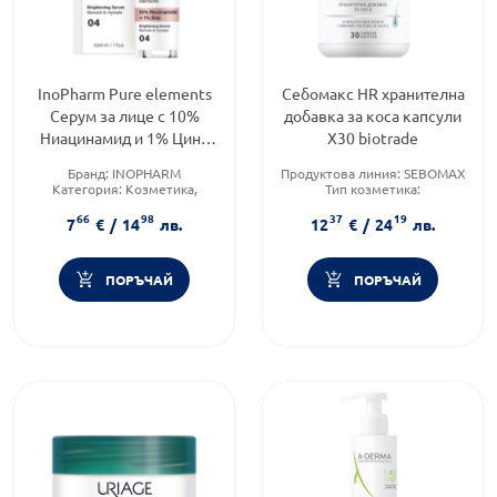
InoPharm Pure elements
Себомакс HR хранителна
Серум за лице с 10%
добавка за коса капсули
Ниацинамид и 1% Цинк
Х30 biotrade
30мл
Бранд:
INOPHARM
Продуктова линия:
SEBOMAX
Категория:
Козметика,
Тип козметика:
красота и лична хигиена
Дермокозметика
66
98
37
19
Форма на продукта:
серум
Тип продукт:
Хранителни
7
€
/
14
лв.
12
€
/
24
лв.
добавки
ПОРЪЧАЙ
ПОРЪЧАЙ