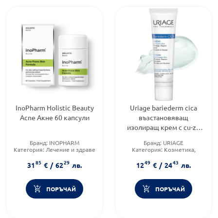
InoPharm Holistic Beauty
Uriage bariederm cica
Acne Акне 60 капсули
възстановяващ
изолиращ крем с cu-zn
40мл
Бранд:
INOPHARM
Бранд:
URIAGE
Категория:
Лечение и здраве
Категория:
Козметика,
Продуктова линия:
ACNE
красота и лична хигиена
85
29
49
43
Продуктова линия:
31
€
/
62
лв.
12
€
/
24
лв.
Bariederm
ПОРЪЧАЙ
ПОРЪЧАЙ