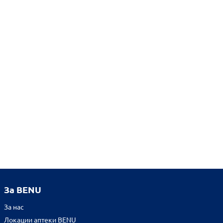
За BENU
За нас
Локации аптеки BENU