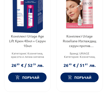
Комплект Uriage Age
Комплект Uriage
Lift Крем 40мл + Серум
Roseliane Изглаждащ
10мл
серум против
зачервяване 30мл +
Категория:
Козметика,
Бранд:
URIAGE
Почистващ флуид
красота и лична хигиена
Категория:
Козметика,
250мл
Тип козметика:
красота и лична хигиена
Дермокозметика
Форма на продукта:
26
89
€
/
52
59
лв.
26
49
€
/
51
81
лв.
Форма на продукта:
комплект
комплект
ПОРЪЧАЙ
ПОРЪЧАЙ