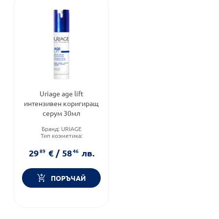
Uriage age lift
интензивен коригиращ
серум 30мл
Бранд:
URIAGE
Тип козметика:
Дермокозметика
Форма на продукта:
серум
29
89
€
/
58
46
лв.
ПОРЪЧАЙ