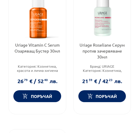
Uriage Vitamin C Serum
Uriage Roseliane Серум
Озаряващ Бустер 30мл
против зачервяване
30мл
Категория:
Козметика,
Бранд:
URIAGE
красота и лична хигиена
Категория:
Козметика,
Тип козметика:
красота и лична хигиена
Дермокозметика
Форма на продукта:
серум
26
79
€
/
52
40
лв.
21
59
€
/
42
23
лв.
Форма на продукта:
серум
ПОРЪЧАЙ
ПОРЪЧАЙ