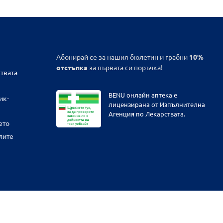
Абонирай се за нашия бюлетин и грабни
10%
отстъпка
за първата си поръчка!
твата
BENU онлайн аптека е
ик-
лицензирана от Изпълнителна
Агенция по Лекарствата.
ето
лите