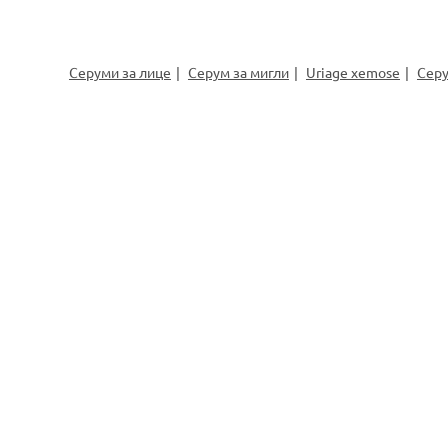
Серуми за лице
Серум за мигли
Uriage xemose
Серу