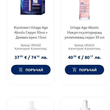
Комплект Uriage Age
Uriage Age Absolu
Absolu Серум 30мл +
Микро-скулптуриращ
Дневен крем 15мл
уплътняващ серум 30 мл
Бранд:
URIAGE
Бранд:
URIAGE
Категория:
Козметика,
Категория:
Козметика,
красота и лична хигиена
красота и лична хигиена
Форма на продукта:
Форма на продукта:
серум
37
99
€
/
74
30
лв.
40
99
€
/
80
17
лв.
комплект
ПОРЪЧАЙ
ПОРЪЧАЙ