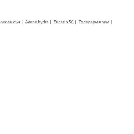
покоен сън
Avene hydra
Eucerin 50
Толедерм крем