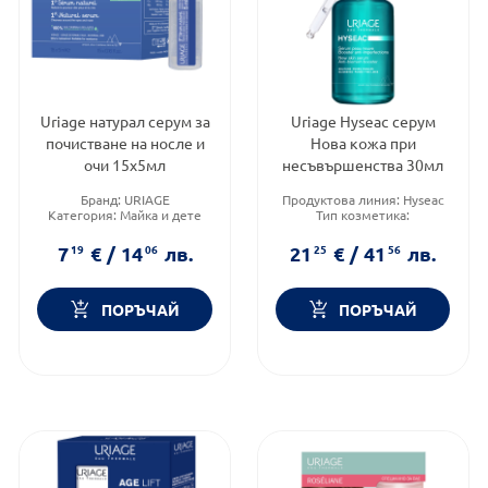
Uriage натурал серум за
Uriage Hyseac серум
почистване на носле и
Нова кожа при
очи 15х5мл
несъвършенства 30мл
Бранд:
URIAGE
Продуктова линия:
Hysеac
Категория:
Майка и дете
Тип козметика:
Форма на продукта:
серум
Дермокозметика
Форма на продукта:
серум
7
19
€
/
14
06
лв.
21
25
€
/
41
56
лв.
ПОРЪЧАЙ
ПОРЪЧАЙ