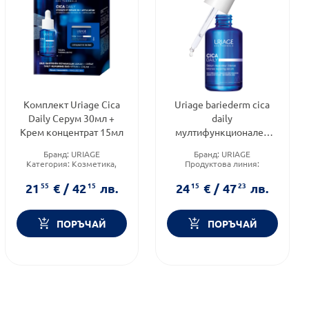
Комплект Uriage Cica
Uriage bariederm cica
Daily Серум 30мл +
daily
Крем концентрат 15мл
мултифункционален
серум 30мл
Бранд:
URIAGE
Бранд:
URIAGE
Категория:
Козметика,
Продуктова линия:
красота и лична хигиена
Bariederm
Форма на продукта:
Форма на продукта:
серум
21
55
€
/
42
15
лв.
24
15
€
/
47
23
лв.
комплект
ПОРЪЧАЙ
ПОРЪЧАЙ