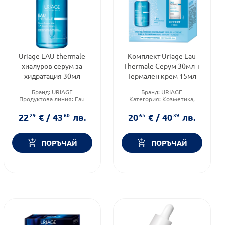
Uriage EAU thermale
Комплект Uriage Eau
хиалуров серум за
Thermale Серум 30мл +
хидратация 30мл
Термален крем 15мл
Бранд:
URIAGE
Бранд:
URIAGE
Продуктова линия:
Eau
Категория:
Козметика,
Thermale
красота и лична хигиена
Тип козметика:
Форма на продукта:
22
29
€
/
43
60
лв.
20
65
€
/
40
39
лв.
Дермокозметика
комплект
ПОРЪЧАЙ
ПОРЪЧАЙ