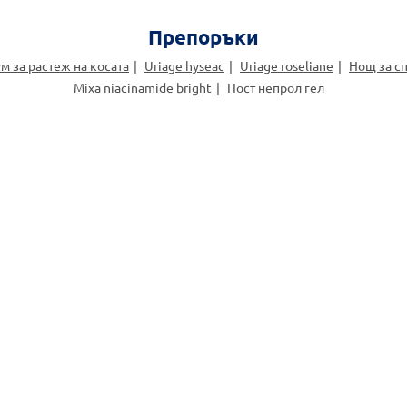
Препоръки
м за растеж на косата
Uriage hyseac
Uriage roseliane
Нощ за с
Mixa niacinamide bright
Пост непрол гел