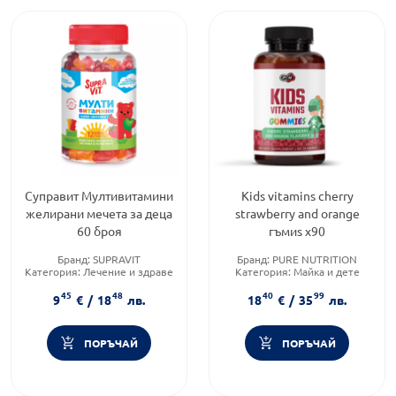
Суправит Мултивитамини
Kids vitamins cherry
желирани мечета за деца
strawberry and orange
60 броя
гъмиs х90
Бранд:
SUPRAVIT
Бранд:
PURE NUTRITION
Категория:
Лечение и здраве
Категория:
Майка и дете
Форма на продукта:
Форма на продукта:
45
48
40
99
желирани мечета
желирани таблетки
9
€
/
18
лв.
18
€
/
35
лв.
ПОРЪЧАЙ
ПОРЪЧАЙ