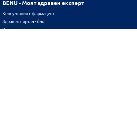
BENU - Моят здравен експерт
Консултация с фармацевт
Здравен портал - блог
Често задавани въпроси
ВРЪЗКИ
Изпълнителна агенция по лекарствата
Български фармацевтичен съюз
Българска асоциация на помощник-фармацевтите
Министерство на здравеопазването
Комисия за защита на потребителите
Абонирай се за нашия бюлетин и грабни
10% отстъпка
за
първата си поръчка!
BENU онлайн аптека е лицензирана от
Изпълнителна Агенция по Лекарствата.