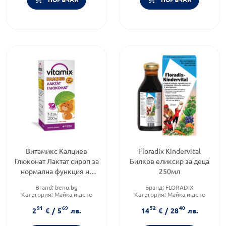
Витамикс Kалциев
Floradix Kindervital
Глюконат Лактат сироп за
Билков еликсир за деца
нормална функция на
250мл
храносмилателните
Brand:
benu.bg
Бранд:
FLORADIX
ензими 200мл Fortex
Категория:
Майка и дете
Категория:
Майка и дете
Форма на продукта:
сироп
Форма на продукта:
сироп
91
69
52
40
2
€
/
5
лв.
14
€
/
28
лв.