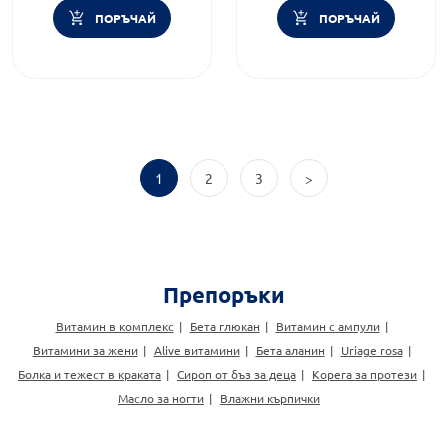
ПОРЪЧАЙ
ПОРЪЧАЙ
1
2
3
>
Препоръки
Витамин в комплекс
Бета глюкан
Витамин с ампули
Витамини за жени
Alive витамини
Бета аланин
Uriage rosa
Болка и тежест в краката
Сироп от бъз за деца
Корега за протези
Масло за ногти
Влажни кърпички