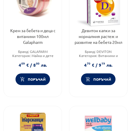
Крем за бебета и деца с
Девитон капки за
витамини 100мл
нормалния растеж и
Galapharm
развитие на бебета 20мл
Бранд:
GALAFARM
Бранд:
DEVITON
Категория:
Майка и дете
Категория:
Витамини и
Форма на продукта:
крем
минерали
09
00
70
19
Форма на продукта:
капки
4
€
/
8
лв.
4
€
/
9
лв.
ПОРЪЧАЙ
ПОРЪЧАЙ