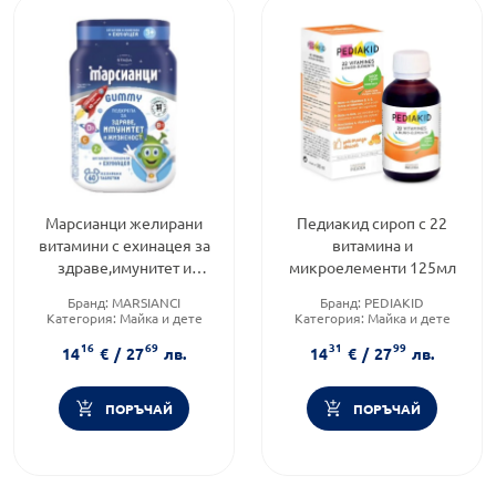
Марсианци желирани
Педиакид сироп с 22
витамини с ехинацея за
витамина и
здраве,имунитет и
микроелементи 125мл
жизненост х60 Walmark
Бранд:
MARSIANCI
Бранд:
PEDIAKID
Категория:
Майка и дете
Категория:
Майка и дете
Форма на продукта:
бонбони
Форма на продукта:
сироп
16
69
31
99
14
€
/
27
лв.
14
€
/
27
лв.
ПОРЪЧАЙ
ПОРЪЧАЙ