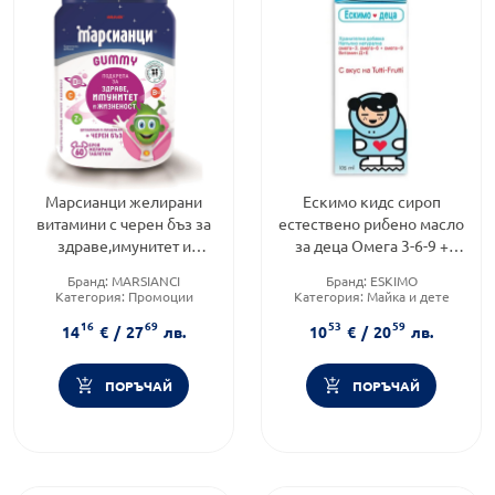
Марсианци желирани
Ескимо кидс сироп
витамини с черен бъз за
естествено рибено масло
здраве,имунитет и
за деца Омега 3-6-9 +
жизненост х60 Walmark
Витамини
Бранд:
MARSIANCI
Бранд:
ESKIMO
Категория:
Промоции
Категория:
Майка и дете
Форма на продукта:
бонбони
Форма на продукта:
сироп
16
69
53
59
14
€
/
27
лв.
10
€
/
20
лв.
ПОРЪЧАЙ
ПОРЪЧАЙ