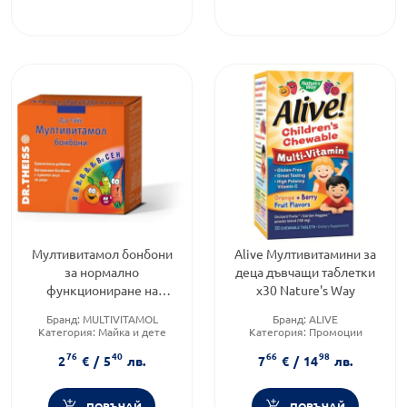
Мултивитамол бонбони
Alive Мултивитамини за
за нормално
деца дъвчащи таблетки
функциониране на
х30 Nature's Way
имунната система 50гр
Бранд:
MULTIVITAMOL
Бранд:
ALIVE
Категория:
Майка и дете
Категория:
Промоции
Форма на продукта:
бонбони
Форма на продукта:
дъвчащи
76
40
66
98
таблетки
2
€
/
5
лв.
7
€
/
14
лв.
ПОРЪЧАЙ
ПОРЪЧАЙ