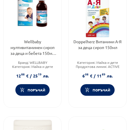
Wellbaby
Doppelherz Витамини А-Я
мултивитаминен сироп
за деца сироп 150мл
за деца и бебета 150мл
Vitabiotics
Бранд:
WELLBABY
Категория:
Майка и дете
Категория:
Майка и дете
Продуктова линия:
ACTIVE
Форма на продукта:
сироп
Форма на продукта:
сироп
88
19
08
89
12
€
/
25
лв.
6
€
/
11
лв.
ПОРЪЧАЙ
ПОРЪЧАЙ