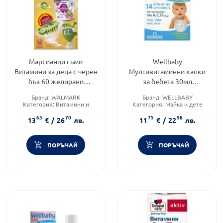
Марсианци гъми
Wellbaby
Витамини за деца с черен
Мултивитаминни капки
бъз 60 желирани
за бебета 30мл
таблетки + Марсианска
Vitabiotics
Бранд:
WALMARK
Бранд:
WELLBABY
робот буболечка
Категория:
Витамини и
Категория:
Майка и дете
минерали
Форма на продукта:
капки
65
70
75
98
Форма на продукта:
13
€
/
26
лв.
11
€
/
22
лв.
желирани таблетки
ПОРЪЧАЙ
ПОРЪЧАЙ