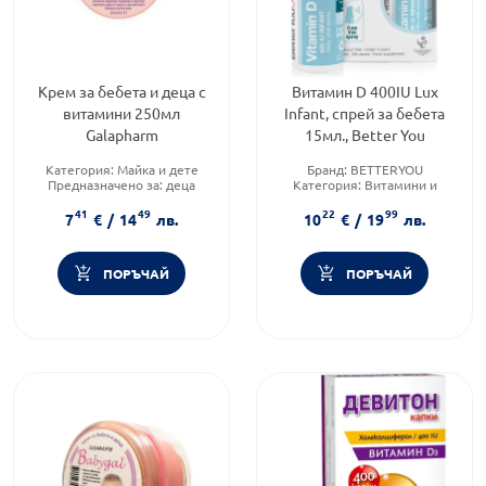
Крем за бебета и деца с
Витамин D 400IU Lux
витамини 250мл
Infant, спрей за бебета
Galapharm
15мл., Better You
Категория:
Майка и дете
Бранд:
BETTERYOU
Предназначено за:
деца
Категория:
Витамини и
Приложение:
дермално
минерали
41
49
22
99
7
€
/
14
лв.
10
€
/
19
лв.
ПОРЪЧАЙ
ПОРЪЧАЙ