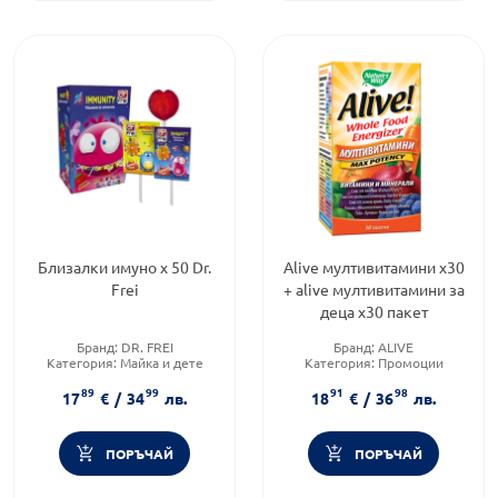
Близалки имуно х 50 Dr.
Alive мултивитамини х30
Frei
+ alive мултивитамини за
деца х30 пакет
Бранд:
DR. FREI
Бранд:
ALIVE
Категория:
Майка и дете
Категория:
Промоции
Форма на продукта:
Форма на продукта:
таблетки
89
99
91
98
близалки
17
€
/
34
лв.
18
€
/
36
лв.
ПОРЪЧАЙ
ПОРЪЧАЙ