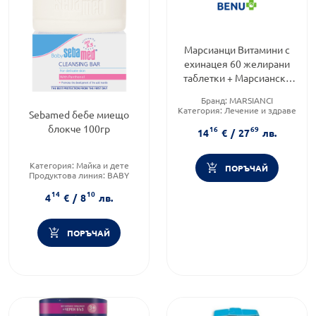
Марсианци Витамини с
ехинацея 60 желирани
таблетки + Марсианска
светеща калинка
Бранд:
MARSIANCI
Категория:
Лечение и здраве
Sebamed бебе миещо
Форма на продукта:
блокче 100гр
16
69
желирани таблетки
14
€
/
27
лв.
Категория:
Майка и дете
ПОРЪЧАЙ
Продуктова линия:
BABY
Форма на продукта:
сапун
14
10
4
€
/
8
лв.
ПОРЪЧАЙ