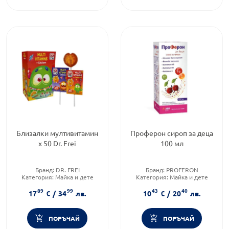
Близалки мултивитамин
Проферон сироп за деца
х 50 Dr. Frei
100 мл
Бранд:
DR. FREI
Бранд:
PROFERON
Категория:
Майка и дете
Категория:
Майка и дете
Форма на продукта:
Форма на продукта:
сироп
89
99
43
40
близалки
17
€
/
34
лв.
10
€
/
20
лв.
ПОРЪЧАЙ
ПОРЪЧАЙ