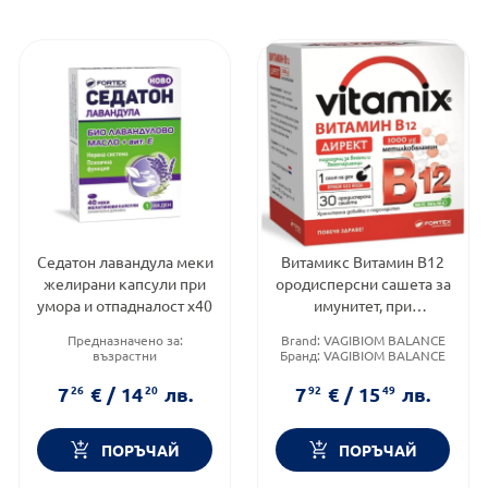
Седатон лавандула меки
Витамикс Витамин В12
желирани капсули при
ородисперсни сашета за
умора и отпадналост х40
имунитет, при
отпадналост и умора х30
Предназначено за:
Brand:
VAGIBIOM BALANCE
Fortex
възрастни
Бранд:
VAGIBIOM BALANCE
Приложение:
орално
Категория:
Витамин B
Форма на продукта:
капсули
7
26
€
/
14
20
лв.
7
92
€
/
15
49
лв.
ПОРЪЧАЙ
ПОРЪЧАЙ