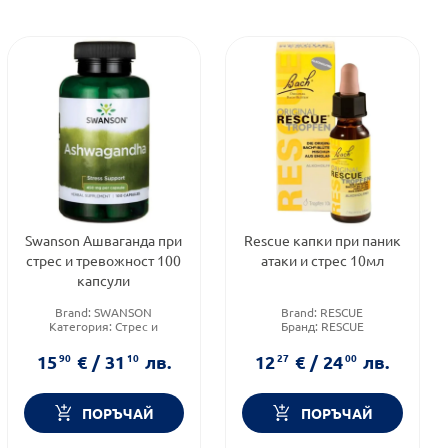
Swanson Ашваганда при
Rescue капки при паник
стрес и тревожност 100
атаки и стрес 10мл
капсули
Brand:
SWANSON
Brand:
RESCUE
Категория:
Стрес и
Бранд:
RESCUE
напрежение
Категория:
Стрес и
Форма на продукта:
капсули
напрежение
15
90
€
/
31
10
лв.
12
27
€
/
24
00
лв.
ПОРЪЧАЙ
ПОРЪЧАЙ