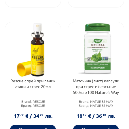
Rescue спрей при паник
Маточина (лист) капсули
атаки и стрес 20мл
при стрес и безсъние
500мг х100 Nature's Way
Brand:
RESCUE
Brand:
NATURES WAY
Бранд:
RESCUE
Бранд:
NATURES WAY
Категория:
Стрес и
Форма на продукта:
капсули
напрежение
17
79
€
/
34
79
лв.
18
50
€
/
36
18
лв.