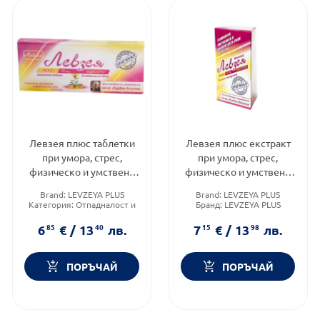
Левзея плюс таблетки
Левзея плюс екстракт
при умора, стрес,
при умора, стрес,
физическо и умствено
физическо и умствено
напрежение х30
напрежение 10мл
Brand:
LEVZEYA PLUS
Brand:
LEVZEYA PLUS
Категория:
Отпадналост и
Бранд:
LEVZEYA PLUS
умора
Категория:
Отпадналост и
Приложение:
орално
умора
6
85
€
/
13
40
лв.
7
15
€
/
13
98
лв.
ПОРЪЧАЙ
ПОРЪЧАЙ