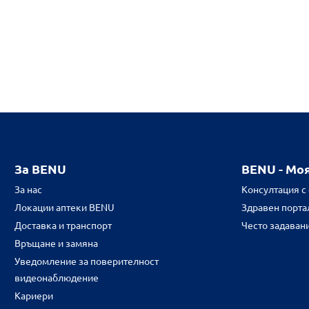
За BENU
BENU - Мо
За нас
Консултация с
Локации аптеки BENU
Здравен портал
Доставка и транспорт
Често задаван
Връщане и замяна
Уведомление за поверителност
видеонаблюдение
Кариери