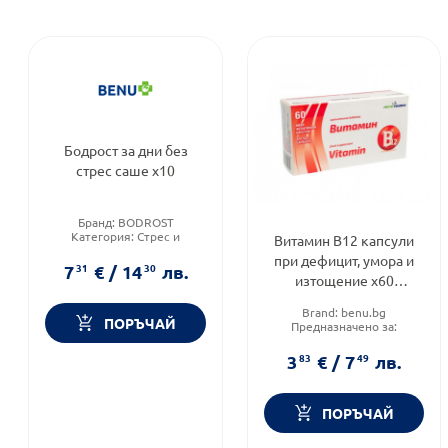
Бодрост за дни без
стрес саше х10
Бранд:
BODROST
Категория:
Стрес и
Витамин В12 капсули
напрежение
при дефицит, умора и
Brand:
BODROST
7
31
€
/
14
30
лв.
изтощение х60
Phytopharma
Brand:
benu.bg
ПОРЪЧАЙ
Предназначено за:
възрастни
Приложение:
орално
3
83
€
/
7
49
лв.
ПОРЪЧАЙ