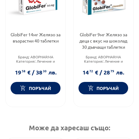
GlobiFer 14мг Желязо за
GlobiFer 9мг Желязо за
възрастни 40 таблетки
деца с вкус на шоколад
30 дъвчащи таблетки
Бранд:
ABOPHARMA
Бранд:
ABOPHARMA
Категория:
Лечение и
Категория:
Лечение и
здраве
здраве
Форма на продукта:
Форма на продукта:
19
58
€
/
38
30
лв.
14
72
€
/
28
79
лв.
таблетки
дъвчащи таблетки
ПОРЪЧАЙ
ПОРЪЧАЙ
Може да харесаш също: