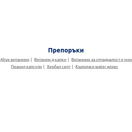
Препоръки
Alive витамини
Витамин д капки
Витамини за отпадналост и умо
Пеанил капсули
Хербал септ
Кърпички water wipes