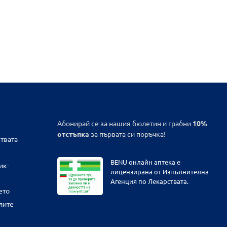
Абонирай се за нашия бюлетин и грабни
10%
отстъпка
за първата си поръчка!
твата
BENU онлайн аптека е
ик-
лицензирана от Изпълнителна
Агенция по Лекарствата.
ето
лите