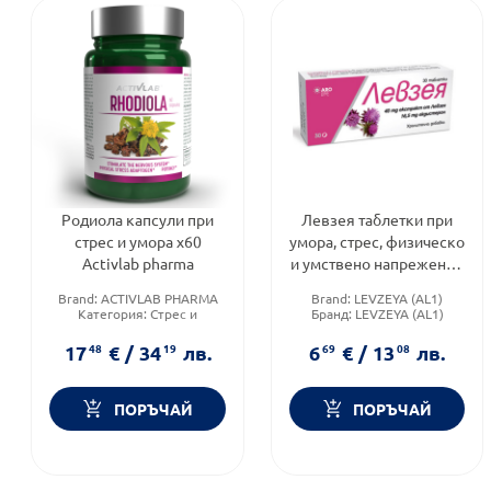
Родиола капсули при
Левзея таблетки при
стрес и умора х60
умора, стрес, физическо
Activlab pharma
и умствено напрежение
х30 Arolife
Brand:
ACTIVLAB PHARMA
Brand:
LEVZEYA (AL1)
Категория:
Стрес и
Бранд:
LEVZEYA (AL1)
напрежение
Категория:
Отпадналост и
Форма на продукта:
капсули
умора
17
48
€
/
34
19
лв.
6
69
€
/
13
08
лв.
ПОРЪЧАЙ
ПОРЪЧАЙ