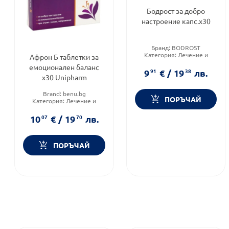
Бодрост за добро
настроение капс.х30
Бранд:
BODROST
Категория:
Лечение и
Афрон Б таблетки за
здраве
емоционален баланс
Форма на продукта:
капсули
9
91
€
/
19
38
лв.
х30 Unipharm
Brand:
benu.bg
ПОРЪЧАЙ
Категория:
Лечение и
здраве
Форма на продукта:
10
07
€
/
19
70
лв.
таблетки
ПОРЪЧАЙ