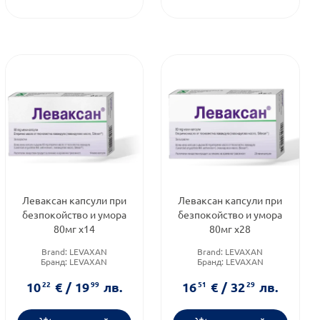
Леваксан капсули при
Леваксан капсули при
безпокойство и умора
безпокойство и умора
80мг х14
80мг х28
Brand:
LEVAXAN
Brand:
LEVAXAN
Бранд:
LEVAXAN
Бранд:
LEVAXAN
Категория:
Стрес и
Категория:
Стрес и
напрежение
напрежение
10
22
€
/
19
99
лв.
16
51
€
/
32
29
лв.