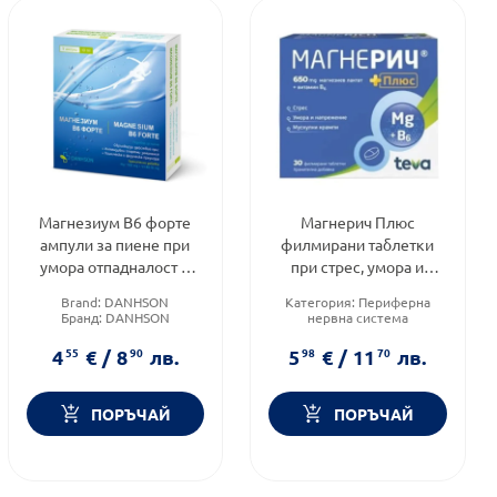
Магнезиум В6 форте
Магнерич Плюс
ампули за пиене при
филмирани таблетки
умора отпадналост и
при стрес, умора и
стрес 10мл х5 Danhson
крампи х30 Teva
Brand:
DANHSON
Категория:
Периферна
Бранд:
DANHSON
нервна система
Форма на продукта:
ампули
Приложение:
орално
Форма на продукта:
4
55
€
/
8
90
лв.
5
98
€
/
11
70
лв.
таблетки
ПОРЪЧАЙ
ПОРЪЧАЙ