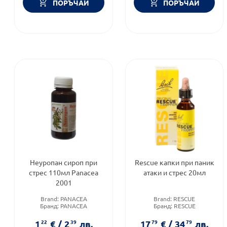
ПОРЪЧАЙ
ПОРЪЧАЙ
Неуропан сироп при
Rescue капки при паник
стрес 110мл Panacea
атаки и стрес 20мл
2001
Brand:
PANACEA
Brand:
RESCUE
Бранд:
PANACEA
Бранд:
RESCUE
Форма на продукта:
сироп
Форма на продукта:
капки
1
22
€
/
2
39
лв.
17
79
€
/
34
79
лв.