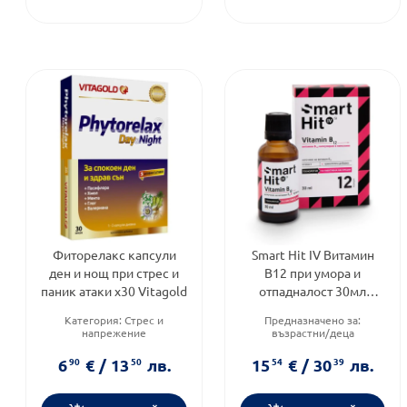
Фиторелакс капсули
Smart Hit IV Витамин
ден и нощ при стрес и
B12 при умора и
паник атаки х30 Vitagold
отпадналост 30мл
2506030
Категория:
Стрес и
Предназначено за:
напрежение
възрастни/деца
Приложение:
орално
Приложение:
орално
Форма на продукта:
капсули
Форма на продукта:
капки
6
90
€
/
13
50
лв.
15
54
€
/
30
39
лв.