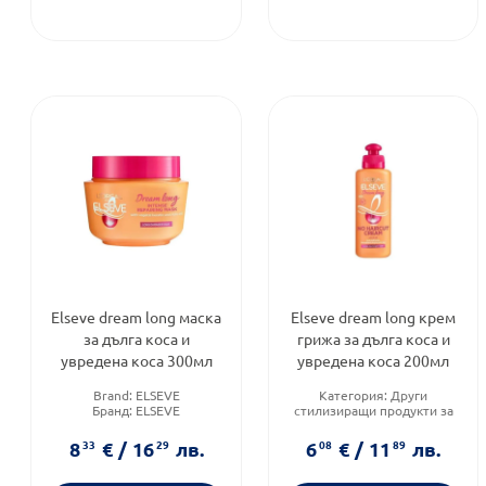
Elseve dream long маска
Elseve dream long крем
за дълга коса и
грижа за дълга коса и
увредена коса 300мл
увредена коса 200мл
Brand:
ELSEVE
Категория:
Други
Бранд:
ELSEVE
стилизиращи продукти за
Тип коса:
Суха и увредена
коса
коса
Продуктова линия:
DREAM
8
33
€
/
16
29
лв.
6
08
€
/
11
89
лв.
LONG
Тип козметика:
Масова
козметика