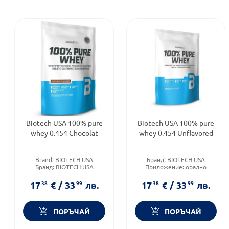
Biotech USA 100% pure
Biotech USA 100% pure
whey 0.454 Chocolat
whey 0.454 Unflavored
Brand:
BIOTECH USA
Бранд:
BIOTECH USA
Бранд:
BIOTECH USA
Приложение:
орално
Форма на продукта:
прах
Форма на продукта:
прах
17
38
€
/
33
99
лв.
17
38
€
/
33
99
лв.
ПОРЪЧАЙ
ПОРЪЧАЙ