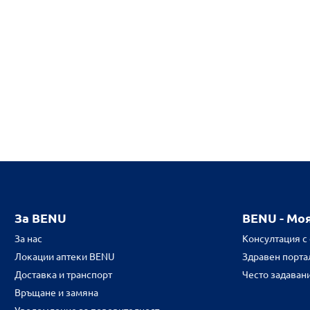
За BENU
BENU - Мо
За нас
Консултация с
Локации аптеки BENU
Здравен портал
Доставка и транспорт
Често задаван
Връщане и замяна