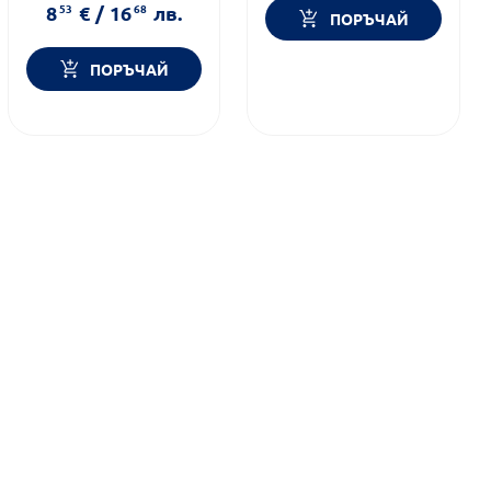
Форма на продукта:
прах
8
53
€
/
16
68
лв.
ПОРЪЧАЙ
ПОРЪЧАЙ