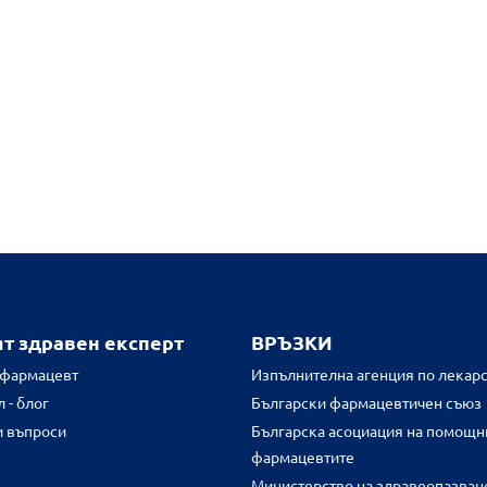
ят здравен експерт
ВРЪЗКИ
 фармацевт
Изпълнителна агенция по лекарс
 - блог
Български фармацевтичен съюз
и въпроси
Българска асоциация на помощн
фармацевтите
Министерство на здравеопазван