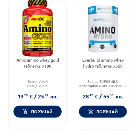
Amix amino whey gold
Everbuild amino whey
таблетки х180
hydro таблетки х300
Brand:
AMIX
Бранд:
EVERBUILD
Бранд:
AMIX
Категория:
Аминокиселини
Категория:
Аминокиселини
Приложение:
орално
13
29
€
/
25
99
лв.
28
12
€
/
55
00
лв.
ПОРЪЧАЙ
ПОРЪЧАЙ