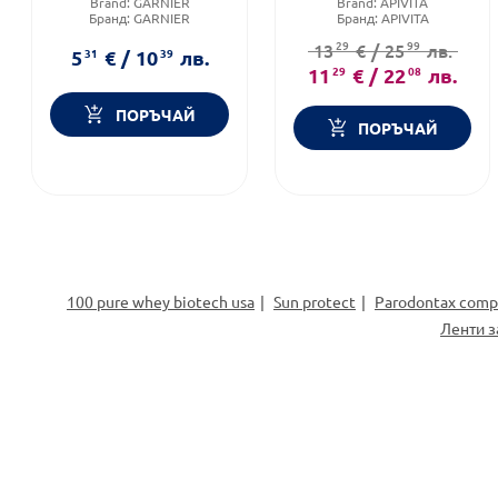
Brand:
GARNIER
Brand:
APIVITA
Бранд:
GARNIER
Бранд:
APIVITA
Форма на продукта:
спрей
Категория:
Балсами за коса
29
99
13
€
/
25
лв.
5
31
€
/
10
39
лв.
11
29
€
/
22
08
лв.
ПОРЪЧАЙ
ПОРЪЧАЙ
100 pure whey biotech usa
Sun protect
Parodontax compl
Ленти з