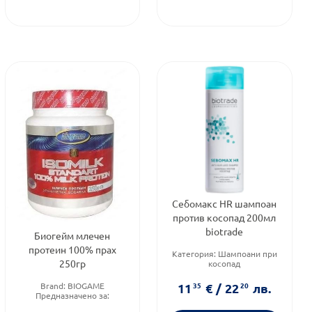
Себомакс HR шампоан
против косопад 200мл
biotrade
Биогейм млечен
протеин 100% прах
Категория:
Шампоани при
250гр
косопад
Продуктова линия:
SEBOMAX
Brand:
BIOGAME
11
35
€
/
22
20
лв.
Тип коса:
Косопад
Предназначено за:
възрастни