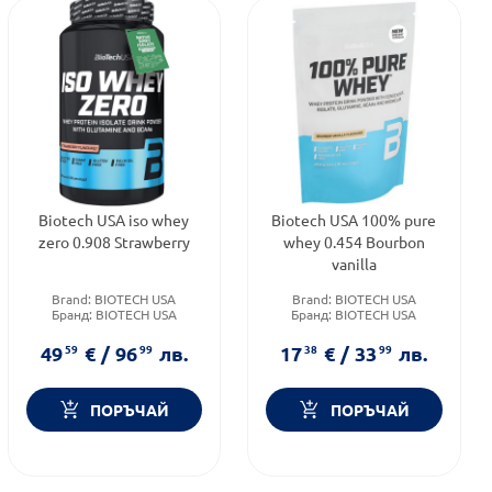
Biotech USA iso whey
Biotech USA 100% pure
zero 0.908 Strawberry
whey 0.454 Bourbon
vanilla
Brand:
BIOTECH USA
Brand:
BIOTECH USA
Бранд:
BIOTECH USA
Бранд:
BIOTECH USA
Предназначено за:
Предназначено за:
възрастни
възрастни
49
59
€
/
96
99
лв.
17
38
€
/
33
99
лв.
ПОРЪЧАЙ
ПОРЪЧАЙ