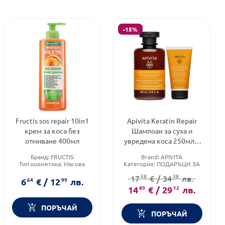
-15%
Fructis sos repair 10in1
Apivita Keratin Repair
крем за коса без
Шампоан за суха и
отмиване 400мл
увредена коса 250мл +
Балсам за увредена
Бранд:
FRUCTIS
Brand:
APIVITA
коса 150мл
Тип козметика:
Масова
Категория:
ПОДАРЪЦИ ЗА
козметика
8-МИ МАРТ
58
38
17
€
/
34
лв.
Форма на продукта:
крем
Тип коса:
Суха и изтощена
6
64
€
/
12
99
лв.
коса
14
89
€
/
29
12
лв.
ПОРЪЧАЙ
ПОРЪЧАЙ