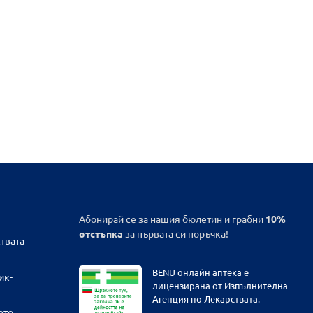
Абонирай се за нашия бюлетин и грабни
10%
отстъпка
за първата си поръчка!
твата
BENU онлайн аптека е
ик-
лицензирана от Изпълнителна
Агенция по Лекарствата.
ето