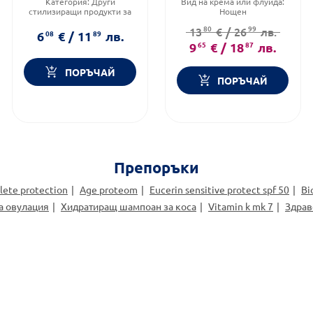
Категория:
Други
Вид на крема или флуида:
стилизиращи продукти за
Нощен
коса
Тип козметика:
Масова
80
99
13
€
/
26
лв.
Продуктова линия:
DREAM
козметика
6
08
€
/
11
89
лв.
LONG
Функционалност:
Антиейдж
9
65
€
/
18
87
лв.
Форма на продукта:
серум
ПОРЪЧАЙ
ПОРЪЧАЙ
Препоръки
ete protection
Age proteom
Eucerin sensitive protect spf 50
Bi
а овулация
Хидратиращ шампоан за коса
Vitamin k mk 7
Здрав