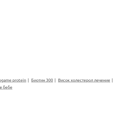
ogame protein
Биотин 300
Висок холестерол лечение
е бебе