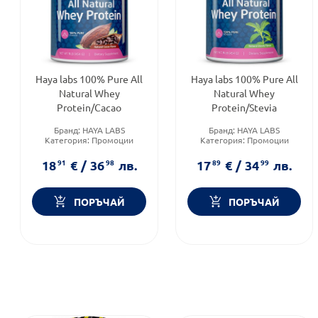
Haya labs 100% Pure All
Haya labs 100% Pure All
Natural Whey
Natural Whey
Protein/Cacao
Protein/Stevia
Бранд:
HAYA LABS
Бранд:
HAYA LABS
Категория:
Промоции
Категория:
Промоции
Форма на продукта:
прах
Форма на продукта:
прах
18
91
€
/
36
98
лв.
17
89
€
/
34
99
лв.
ПОРЪЧАЙ
ПОРЪЧАЙ