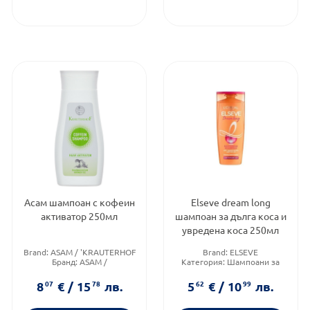
Асам шампоан с кофеин
Elseve dream long
активатор 250мл
шампоан за дълга коса и
увредена коса 250мл
Brand:
ASAM / 'KRAUTERHOF
Brand:
ELSEVE
Бранд:
ASAM /
Категория:
Шампоани за
'KRAUTERHOF
коса
Категория:
Шампоани при
Тип коса:
Суха и изтощена
8
07
€
/
15
78
лв.
5
62
€
/
10
99
лв.
косопад
коса