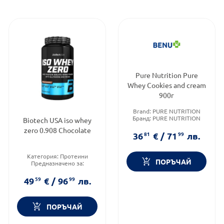
Pure Nutrition Pure
Whey Cookies and cream
900г
Brand:
PURE NUTRITION
Бранд:
PURE NUTRITION
Biotech USA iso whey
Категория:
Протеини
zero 0.908 Chocolate
36
81
€
/
71
99
лв.
Категория:
Протеини
ПОРЪЧАЙ
Предназначено за:
възрастни
Форма на продукта:
прах
49
59
€
/
96
99
лв.
ПОРЪЧАЙ