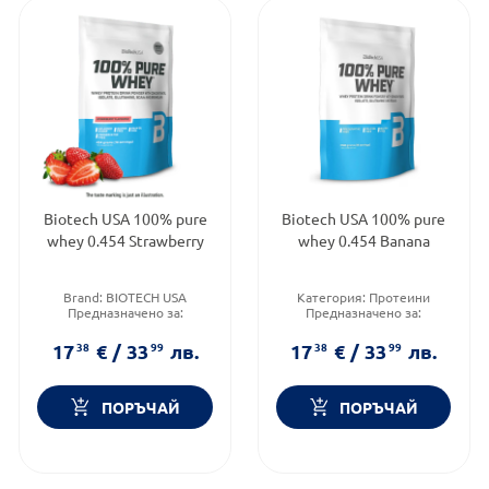
Biotech USA 100% pure
Biotech USA 100% pure
whey 0.454 Strawberry
whey 0.454 Banana
Brand:
BIOTECH USA
Категория:
Протеини
Предназначено за:
Предназначено за:
възрастни
възрастни
Приложение:
орално
Форма на продукта:
прах
17
38
€
/
33
99
лв.
17
38
€
/
33
99
лв.
ПОРЪЧАЙ
ПОРЪЧАЙ