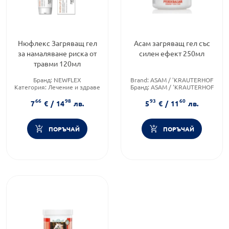
Нюфлекс Загряващ гел
Асам загряващ гел със
за намаляване риска от
силен ефект 250мл
травми 120мл
Бранд:
NEWFLEX
Brand:
ASAM / 'KRAUTERHOF
Категория:
Лечение и здраве
Бранд:
ASAM / 'KRAUTERHOF
Приложение:
дермално
Категория:
Лечение и здраве
66
98
93
60
7
€
/
14
лв.
5
€
/
11
лв.
ПОРЪЧАЙ
ПОРЪЧАЙ