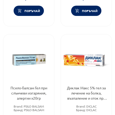
ПОРЪЧАЙ
ПОРЪЧАЙ
Псило-балсам Гел при
Диклак Макс 5% гел за
слънчеви изгаряния,
лечение на болка,
алергии х20гр
възпаление и оток при
ставите и мускулите
Brand:
PSILO BALSAM
Brand:
DICLAC
х50гр
Бранд:
PSILO BALSAM
Бранд:
DICLAC
Форма на продукта:
гел
Форма на продукта:
гел