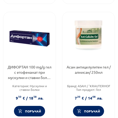
ДИФОРТАН 100 mg/g гел
Асам антицелулитен гел /
с етофенамат при
алмисан/ 250мл
мускулни и ставни болки
50 gГ
Категория:
Мускулни и
Бранд:
ASAM / 'KRAUTERHOF
ставни болки
Тип продукт:
Гел
Форма на продукта:
гел
Форма на продукта:
гел
50
58
20
08
Brand:
benu.bg
9
€
/
18
лв.
7
€
/
14
лв.
ПОРЪЧАЙ
ПОРЪЧАЙ