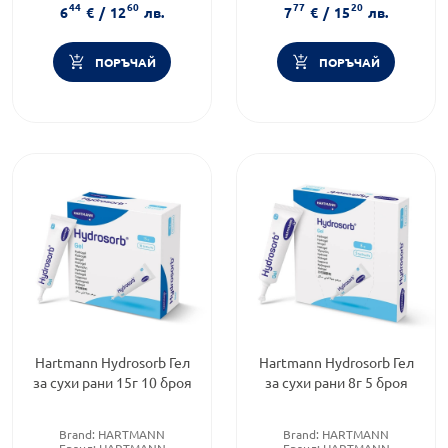
44
60
77
20
6
€
/
12
лв.
7
€
/
15
лв.
ПОРЪЧАЙ
ПОРЪЧАЙ
Hartmann Hydrosorb Гел
Hartmann Hydrosorb Гел
за сухи рани 15г 10 броя
за сухи рани 8г 5 броя
Brand:
HARTMANN
Brand:
HARTMANN
Бранд:
HARTMANN
Бранд:
HARTMANN