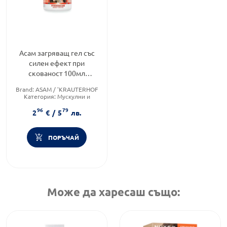
Асам загряващ гел със
силен ефект при
скованост 100мл
Krauterhof
Brand:
ASAM / 'KRAUTERHOF
Категория:
Мускулни и
ставни болки
96
79
Приложение:
дермално
2
€
/
5
лв.
ПОРЪЧАЙ
Може да харесаш също: