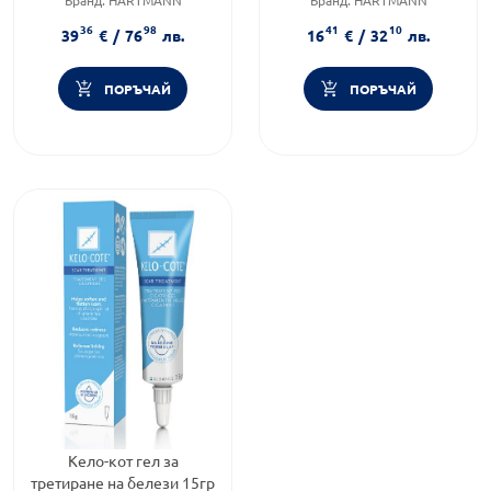
Предназначено за:
възрастни
Приложение:
дермално
36
98
41
10
39
€
/
76
лв.
16
€
/
32
лв.
ПОРЪЧАЙ
ПОРЪЧАЙ
Кело-кот гел за
третиране на белези 15гр