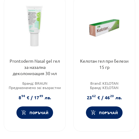
Prontoderm Nasal gel гел
Келотан гел при белези
за назална
15 гр
деколонизация 30 мл
Бранд:
BRAUN
Brand:
KELOTAN
Предназначено за:
възрастни
Бранд:
KELOTAN
Приложение:
назално
Форма на продукта:
гел
94
49
62
20
8
€
/
17
лв.
23
€
/
46
лв.
ПОРЪЧАЙ
ПОРЪЧАЙ