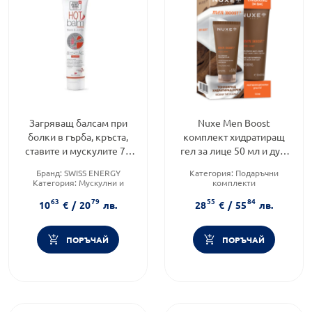
Загряващ балсам при
Nuxe Men Boost
болки в гърба, кръста,
комплект хидратиращ
ставите и мускулите 75
гел за лице 50 мл и душ
мл Swiss Energy
гел 100 мл
Бранд:
SWISS ENERGY
Категория:
Подаръчни
Категория:
Мускулни и
комплекти
ставни болки
Brand:
benu.bg
63
79
55
84
Форма на продукта:
балсам
10
€
/
20
лв.
28
€
/
55
лв.
ПОРЪЧАЙ
ПОРЪЧАЙ