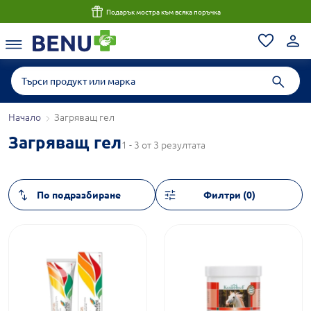
Подарък мостра към всяка поръчка
Начало
Загряващ гел
Загряващ гел
1 - 3 от 3 резултата
Филтри (0)