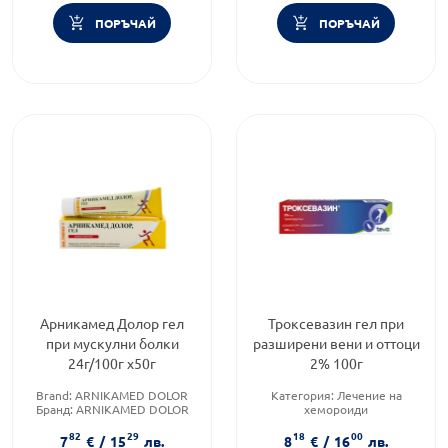
ПОРЪЧАЙ
ПОРЪЧАЙ
Арникамед Долор гел
Троксевазин гел при
при мускулни болки
разширени вени и оттоци
24г/100г х50г
2% 100г
Brand:
ARNIKAMED DOLOR
Категория:
Лечение на
Бранд:
ARNIKAMED DOLOR
хемороиди
Форма на продукта:
гел
Предназначено за:
възрастни
82
29
18
00
Форма на продукта:
гел
7
€
/
15
лв.
8
€
/
16
лв.