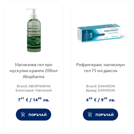
Магнезиев гел при
Рефригеранс магнезиум
мускулни крампи 200мл
гел 75 мл дансон
Abopharma
Brand:
ABOPHARMA
Brand:
DANHSON
Категория:
Магнезий
Бранд:
DANHSON
Форма на продукта:
гел
Категория:
Мускулни и
61
88
60
00
ставни болки
7
€
/
14
лв.
4
€
/
9
лв.
ПОРЪЧАЙ
ПОРЪЧАЙ