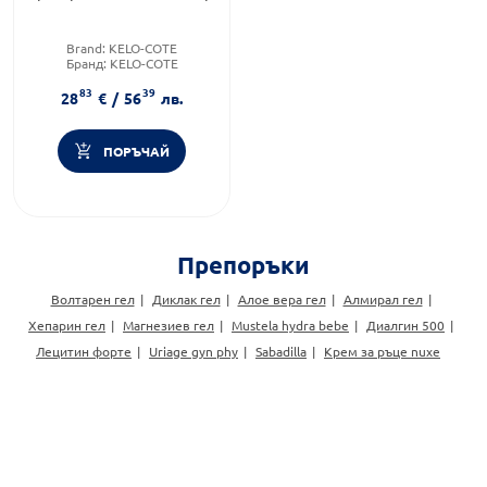
Brand:
KELO-COTE
Бранд:
KELO-COTE
Форма на продукта:
гел
83
39
28
€
/
56
лв.
ПОРЪЧАЙ
Препоръки
Волтарен гел
Диклак гел
Алое вера гел
Алмирал гел
Хепарин гел
Магнезиев гел
Mustela hydra bebe
Диалгин 500
Лецитин форте
Uriage gyn phy
Sabadilla
Крем за ръце nuxe