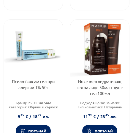
Псило-балсам гел при
Nuxe men хидратиращ
алергии 1% 50г
гел за лице 50мл + душ-
гел 100мл
Бранд:
PSILO BALSAM
Подходящо за:
За мъже
Категория:
Обриви и сърбеж
Тип козметика:
Натурална
Форма на продукта:
гел
козметика
35
29
99
45
Форма на продукта:
гел
9
€
/
18
лв.
11
€
/
23
лв.
ПОРЪЧАЙ
ПОРЪЧАЙ