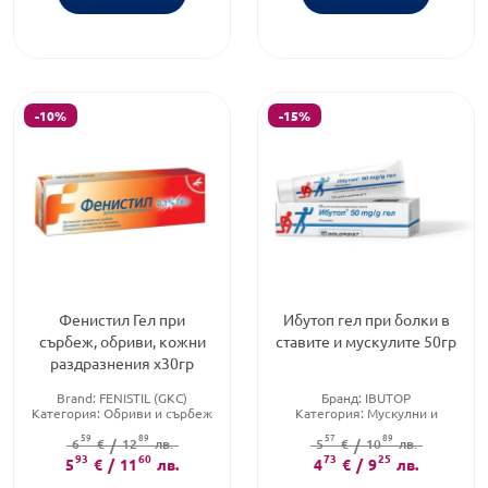
-10%
-15%
Фенистил Гел при
Ибутоп гел при болки в
сърбеж, обриви, кожни
ставите и мускулите 50гр
раздразнения х30гр
Brand:
FENISTIL (GKC)
Бранд:
IBUTOP
Категория:
Обриви и сърбеж
Категория:
Мускулни и
Форма на продукта:
гел
ставни болки
59
89
57
89
6
€
/
12
лв.
Форма на продукта:
5
€
/
10
лв.
гел
93
60
73
25
5
€
/
11
лв.
4
€
/
9
лв.