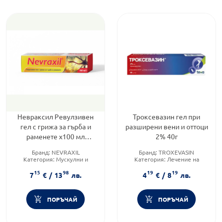
Невраксил Ревулзивен
Троксевазин гел при
гел с грижа за гърба и
разширени вени и оттоци
раменете x100 мл
2% 40г
Naturprodukt
Бранд:
NEVRAXIL
Бранд:
TROXEVASIN
Категория:
Мускулни и
Категория:
Лечение на
ставни болки
хемороиди
15
98
19
19
Предназначено за:
възрастни
Приложение:
дермално
7
€
/
13
лв.
4
€
/
8
лв.
ПОРЪЧАЙ
ПОРЪЧАЙ