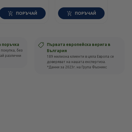
ПОРЪЧАЙ
ПОРЪЧАЙ
а поръчка
Първата европейска верига в
 покупка, без
България
вай различни
189 милиона клиенти в цяла Европа се
доверяват на нашата експертиза.
*Данни за 2023г. на Група Фьоникс