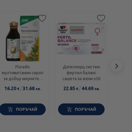
Сл
Floradix
Допелхерц систем
мултивитамин сироп
фертил баланс
мулт
еле
за добър имунитет
сашета за жени х30
капс
250мл
16.20
/
31.68
22.85
/
44.69
5.6
€
лв.
€
лв.
ПОРЪЧАЙ
ПОРЪЧАЙ