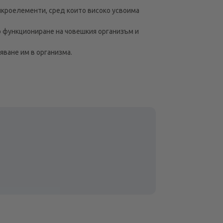
икроелементи, сред които високо усвоима
о функциониране на човешкия организъм и
яване им в организма.