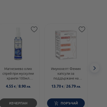
Сл
Магнезиево олио
Имунохелт Фемин
Линоп
спрей при мускулни
капсули за
прос
еле
крампи 100мл
поддържане на
х6
Abopharma
нормална вагинална
4.55
/
8.90
13.70
/
26.79
18.2
€
лв.
€
лв.
флора х30 Abopharma
ИЗЧЕРПАН
ПОРЪЧАЙ