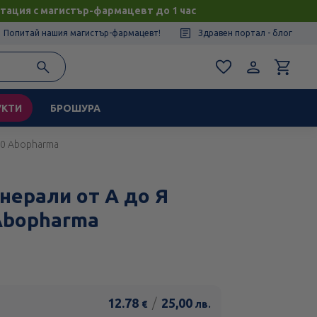
тация с магистър-фармацевт до 1 час
Попитай нашия магистър-фармацевт!
Здравен портал - блог
УКТИ
БРОШУРА
60 Abopharma
нерали от А до Я
Abopharma
12.78
/
25,00
€
лв.