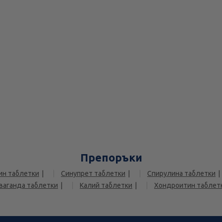
Препоръки
ин таблетки
Синупрет таблетки
Спирулина таблетки
ваганда таблетки
Калий таблетки
Хондроитин таблет