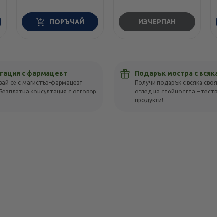
ПОРЪЧАЙ
ИЗЧЕРПАН
тация с фармацевт
Подарък мостра с всяк
вай се с магистър-фармацевт
Получи подарък с всяка своя
Безплатна консултация с отговор
оглед на стойността – тест
!
продукти!