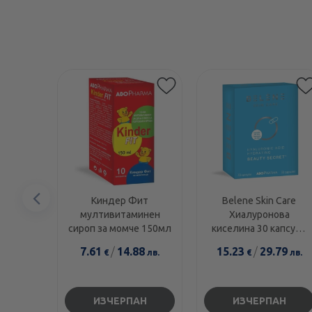
Предишен
Киндер Фит
Belene Skin Care
мултивитаминен
Хиалуронова
елемент
сироп за момче 150мл
киселина 30 капсули
Abopharma
7.61
/
14.88
15.23
/
29.79
€
лв.
€
лв.
ИЗЧЕРПАН
ИЗЧЕРПАН