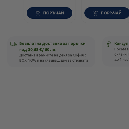
ПОРЪЧАЙ
ПОРЪЧАЙ
Безплатна доставка за поръчки
Консул
над 30,68 Є/ 60 лв.
Посъвет
онлайн! 
Доставка в рамките на деня за София с
до 1 час
BOX NOW и на следващ ден за страната