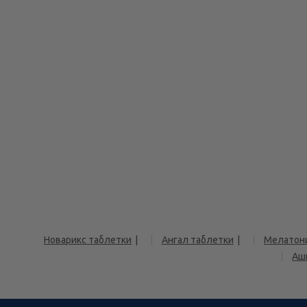
Новарикс таблетки
Ангал таблетки
Мелатон
Аш