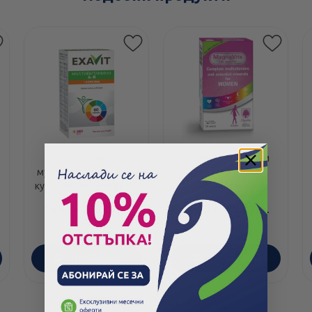
Ексавит
Магнавитс за жени
мултивитамини А-Я +
таблетки х 30
куркума таблетки х 60
магналабс
13.49
/
26.38
10.22
/
19.99
€
лв.
€
лв.
ПОРЪЧАЙ
ПОРЪЧАЙ