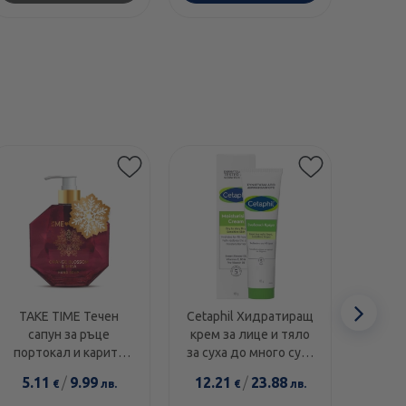
Етикети
Сл
TAKE TIME Течен
Cetaphil Хидратиращ
Swans
сапун за ръце
крем за лице и тяло
1000I
еле
портокал и карите
за суха до много суха
диамант 300мл
и чувствителна кожа
5.11
/
9.99
12.21
/
23.88
14.0
€
лв.
€
лв.
100г