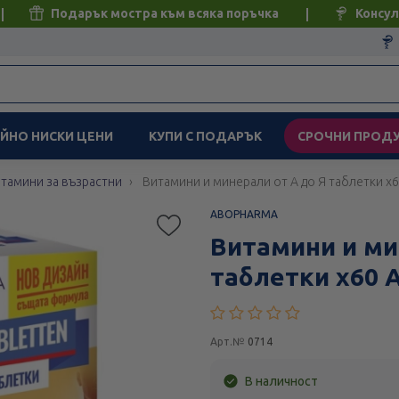
Подарък мостра към всяка поръчка
Консул
ЙНО НИСКИ ЦЕНИ
КУПИ С ПОДАРЪК
СРОЧНИ ПРОД
тамини за възрастни
Витамини и минерали от А до Я таблетки х
ABOPHARMA
Витамини и ми
таблетки х60 
Арт.№
0714
В наличност