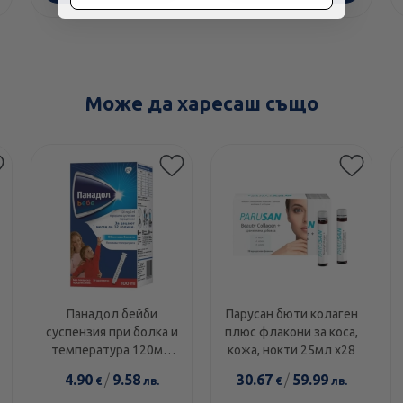
Може да харесаш също
Панадол бейби
Парусан бюти колаген
суспензия при болка и
плюс флакони за коса,
температура 120мг/
кожа, нокти 25мл х28
5мл 100мл
4.90
/
9.58
30.67
/
59.99
€
лв.
€
лв.