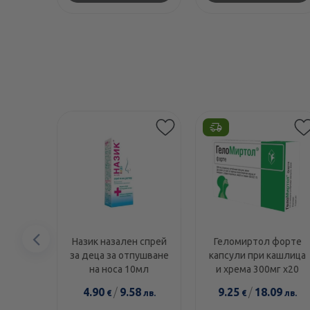
Предишен
Назик назален спрей
Геломиртол форте
за деца за отпушване
капсули при кашлица
елемент
на носа 10мл
и хрема 300мг х20
4.90
/
9.58
9.25
/
18.09
€
лв.
€
лв.