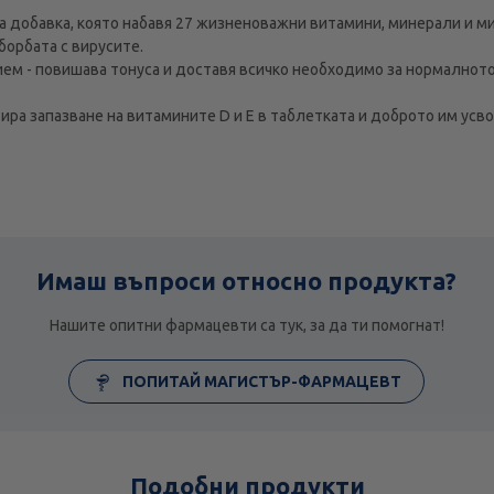
а добавка, която набавя 27 жизненоважни витамини, минерали и м
борбата с вирусите.
ем - повишава тонуса и доставя всичко необходимо за нормалнот
ра запазване на витамините D и E в таблетката и доброто им усво
Имаш въпроси относно продукта?
Нашите опитни фармацевти са тук, за да ти помогнат!
ПОПИТАЙ МАГИСТЪР-ФАРМАЦЕВТ
Подобни продукти