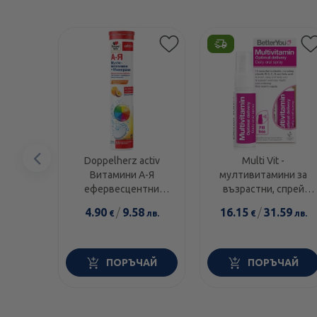
Предишен
Doppelherz activ
Multi Vit -
Витамини А-Я
мултивитамини за
елемент
ефервесцентни
възрастни, спрей
таблетки х15
25мл., Better You
4.90
/
9.58
16.15
/
31.59
€
лв.
€
лв.
ПОРЪЧАЙ
ПОРЪЧАЙ