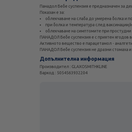
Панадол Бебе суспензия е предназначен за дец
Показан е за:
облекчаване на слаба до умерена болка и п
при болка и температура след ваксинации/
облекчаване на симптомите при простудни 
ПАНАДОЛ Бебе суспензия е с приятен ягодов вк
Активното вещество е парацетамол - аналгети
ПАНАДОЛ Бебе суспензия не дразни стомаха и 
Допълнителна информация
Производител : GLAXOSMITHKLINE
Баркод : 5054563932204