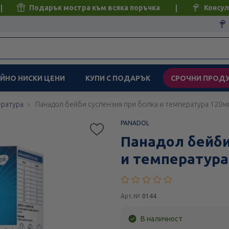
Подарък мостра към всяка поръчка
Консул
ЙНО НИСКИ ЦЕНИ
КУПИ С ПОДАРЪК
СРОЧНИ ПРОД
ература
Панадол бейби суспензия при болка и температура 120м
PANADOL
Панадол бейби
и температура
Арт.№
0144
В наличност