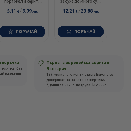
портокал и карите
за суха до много суха
диамант 300мл
и чувствителна кожа
5.11
/
9.99
12.21
/
23.88
14.0
€
лв.
€
лв.
100г
ПОРЪЧАЙ
ПОРЪЧАЙ
а поръчка
Първата европейска верига в
 покупка, без
България
вай различни
189 милиона клиенти в цяла Европа се
доверяват на нашата експертиза.
*Данни за 2023г. на Група Фьоникс