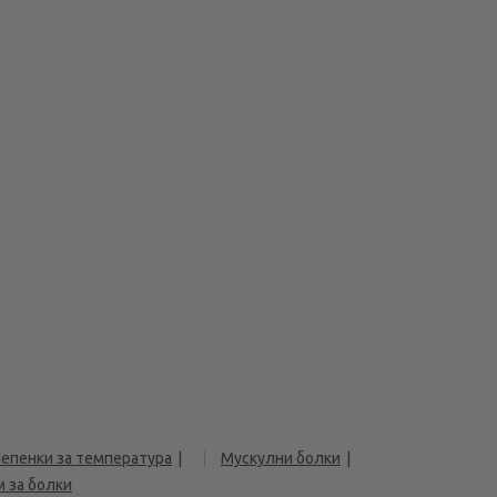
епенки за температура
Мускулни болки
 за болки