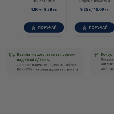
на носа 10мл
и хрема 300мг х20
4.90
/
9.58
9.25
/
18.09
€
лв.
€
лв.
ПОРЪЧАЙ
ПОРЪЧАЙ
Безплатна доставка за поръчки
Консул
над 30,68 Є/ 60 лв.
Посъвет
онлайн! 
Доставка в рамките на деня за София с
до 1 час
BOX NOW и на следващ ден за страната