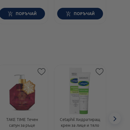
ПОРЪЧАЙ
ПОРЪЧАЙ
Етикети
Сл
TAKE TIME Течен
Cetaphil Хидратиращ
Swans
сапун за ръце
крем за лице и тяло
1000I
еле