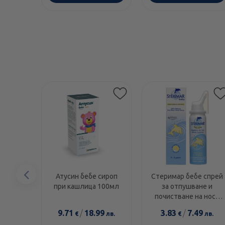
Предишен
Атусин бебе сироп
Стеримар бебе спрей
при кашлица 100мл
за отпушване и
елемент
почистване на носа
50мл
9.71
/
18.99
3.83
/
7.49
€
лв.
€
лв.