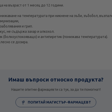
а на възраст от 1 месец до 12 години.
онижаване на температурата при никнене на зъби, зъбобол, възпале
имунизации,
заболявания и грип.
ус, не съдържа захар и алкохол.
к (болкоуспокояващо) и антипиретик (понижава температурата).
лесно се дозира.
Имаш въпроси относно продукта?
Нашите опитни фармацевти са тук, за да ти помогнат!
ПОПИТАЙ МАГИСТЪР-ФАРМАЦЕВТ