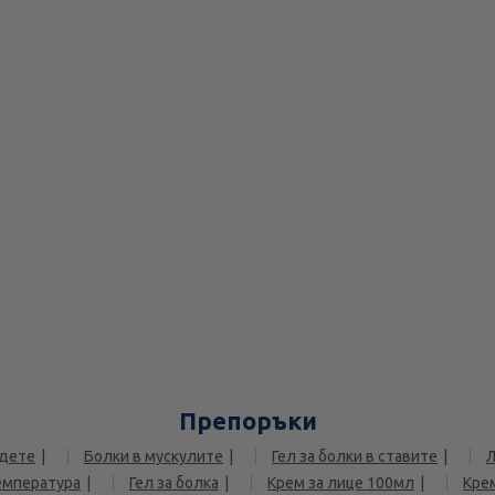
Препоръки
 дете
Болки в мускулите
Гел за болки в ставите
Л
емпература
Гел за болка
Крем за лице 100мл
Крем