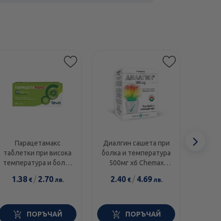
Сл
Парацетамакс
Диалгин сашета при
Нур
таблетки при висока
болка и температура
таблет
еле
температура и болки
500мг х6 Chemax
темпе
500мг х20
Pharma
1.38
/
2.70
2.40
/
4.69
8.2
€
лв.
€
лв.
ПОРЪЧАЙ
ПОРЪЧАЙ