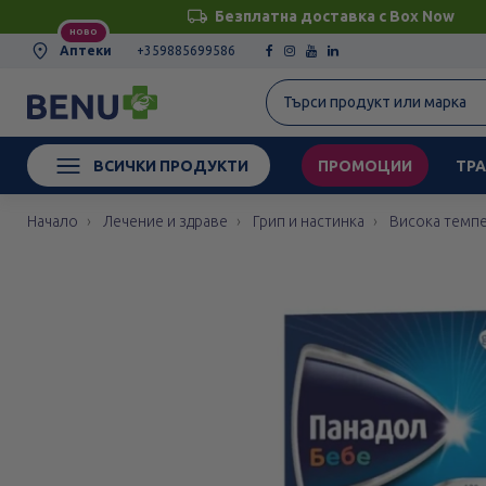
Безплатна доставка с Box Now
НОВО
Аптеки
+359885699586
ВСИЧКИ ПРОДУКТИ
ПРОМОЦИИ
ТРА
Начало
Лечение и здраве
Грип и настинка
Висока темп