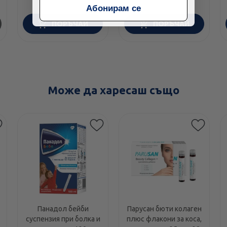
Абонирам се
ПОРЪЧАЙ
ПОРЪЧАЙ
Може да харесаш също
Панадол бейби
Парусан бюти колаген
суспензия при болка и
плюс флакони за коса,