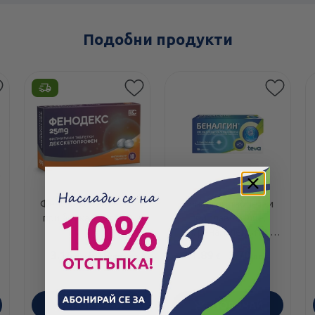
Подобни продукти
Фенодекс таблетки
Беналгин таблетки
при болка 25мг х10
при главоболие,
мигрена, плексити и
неврити 500мг х10
3.16
/
6.18
1.89
/
3.70
€
лв.
€
лв.
ПОРЪЧАЙ
ПОРЪЧАЙ