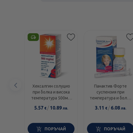
Предишен
Хексалгин солуцио
Панактив Форте
при болка и висока
суспензия при
елемент
температура 500мг/
температура и болка
мл 20мл
200 мг/ 5мл 40мл
5.57
/
10.89
3.11
/
6.08
€
лв.
€
лв.
ПОРЪЧАЙ
ПОРЪЧАЙ