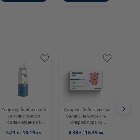
Сл
Тонимер бейби спрей
Адирекс бебе саше за
Линек
за почистване и
баланс на чревната
Проби
еле
овлажняване на
микрофлора х6
и де
носната кухина 100мл
Neopharm
5.21
/
10.19
8.38
/
16.39
12.4
€
лв.
€
лв.