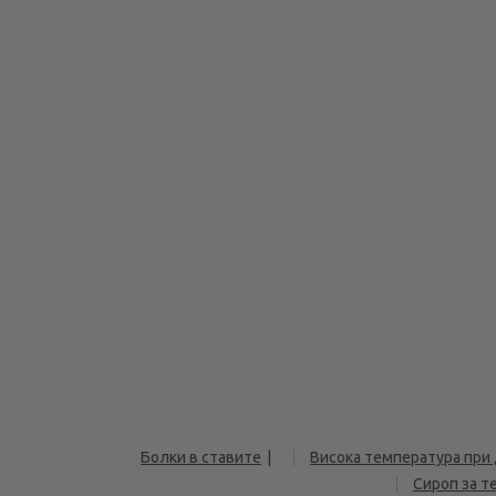
Болки в ставите
Висока температура при
Сироп за т