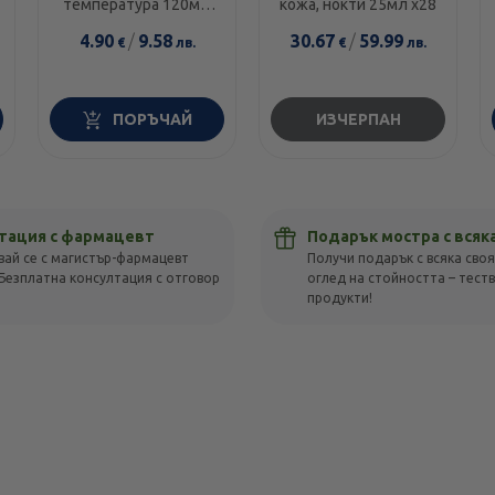
температура 120мг/
кожа, нокти 25мл х28
5мл 100мл
4.90
/
9.58
30.67
/
59.99
€
лв.
€
лв.
ПОРЪЧАЙ
ИЗЧЕРПАН
тация с фармацевт
Подарък мостра с всяк
вай се с магистър-фармацевт
Получи подарък с всяка своя
Безплатна консултация с отговор
оглед на стойността – тест
!
продукти!