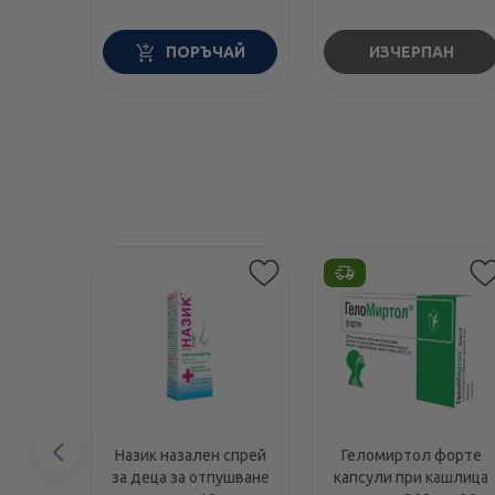
ПОРЪЧАЙ
ИЗЧЕРПАН
Предишен
Назик назален спрей
Геломиртол форте
за деца за отпушване
капсули при кашлица
елемент