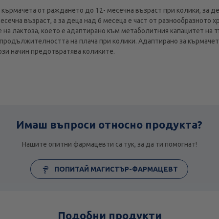
ърмачета от раждането до 12- месечна възраст при колики, за дец
сечна възраст, а за деца над 6 месеца е част от разнообразното 
 на лактоза, което е адаптирано към метаболитния капацитет на
и продължителността на плача при колики. Адаптирано за кърмачет
този начин предотвратява коликите.
Имаш въпроси относно продукта?
Нашите опитни фармацевти са тук, за да ти помогнат!
ПОПИТАЙ МАГИСТЪР-ФАРМАЦЕВТ
Подобни продукти