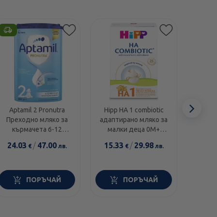
Сл
Aptamil 2 Pronutra
Hipp НА 1 combiotic
Apta
Преходно мляко за
адаптирано мляко за
Мляко
еле
кърмачета 6-12
малки деца 0М+
0-6
месеца 800г
350гр /2144/
24.03
/
47.00
15.33
/
29.98
24.0
€
лв.
€
лв.
ПОРЪЧАЙ
ПОРЪЧАЙ