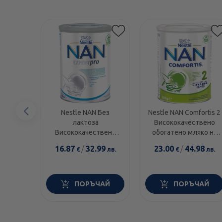
Предишен
Nestle NAN Без
Nestle NAN Comfortis 2
лактоза
Висококачествено
елемент
Висококачествено
обогатено мляко на
обогатено мляко на
прах за кърмачета 6+
16.87
/
32.99
23.00
/
44.98
€
лв.
€
лв.
прах за кърмачета без
месеца 800г
лактоза 400г
ПОРЪЧАЙ
ПОРЪЧАЙ