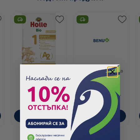
Holle Био храна за
Hipp 1 Bio козе мляко
кърмачета с А2
за кърмачета 0м+
Формула 1 без
400г /20003/
лактоза 0+ месеца
14.57
/
28.50
17.84
/
34.89
€
лв.
€
лв.
400г
ПОРЪЧАЙ
ПОРЪЧАЙ