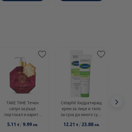
Етикети
Сл
TAKE TIME Течен
Cetaphil Хидратиращ
Swans
сапун за ръце
крем за лице и тяло
1000I
еле
портокал и карите
за суха до много суха
диамант 300мл
и чувствителна кожа
5.11
/
9.99
12.21
/
23.88
14.0
€
лв.
€
лв.
100г