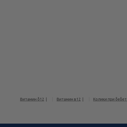
Витамин б12
Витамин в12
Колики при бебет