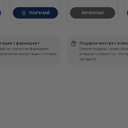
ПОРЪЧАЙ
ИЗЧЕРПАН
тация с фармацевт
Подарък мостра с всяк
вай се с магистър-фармацевт
Получи подарък с всяка своя
Безплатна консултация с отговор
оглед на стойността – тест
!
продукти!