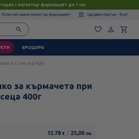
тация с магистър-фармацевт до 1 час
Попитай нашия магистър-фармацевт!
Здравен портал - блог
УКТИ
БРОШУРА
лики 0-12 месеца 400г
яко за кърмачета при
сеца 400г
12.78
/
25,00
€
лв.