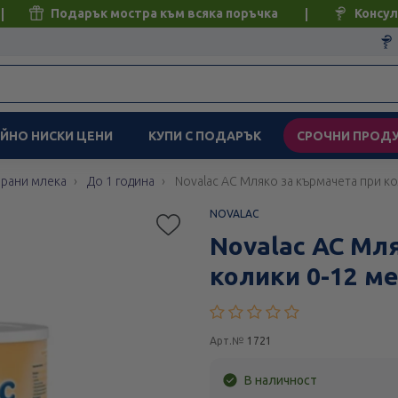
Подарък мостра към всяка поръчка
Консул
ЙНО НИСКИ ЦЕНИ
КУПИ С ПОДАРЪК
СРОЧНИ ПРОД
ирани млека
До 1 година
Novalac AC Мляко за кърмачета при ко
NOVALAC
Novalac AC Мл
колики 0-12 ме
Арт.№
1721
В наличност