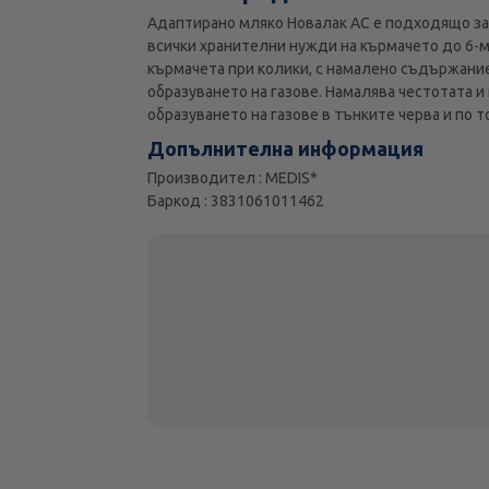
Адаптирано мляко Новалак AC е подходящо за к
всички хранителни нужди на кърмачето до 6-ме
кърмачета при колики, с намалено съдържание
образуването на газове. Намалява честотата 
образуването на газове в тънките черва и по 
Допълнителна информация
Производител : MEDIS*
Баркод : 3831061011462