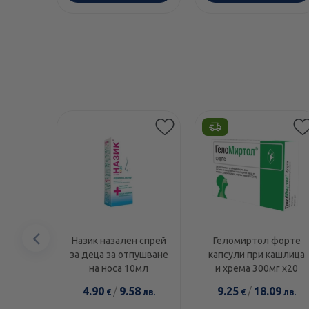
Предишен
Назик назален спрей
Геломиртол форте
за деца за отпушване
капсули при кашлица
елемент
на носа 10мл
и хрема 300мг х20
4.90
/
9.58
9.25
/
18.09
€
лв.
€
лв.