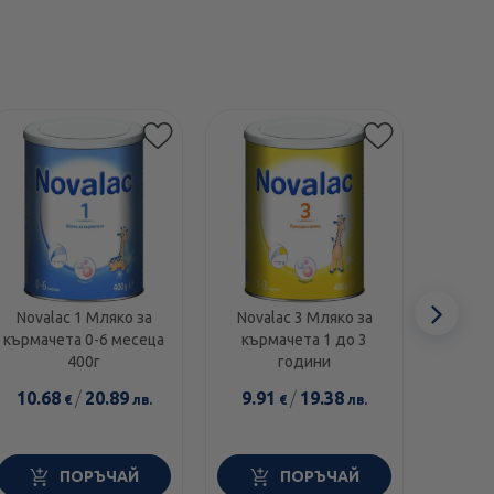
Сл
Novalac 1 Мляко за
Novalac 3 Мляко за
Noval
кърмачета 0-6 месеца
кърмачета 1 до 3
Храна
еле
400г
години
мед
10.68
/
20.89
9.91
/
19.38
16.1
€
лв.
€
лв.
ПОРЪЧАЙ
ПОРЪЧАЙ