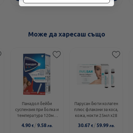
Може да харесаш също
Панадол бейби
Парусан бюти колаген
суспензия при болка и
плюс флакони за коса,
температура 120мг/
кожа, нокти 25мл х28
5мл 100мл
4.90
/
9.58
30.67
/
59.99
€
лв.
€
лв.