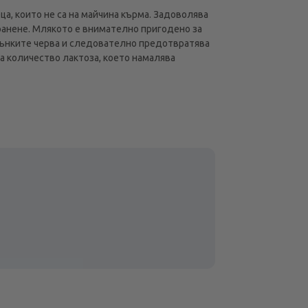
а, които не са на майчина кърма. Задоволява
хранене. Млякото е внимателно пригодено за
 тънките черва и следователно предотвратява
а количество лактоза, което намалява