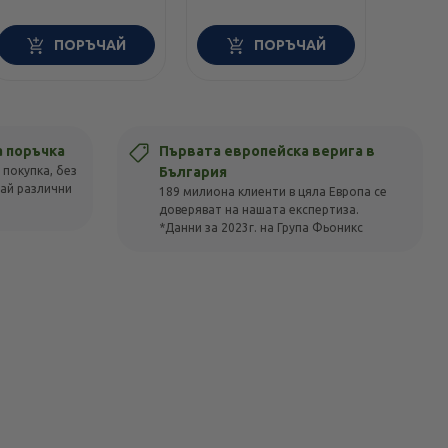
ПОРЪЧАЙ
ПОРЪЧАЙ
а поръчка
Първата европейска верига в
 покупка, без
България
вай различни
189 милиона клиенти в цяла Европа се
доверяват на нашата експертиза.
*Данни за 2023г. на Група Фьоникс