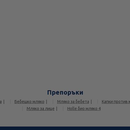
Препоръки
а
Бебешко мляко
Мляко за бебета
Капки против 
Мляко за лице
Holle био мляко 4