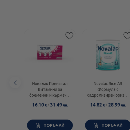
Предишен
Новалак Пренатал
Novalac Rice AR
Витамини за
Формула с
елемент
бременни и кърмачки
хидролизиран оризов
меки капсули х30
протеин за кърмачета
16.10
/
31.49
14.82
/
28.99
€
лв.
€
лв.
и малки деца 400г
ПОРЪЧАЙ
ПОРЪЧАЙ