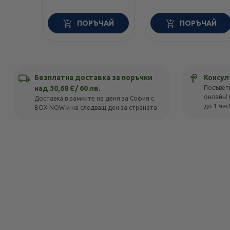
ПОРЪЧАЙ
ПОРЪЧАЙ
Безплатна доставка за поръчки
Консул
над 30,68 Є/ 60 лв.
Посъвет
онлайн! 
Доставка в рамките на деня за София с
до 1 час
BOX NOW и на следващ ден за страната