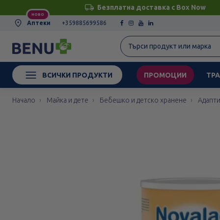
Безплатна доставка с Box Now
НОВО
Аптеки
+359885699586
ВСИЧКИ ПРОДУКТИ
ПРОМОЦИИ
ТРА
Начало
Майка и дете
Бебешко и детско хранене
Адапт