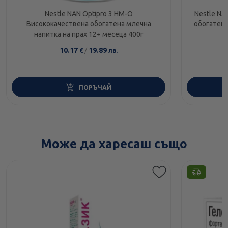
Nestle NAN Optipro 3 HM-O
Nestle NA
Висококачественa обогатенa млечна
обогатено
напитка на прах 12+ месеца 400г
10.17
/
19.89
€
лв.
ПОРЪЧАЙ
Може да харесаш също