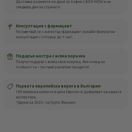
Доставка в рамките на деня за София с BOX NOW и на
следващ ден за страната
Консултация с фармацевт
Посъветвай се с магистър-фармацевт онлайн! Безплатна
консултация с отговор до 1 час!
Подарък мостра с всяка поръчка
Получи подарък с всяка своя покупка, без оглед на
стойността – тествай различни продукти!
Първата европейска верига в България
189 милиона клиенти в цяла Европа се доверяват на нашата
експертиза.
*Данни за 2023г. на Група Фьоникс