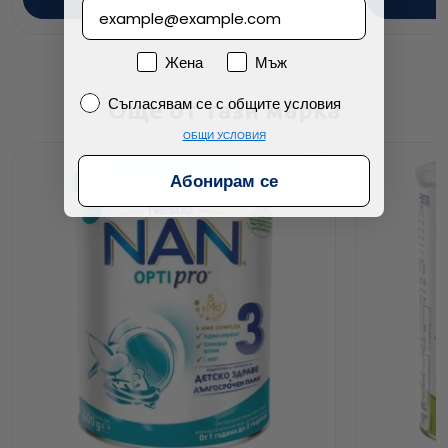
Пол
Жена
Мъж
Съгласявам се с общите условия
Съгласявам се с общите условия
Още от тази марка
ОБЩИ УСЛОВИЯ
Абонирам се