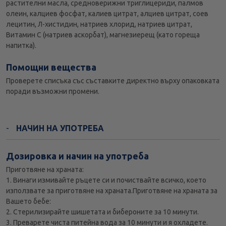
растителни масла, средноверижни триглицериди, палмов
олеин, калциев фосфат, калиев цитрат, алциев цитрат, соев
лецитин, Л-хистидин, натриев хлорид, натриев цитрат,
Витамин С (натриев аскорбат), магнезиерещ (като гореща
напитка).
Помощни вещества
Проверете списъка със съставките директно върху опаковката
поради възможни промени.
НАЧИН НА УПОТРЕБА
Дозировка и начин на употреба
Приготвяне на храната:
1. Винаги измивайте ръцете си и почиствайте всичко, което
използвате за приготвяне на храната.Приготвяне на храната за
Вашето бебе:
2. Стерилизирайте шишетата и бибероните за 10 минути.
3. Преварете чиста питейна вода за 10 минути и я охладете.