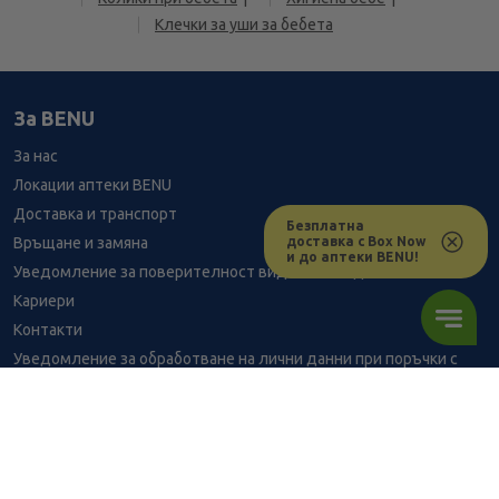
Клечки за уши за бебета
За BENU
За нас
Локации аптеки BENU
Доставка и транспорт
Безплатна
доставка с Box Now
Връщане и замяна
и до аптеки BENU!
Уведомление за поверителност видеонаблюдение
Кариери
Контакти
Уведомление за обработване на лични данни при поръчки с
доставка до аптека
BENU - Моят здравен експерт
Консултация с фармацевт