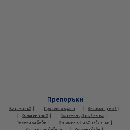
Препоръки
Витамин к2
Протеини храни
Витамин д и к2
Колаген тип 2
Витамин д3 и к2 капки
Пелени за бебе
Витамин д3 и к2 таблетки
Колики при бебета
Хигиена бебе