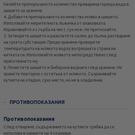
Налейте препоръчаното количество преварена гореща вода в
шишето за хранене.
4. Добавете препоръчаното количество мляко в шишето.
Използвайте мерителната лъжичка от опаковката.
Изравнявайте я с гърба на чист, сух нож. Не притискайте.
5. Затворете шишето и разклатете силно до пълно разтваряне
на сухата субстанция. Преди хранене проверете
температурата на млякото върху вътрешната страна на
китката си. Използвайте млякото непосредствено след
приготвянето му.
6. Почистете шишето и биберона веднага след хранене. Не
хранете повторно с остатъка от млякото. Съхранявайте
кутията на хладно, сухо място, но не в хладилник.
ПРОТИВОПОКАЗАНИЯ
Противопоказания
След отваряне, съдържанието на кутията трябва да се
използва в рамките на 4 седмици.