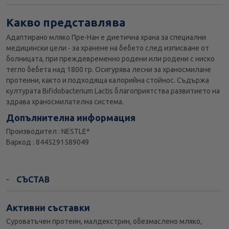
Какво представлява
Адаптирано мляко Пре-Нан е диетична храна за специални
медицински цели - за хранене на бебето след изписване от
болницата, при преждевременно родени или родени с ниско
тегло бебета над 1800 гр. Осигурява лесни за храносмилане
протеини, както и подходяща калорийна стойнос. Съдържа
културата Bifidobacterium Lactis благоприятства развитието на
здрава храносмилателна система.
Допълнителна информация
Производител : NESTLE*
Баркод : 8445291589049
СЪСТАВ
Активни съставки
Суроватъчен протеин, малдекстрин, обезмаслено мляко,