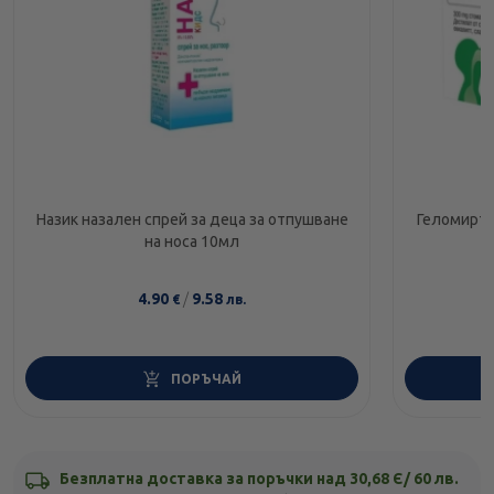
Назик назален спрей за деца за отпушване
Геломирто
на носа 10мл
4.90
/
9.58
€
лв.
ПОРЪЧАЙ
Безплатна доставка за поръчки над 30,68 Є/ 60 лв.