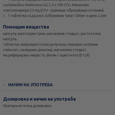
Lactobacillus rhamnosus GG 2.5 x 109 CFU, Мананови
олигозахариди 25 mg (CFU - единици, образуващи колонии)
1 таблетка съдържа: Албуминов танат 500мг и цинк 2,5мг.
Помощни вещества
капсула: малтодекстрин, магнезиев стеарат, растителна
капсула.
таблетка: микрокристална целулоза, повидон, натриев
гликолат, силициев диоксид, магнезиев стеарат,
модифицирано нишесте, филм с оцветител (Е129)
НАЧИН НА УПОТРЕБА
Дозировка и начин на употреба
Препоръчителна дозировка: