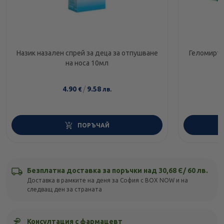
Назик назален спрей за деца за отпушване
Геломирто
на носа 10мл
4.90
/
9.58
€
лв.
ПОРЪЧАЙ
Безплатна доставка за поръчки над 30,68 Є/ 60 лв.
Доставка в рамките на деня за София с BOX NOW и на
следващ ден за страната
Консултация с фармацевт