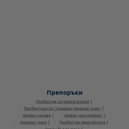
Препоръки
Пробиотик за чревна флора
Пробиотици за стомашно чревния тракт
Чревно здраве
Чревен дискомфорт
Адирекс деца
Пробиотик микрофлора