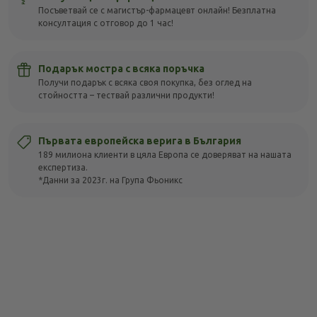
Посъветвай се с магистър-фармацевт онлайн! Безплатна
консултация с отговор до 1 час!
Подарък мостра с всяка поръчка
Получи подарък с всяка своя покупка, без оглед на
стойността – тествай различни продукти!
Първата европейска верига в България
189 милиона клиенти в цяла Европа се доверяват на нашата
експертиза.
*Данни за 2023г. на Група Фьоникс