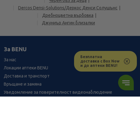
Черен бъз за деца
Dercos Densi-Solutions/Деркос Денси Солушънс
Дребнoцветна върбовка
Джуниър Ангин близалки
За BENU
Безплатна
За нас
доставка с Box Now
и до аптеки BENU!
Локации аптеки BENU
Доставка и транспорт
Връщане и замяна
Уведомление за поверителност видеонаблюдение
Кариери
Контакти
Уведомление за обработване на лични данни при поръчки с
доставка до аптека
8.33
/
16,29
В наличност
€
лв.