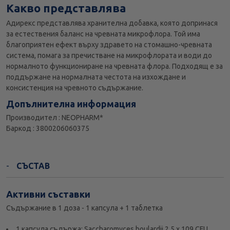
Какво представлява
Адирекс представлява хранителна добавка, която допринася
за естествения баланс на чревната микрофлора. Той има
благоприятен ефект върху здравето на стомашно-чревната
система, помага за пречистване на микрофлората и води до
нормалното функциониране на чревната флора. Подходящ е за
поддържане на нормалната честота на изхождане и
консистенция на чревното съдържание.
Допълнителна информация
Производител : NEOPHARM*
Баркод : 3800206060375
СЪСТАВ
Активни съставки
Съдържание в 1 доза - 1 капсула + 1 таблетка
1 капсула съдържа: Saccharomyces boulardii 2.5 x 109 CFU,