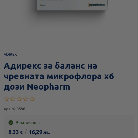
ADIREX
Адирекс за баланс на
чревната микрофлора х6
дози Neopharm
Арт.№
0598
В наличност
8.33
/
16,29
€
лв.