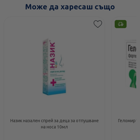
Може да харесаш също
Назик назален спрей за деца за отпушване
Геломирто
на носа 10мл