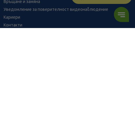
Връщане и замяна
Уведомление за поверителност видеонаблюдение
Кариери
Контакти
Уведомление за обработване на лични данни при поръчки с
доставка до аптека
BENU - Моят здравен експерт
4.65
/
9,09
В наличност
€
лв.
Консултация с фармацевт
Здравен портал - блог
ПОРЪЧАЙ
Често задавани въпроси
ВРЪЗКИ
Изпълнителна агенция по лекарствата
Български фармацевтичен съюз
Българска асоциация на помощник-фармацевтите
Министерство на здравеопазването