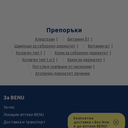
Препоръки
Алергозан
Витамин б1
Шампоан за себореен дерматит
Витамин в1
Колаген тип 1
Крем за себореен дерматит
Колаген тип 1 и 3
Крем за дерматит
Гел след ухапване от насекоми
Атопичен дерматит лечение
За BENU
За нас
Локации аптеки BENU
Безплатна
Доставка и транспорт
доставка с Box Now
и до аптеки BENU!