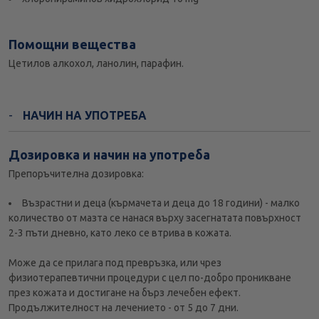
Помощни вещества
Цетилов алкохол, ланолин, парафин.
НАЧИН НА УПОТРЕБА
Дозировка и начин на употреба
Препоръчителна дозировка:
Възрастни и деца (кърмачета и деца до 18 години) - малко
количество от мазта се нанася върху засегнатата повърхност
2-3 пъти дневно, като леко се втрива в кожата.
Може да се прилага под превръзка, или чрез
физиотерапевтични процедури с цел по-добро проникване
през кожата и достигане на бърз лечебен ефект.
Продължителност на лечението - от 5 до 7 дни.