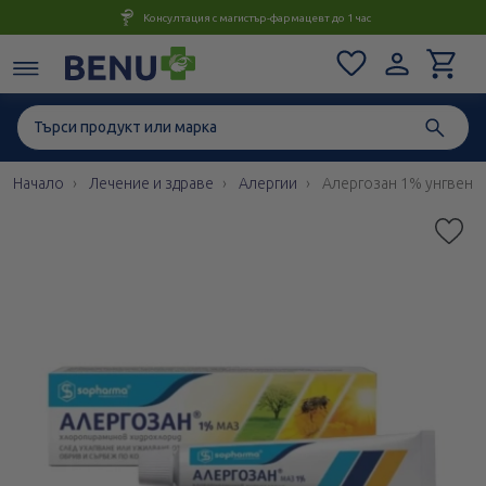
Консултация с магистър-фармацевт до 1 час
Начало
Лечение и здраве
Алергии
Алергозан 1% унгвент 