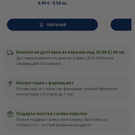
4.90
/
9.58
€
лв.
ПОРЪЧАЙ
Безплатна доставка за поръчки над 30,68 Є/ 60 лв.
Доставка в рамките на деня за София с BOX NOW и на
следващ ден за страната
Консултация с фармацевт
Посъветвай се с магистър-фармацевт онлайн! Безплатна
консултация с отговор до 1 час!
Подарък мостра с всяка поръчка
Получи подарък с всяка своя покупка, без оглед на
стойността – тествай различни продукти!