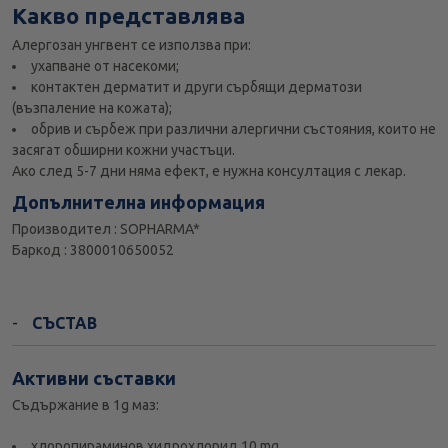
Какво представлява
Алергозан унгвент се използва при:
ухапване от насекоми;
контактен дерматит и други сърбящи дерматози
(възпаление на кожата);
обрив и сърбеж при различни алергични състояния, които не
засягат обширни кожни участъци.
Ако след 5-7 дни няма ефект, е нужна консултация с лекар.
Допълнителна информация
Производител : SOPHARMA*
Баркод : 3800010650052
СЪСТАВ
Активни съставки
Съдържание в 1g маз:
хлоропираминов хидрохлорид 10 mg