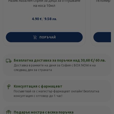
Назик назален спрей за деца за отпушване
Геломирто
на носа 10мл
4.90
/
9.58
€
лв.
ПОРЪЧАЙ
Безплатна доставка за поръчки над 30,68 Є/ 60 лв.
Доставка в рамките на деня за София с BOX NOW и на
следващ ден за страната
Консултация с фармацевт
Посъветвай се с магистър-фармацевт онлайн! Безплатна
консултация с отговор до 1 час!
Подарък мостра с всяка поръчка