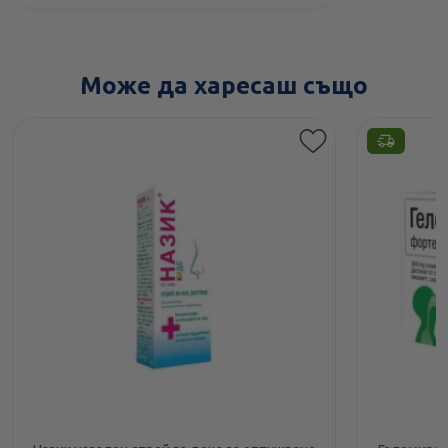
Може да харесаш също