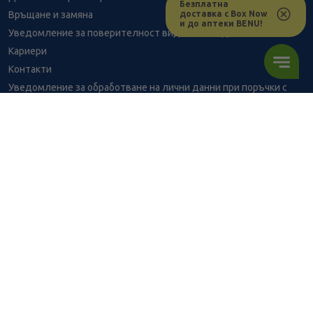
Безплатна
доставка с Box Now
Връщане и замяна
и до аптеки BENU!
Уведомление за поверителност видеонаблюдение
Кариери
Контакти
Уведомление за обработване на лични данни при поръчки с
доставка до аптека
BENU - Моят здравен експерт
Консултация с фармацевт
6.03
/
11,79
В наличност
€
лв.
Здравен портал - блог
Често задавани въпроси
ПОРЪЧАЙ
ВРЪЗКИ
Изпълнителна агенция по лекарствата
Български фармацевтичен съюз
Българска асоциация на помощник-фармацевтите