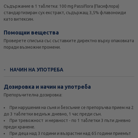
Съдържание в 1 таблетка: 100 mg Passiflora (Пасифлора)
стандартизиран сух екстракт, съдържащ 3,5% флавоноиди
като витексин.
Помощни вещества
Проверете списъка със съставките директно върху опаковката
поради възможни промени.
НАЧИН НА УПОТРЕБА
Дозировка и начин на употреба
Препоръчителна дозировка:
При нарушения на съня и безсъние се препоръчва прием на 2
до 3 таблетки веднъж дневно, 1 час преди сън.
При тревожност и нервност - по 1 таблетки 3 пъти дневно
преди хранене.
При деца над 3 години и възрастни над 65 години приемът