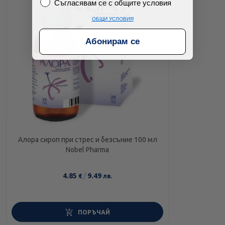
Съгласявам се с общите условия
Съгласявам се с общите условия
ОБЩИ УСЛОВИЯ
Абонирам се
Алора сироп при стрес и безсъние 100 мл
Nobel Pharma
4.85
/
9.49
€
лв.
ПОРЪЧАЙ