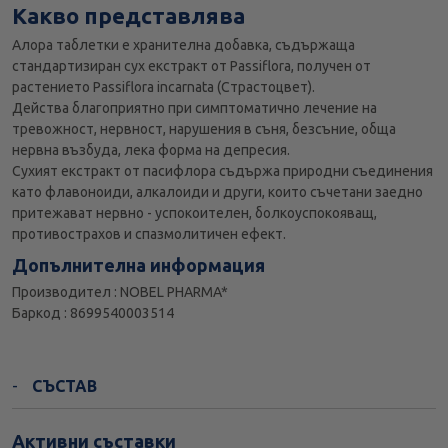
Какво представлява
Алора таблетки е хранителна добавка, съдържаща
стандартизиран сух екстракт от Passiflora, получен от
растението Passiflora incarnatа (Страстоцвет).
Действа благоприятно при симптоматично лечение на
тревожност, нервност, нарушения в съня, безсъние, обща
нервна възбуда, лека форма на депресия.
Сухият екстракт от пасифлора съдържа природни съединения
като флавоноиди, алкалоиди и други, които съчетани заедно
притежават нервно - успокоителен, болкоуспокояващ,
противострахов и спазмолитичен ефект.
Допълнителна информация
Производител : NOBEL PHARMA*
Баркод : 8699540003514
СЪСТАВ
Активни съставки