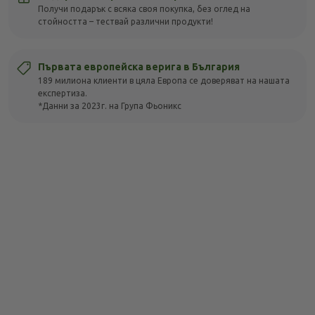
Получи подарък с всяка своя покупка, без оглед на
стойността – тествай различни продукти!
Първата европейска верига в България
189 милиона клиенти в цяла Европа се доверяват на нашата
експертиза.
*Данни за 2023г. на Група Фьоникс