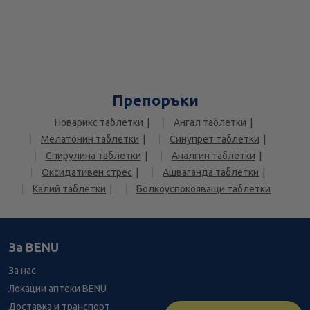
Препоръки
Новарикс таблетки
Ангал таблетки
Мелатонин таблетки
Синупрет таблетки
Спирулина таблетки
Аналгин таблетки
Оксидативен стрес
Ашваганда таблетки
Калий таблетки
Болкоуспокояващи таблетки
За BENU
За нас
Локации аптеки BENU
Доставка и транспорт