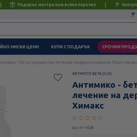
Подарък мостра към всяка поръчка
Консул
ЙНО НИСКИ ЦЕНИ
КУПИ С ПОДАРЪК
СРОЧНИ ПРОД
нтимико - бета солуцио при лечение на дерматомикози 50мл Химак
ANTIMYCO BETA (C+X)
Антимико - бе
лечение на д
Химакс
Арт.№
1028