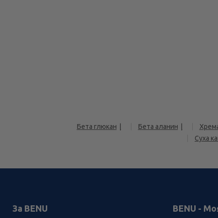
Бета глюкан
Бета аланин
Хрем
Суха к
За BENU
BENU - Мо