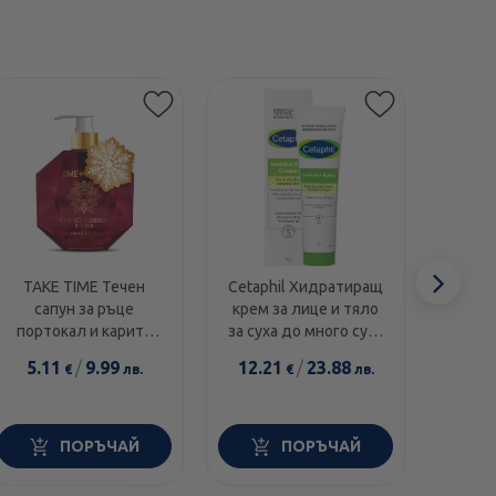
Етикети
Сл
TAKE TIME Течен
Cetaphil Хидратиращ
Swans
сапун за ръце
крем за лице и тяло
1000I
еле
портокал и карите
за суха до много суха
диамант 300мл
и чувствителна кожа
5.11
/
9.99
12.21
/
23.88
14.0
€
лв.
€
лв.
100г
ПОРЪЧАЙ
ПОРЪЧАЙ