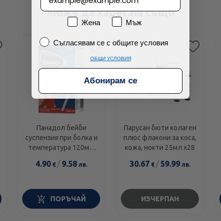
Може да харесаш също
Пол
Жена
Мъж
Съгласявам се с общите условия
Съгласявам се с общите условия
ОБЩИ УСЛОВИЯ
Абонирам се
Панадол бейби
Парусан бюти колаген
суспензия при болка и
плюс флакони за коса,
температура 120мг/
кожа, нокти 25мл х28
5мл 100мл
4.90
/
9.58
30.67
/
59.99
€
лв.
€
лв.
ПОРЪЧАЙ
ИЗЧЕРПАН