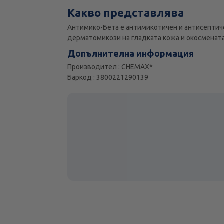
Какво представлява
Антимико-Бета е антимикотичен и антисептиче
дерматомикози на гладката кожа и окосмената
Допълнителна информация
Производител : CHEMAX*
Баркод : 3800221290139