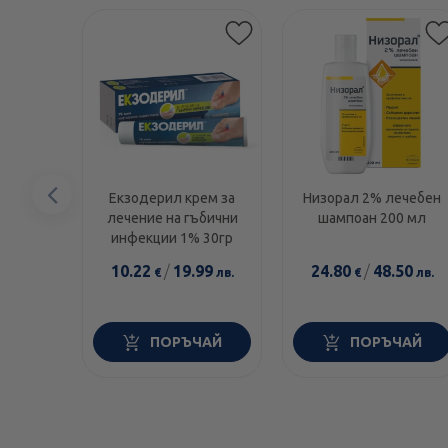
Предишен
Екзодерил крем за
Низорал 2% лечебен
лечение на гъбични
шампоан 200 мл
елемент
инфекции 1% 30гр
10.22
/
19.99
24.80
/
48.50
€
лв.
€
лв.
ПОРЪЧАЙ
ПОРЪЧАЙ