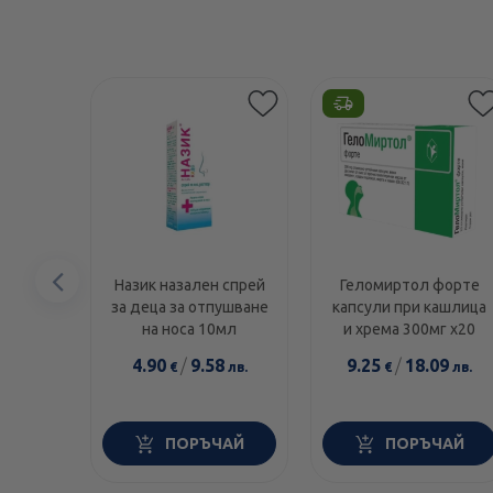
Предишен
Назик назален спрей
Геломиртол форте
за деца за отпушване
капсули при кашлица
елемент
на носа 10мл
и хрема 300мг х20
4.90
/
9.58
9.25
/
18.09
€
лв.
€
лв.
ПОРЪЧАЙ
ПОРЪЧАЙ