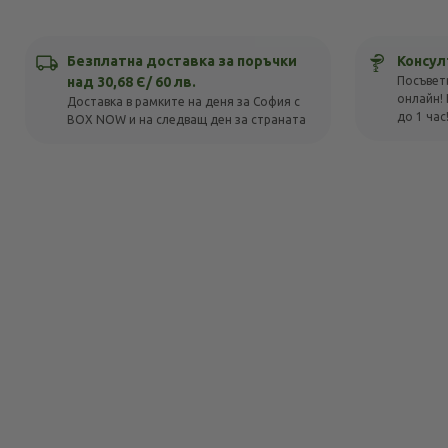
Безплатна доставка за поръчки
Консул
над 30,68 Є/ 60 лв.
Посъвет
онлайн! 
Доставка в рамките на деня за София с
до 1 час
BOX NOW и на следващ ден за страната