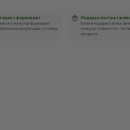
тация с фармацевт
Подарък мостра с всяк
вай се с магистър-фармацевт
Получи подарък с всяка своя
Безплатна консултация с отговор
оглед на стойността – тест
!
продукти!