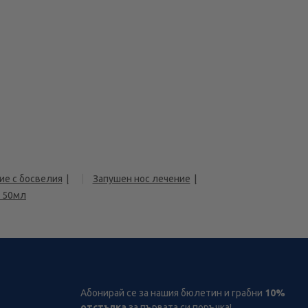
ие с босвелия
Запушен нос лечение
и 50мл
Абонирай се за нашия бюлетин и грабни
10%
отстъпка
за първата си поръчка!