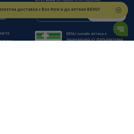
рствата
зплатна доставка с Box Now и до аптеки BENU!
з
АБОНИРАЙ СЕ
ник-
ането
BENU онлайн аптека е
лицензирана от Изпълнителна
телите
Агенция по Лекарствата.
0.76
/
1,49
В наличност
ПОРЪЧАЙ
€
лв.