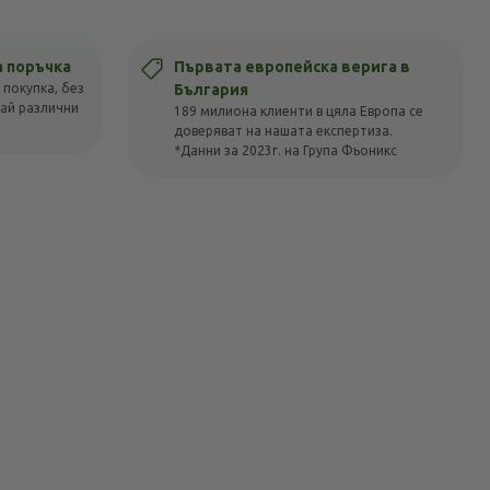
а поръчка
Първата европейска верига в
 покупка, без
България
вай различни
189 милиона клиенти в цяла Европа се
доверяват на нашата експертиза.
*Данни за 2023г. на Група Фьоникс