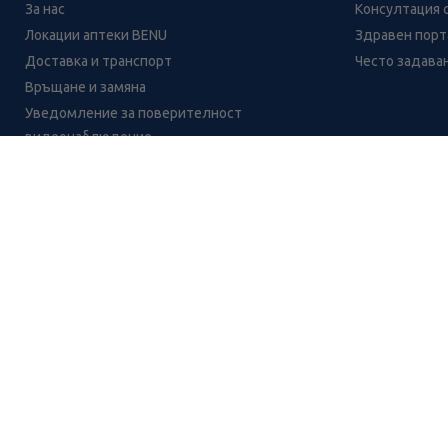
За нас
Консултация 
Локации аптеки BENU
Здравен порта
Доставка и транспорт
Често задава
Връщане и замяна
Уведомление за поверителност
видеонаблюдение
Кариери
Контакти
Уведомление за обработване на лични данни
при поръчки с доставка до аптека
Антимико - бета солуцио при лечение на де
CH
CZ
EE
LT
LV
HU
NL
RS
SK
RO
IT
BE
IE
UK
NO
DE