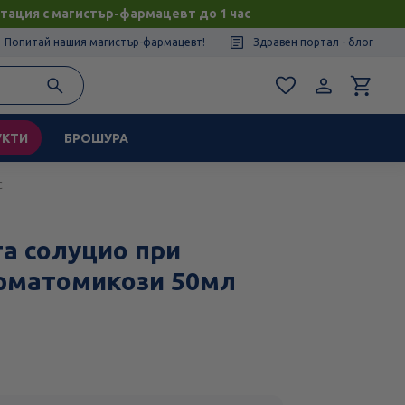
тация с магистър-фармацевт до 1 час
Попитай нашия магистър-фармацевт!
Здравен портал - блог
УКТИ
БРОШУРА
с
та солуцио при
ерматомикози 50мл