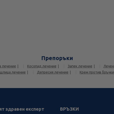
Препоръки
а лечение
Косопад лечение
Запек лечение
Лечен
ашлица лечение
Депресия лечение
Крем против бръчк
ят здравен експерт
ВРЪЗКИ