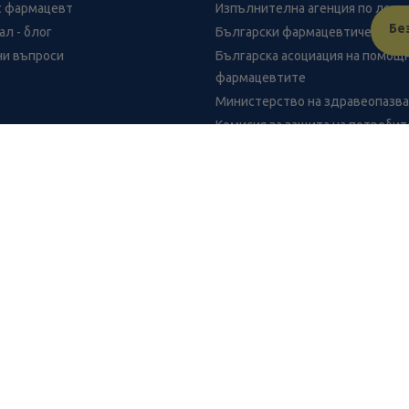
с фармацевт
Изпълнителна агенция по лека
Бе
л - блог
Български фармацевтичен съю
ни въпроси
Българска асоциация на помощ
фармацевтите
Министерство на здравеопазв
Комисия за защита на потреби
рматомикози 50мл Химакс
FR