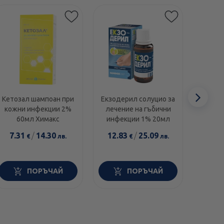
Сл
Кетозал шампоан при
Екзодерил солуцио за
Лам
кожни инфекции 2%
лечение на гъбични
лече
еле
60мл Химакс
инфекции 1% 20мл
инфек
от гъ
7.31
/
14.30
12.83
/
25.09
11.6
€
лв.
€
лв.
ПОРЪЧАЙ
ПОРЪЧАЙ