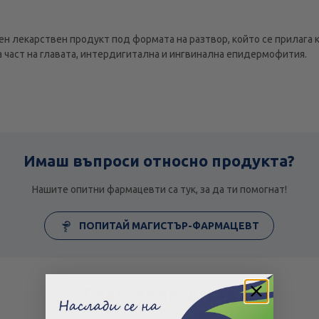
н лекарствен продукт под формата на разтвор, който се прилага 
 част на главата, интердигитална и ингвинална епидермофития.
Имаш въпроси относно продукта?
Нашите опитни фармацевти са тук, за да ти помогнат!
ПОПИТАЙ МАГИСТЪР-ФАРМАЦЕВТ
Подобни продукти