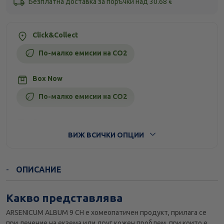
Безплатна доставка за поръчки над
30.68
€
Click&Collect
По-малко емисии на CO2
Box Now
По-малко емисии на CO2
Стандартна доставка
ВИЖ ВСИЧКИ ОПЦИИ
ОПИСАНИЕ
Какво представлява
ARSENICUM ALBUM 9 CH е хомеопатичен продукт, прилага се
при лечение на екзема или друг кожен проблем, при които е