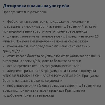
Дозировка и начин на употреба
Препоръчителна дозировка:
фебрилен гастроентерит, придружен от киселини и
повръщане, зиморничавост и астения - х 5 гранули/час, като
при подобряване на състоянието приема се разрежда
диария, с наличие на температура - х 5 гранули на всеки 20
минути. При поява на подобрение приема се разрежда
кожна микоза, съпроводена с лющене на кожата - х 5
гранули/ден
отит, когато болката се успокоява от локално затопляне - х
5 гранули на всеки 1/2 h., докато болките са силни
остър среден отит - х 5 гранули/на всеки 1/2 h
алергичен ринит - 3 х 5 гранули/ден и от двата продукта
АПИС МЕЛИФИКА 15 СН + АРСЕНИКУМ АЛБУМ 9 СН. При нужда
броя на приемите може да се увеличи
инфекциозен ринит (с бистър парещ секрет) - х 5 гранули на
всеки час, при поява на първи признаци. При поява на
подобрение приема се разрежда