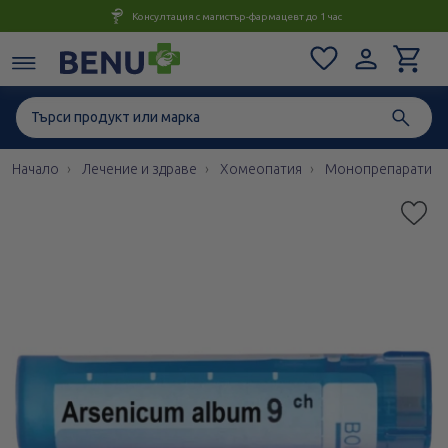
Консултация с магистър-фармацевт до 1 час
Начало
Лечение и здраве
Хомеопатия
Монопрепарати