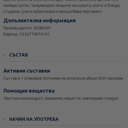
налице ситно, трицевидно лющене на кожата, която е бледа,
студена, суха и набръчкана и наподобява пергамент.
Допълнителна информация
Производител : BOIRON*
Баркод : 3352710076101
СЪСТАВ
Активни съставки
Състав в 1 опаковка: Източник на Arsenicum album 9CH: Арсеник
Помощни вещества
Лактоза монохидрат, пшенично нишесте, магнезиев стеарат.
НАЧИН НА УПОТРЕБА