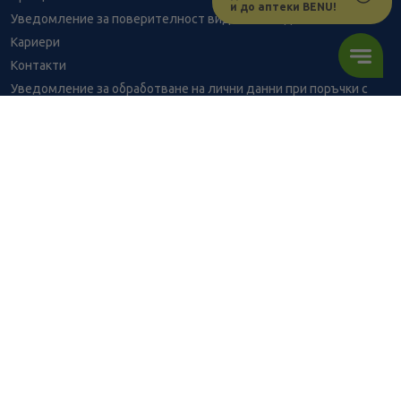
и до аптеки BENU!
Уведомление за поверителност видеонаблюдение
Кариери
Контакти
Уведомление за обработване на лични данни при поръчки с
доставка до аптека
BENU - Моят здравен експерт
Консултация с фармацевт
2.65
В наличност
€
Здравен портал - блог
Често задавани въпроси
ПОРЪЧАЙ
ВРЪЗКИ
Изпълнителна агенция по лекарствата
Български фармацевтичен съюз
Българска асоциация на помощник-фармацевтите
Министерство на здравеопазването