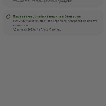
стойността – тествай различни продукти!
Първата европейска верига в България
189 милиона клиенти в цяла Европа се доверяват на нашата
експертиза.
*Данни за 2023г. на Група Фьоникс