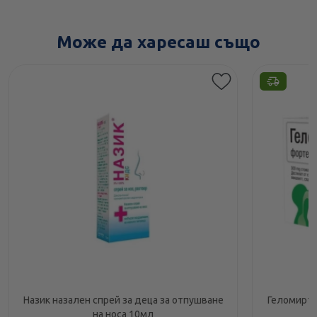
Може да харесаш също
Назик назален спрей за деца за отпушване
Геломирто
на носа 10мл