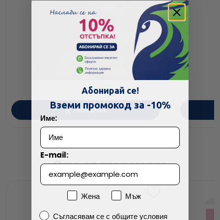
Tabacum 9 ch
2.60
€
Абонирай се!
Вземи промокод за -10%
ПОРЪЧАЙ
Име:
E-mail:
Още от тази марка
Пол
Жена
Мъж
Съгласявам се с общите условия
Съгласявам се с общите условия