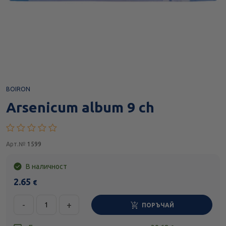
BOIRON
Arsenicum album 9 ch
Арт.№
1599
В наличност
2.65
€
-
+
ПОРЪЧАЙ