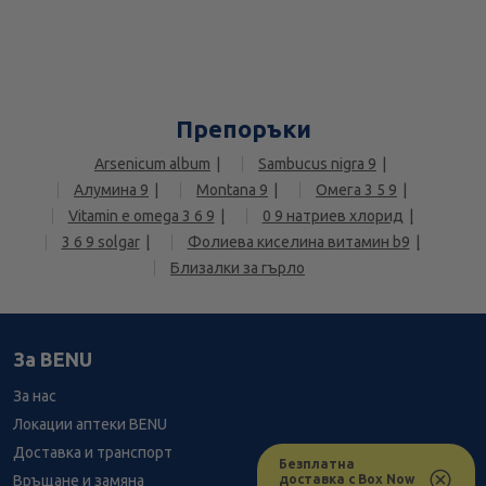
Препоръки
Arsenicum album
Sambucus nigra 9
Алумина 9
Montana 9
Омега 3 5 9
Vitamin e omega 3 6 9
0 9 натриев хлорид
3 6 9 solgar
Фолиева киселина витамин b9
Близалки за гърло
За BENU
За нас
Локации аптеки BENU
Доставка и транспорт
Безплатна
доставка с Box Now
Връщане и замяна