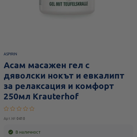
ASPIRIN
Асам масажен гел с
дяволски нокът и евкалипт
за релаксация и комфорт
250мл Krauterhof
Арт.№
0410
В наличност