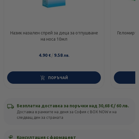
Назик назален спрей за деца за отпушване
Геломирто
на носа 10мл
4.90
/
9.58
€
лв.
ПОРЪЧАЙ
Безплатна доставка за поръчки над 30,68 Є/ 60 лв.
Доставка в рамките на деня за София с BOX NOW и на
следващ ден за страната
Консултация с фармацевт