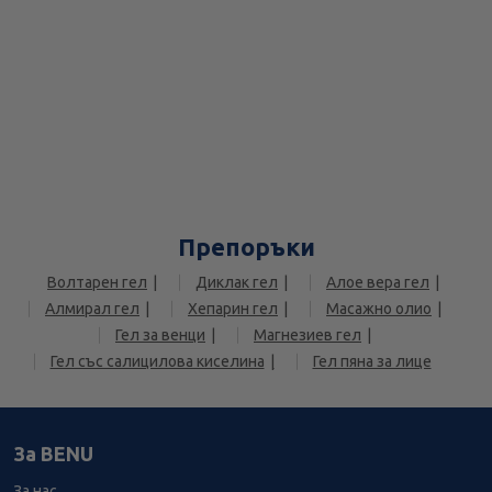
Препоръки
Волтарен гел
Диклак гел
Алое вера гел
Алмирал гел
Хепарин гел
Масажно олио
Гел за венци
Магнезиев гел
Гел със салицилова киселина
Гел пяна за лице
За BENU
За нас