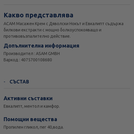
Какво представлява
АСАМ Масажен Крем с Дяволски Нокът и Евкалипт съдържа
билкови екстракти с мощно болкоуспокояващо и
противовъзпалително действие.
Допълнителна информация
Производител : ASAM GMBH
Баркод : 4075700108680
СЪСТАВ
Активни съставки
Евкалипт, ментол и камфор.
Помощни вещества
Пропилен гликол, пег 40,вода.