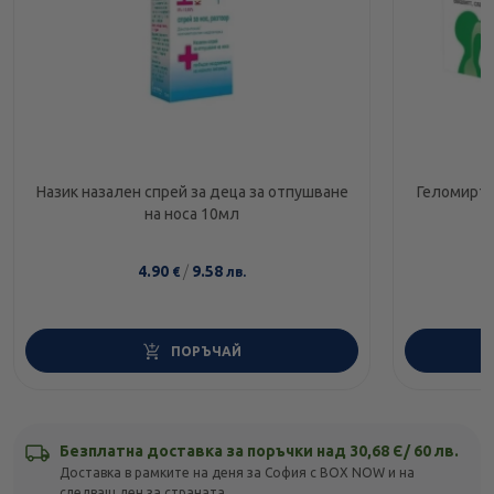
Назик назален спрей за деца за отпушване
Геломирто
на носа 10мл
4.90
/
9.58
€
лв.
ПОРЪЧАЙ
Безплатна доставка за поръчки над 30,68 Є/ 60 лв.
Доставка в рамките на деня за София с BOX NOW и на
следващ ден за страната