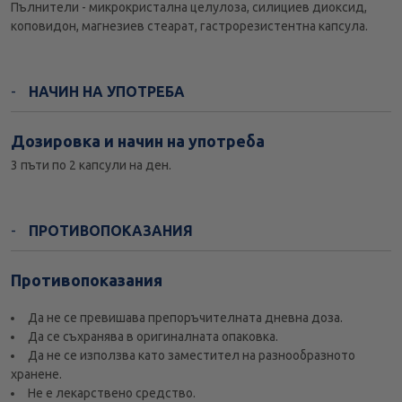
Пълнители - микрокристална целулоза, силициев диоксид,
коповидон, магнезиев стеарат, гастрорезистентна капсула.
НАЧИН НА УПОТРЕБА
Дозировка и начин на употреба
3 пъти по 2 капсули на ден.
ПРОТИВОПОКАЗАНИЯ
Противопоказания
Да не се превишава препоръчителната дневна доза.
Да се съхранява в оригиналната опаковка.
Да не се използва като заместител на разнообразното
хранене.
Не е лекарствено средство.