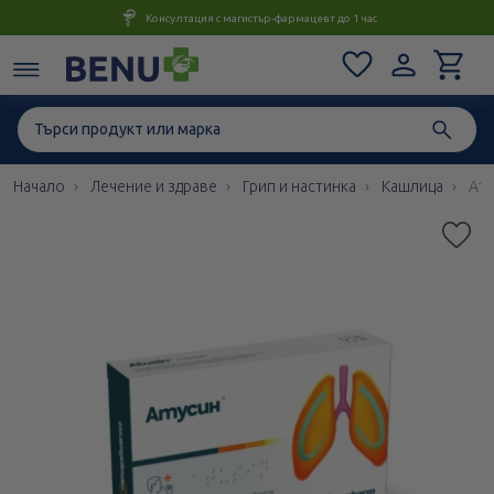
Консултация с магистър-фармацевт до 1 час
Начало
Лечение и здраве
Грип и настинка
Кашлица
Ату