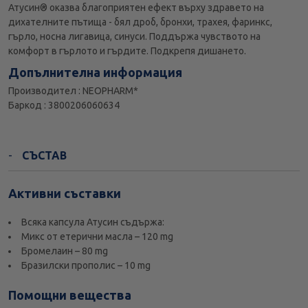
Атусин® оказва благоприятен ефект върху здравето на
дихателните пътища - бял дроб, бронхи, трахея, фаринкс,
гърло, носна лигавица, синуси. Поддържа чувството на
комфорт в гърлото и гърдите. Подкрепя дишането.
Допълнителна информация
Производител : NEOPHARM*
Баркод : 3800206060634
СЪСТАВ
Активни съставки
Всяка капсула Атусин съдържа:
Микс от етерични масла – 120 mg
Бромелаин – 80 mg
Бразилски прополис – 10 mg
Помощни вещества