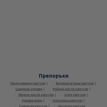
Препоръки
Черен кимион капсули
Вечерна иглика капсули
Шампоан здраве
Рибено масло капсули
Ленено масло капсули
Алое капсули
Здраве крем
Алое вера капсули
Ехинацея капсули
Люцерна капсули