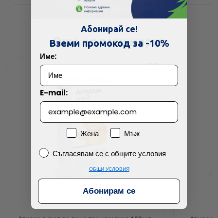
Абонирай се!
Още от тази марка
Вземи промокод за -10%
Име:
E-mail:
Пол
Жена
Мъж
Съгласявам се с общите условия
Съгласявам се с общите условия
ОБЩИ УСЛОВИЯ
Абонирам се