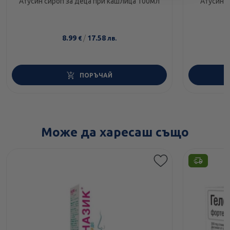
Атусин сироп за деца при кашлица 100мл
Атусин 
8.99
/
17.58
€
лв.
ПОРЪЧАЙ
Може да харесаш също