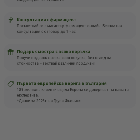
Консултация с фармацевт
Посъветвай се с магистър-фармацевт онлайн! Безплатна
консултация с отговор до 1 час!
Подарък мостра с всяка поръчка
Получи подарък с всяка своя покупка, без оглед на
стойността – тествай различни продукти!
Първата европейска верига в България
189 милиона клиенти в цяла Европа се доверяват на нашата
експертиза.
*Данни за 2023г. на Група Фьоникс