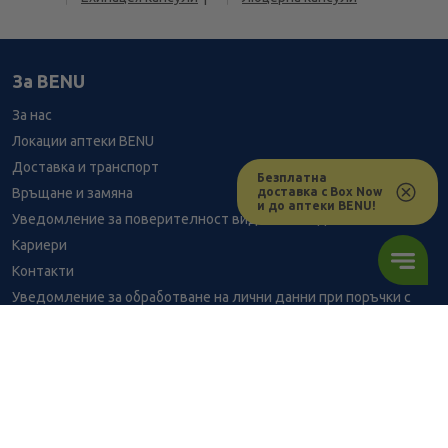
За BENU
За нас
Локации аптеки BENU
Доставка и транспорт
Безплатна
доставка с Box Now
Връщане и замяна
и до аптеки BENU!
Уведомление за поверителност видеонаблюдение
Кариери
Контакти
Уведомление за обработване на лични данни при поръчки с
доставка до аптека
BENU - Моят здравен експерт
Консултация с фармацевт
9.71
/
18,99
В наличност
€
лв.
Здравен портал - блог