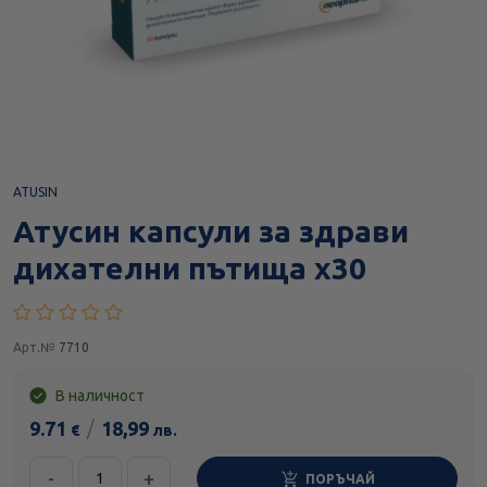
ATUSIN
Атусин капсули за здрави
дихателни пътища х30
Арт.№
7710
В наличност
9.71
/
18,99
€
лв.
-
+
ПОРЪЧАЙ