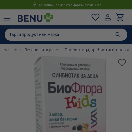
Консултация с магистър-фармацевт до 1 час
Начало
Лечение и здраве
Пробиотици, пребиотици, постби