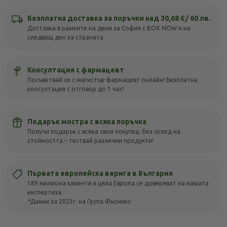
Безплатна доставка за поръчки над 30,68 Є/ 60 лв.
Доставка в рамките на деня за София с BOX NOW и на
следващ ден за страната
Консултация с фармацевт
Посъветвай се с магистър-фармацевт онлайн! Безплатна
консултация с отговор до 1 час!
Подарък мостра с всяка поръчка
Получи подарък с всяка своя покупка, без оглед на
стойността – тествай различни продукти!
Първата европейска верига в България
189 милиона клиенти в цяла Европа се доверяват на нашата
експертиза.
*Данни за 2023г. на Група Фьоникс