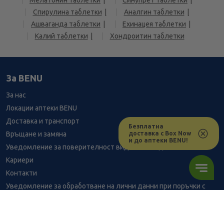
Мелатонин таблетки
Синупрет таблетки
Спирулина таблетки
Аналгин таблетки
Ашваганда таблетки
Ехинацея таблетки
Калий таблетки
Хондроитин таблетки
За BENU
За нас
Локации аптеки BENU
Доставка и транспорт
Безплатна
доставка с Box Now
Връщане и замяна
и до аптеки BENU!
Уведомление за поверителност видеонаблюдение
Кариери
Контакти
Уведомление за обработване на лични данни при поръчки с
доставка до аптека