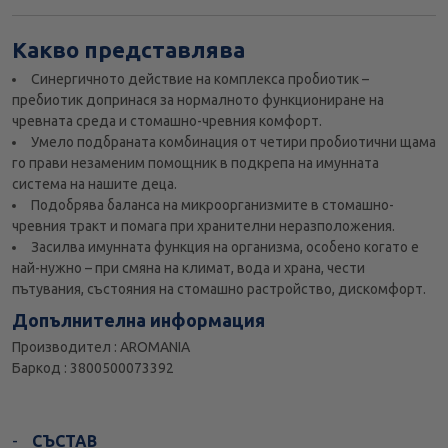
Какво представлява
Синергичното действие на комплекса пробиотик –
пребиотик допринася за нормалното функциониране на
чревната среда и стомашно-чревния комфорт.
Умело подбраната комбинация от четири пробиотични щама
го прави незаменим помощник в подкрепа на имунната
система на нашите деца.
Подобрява баланса на микроорганизмите в стомашно-
чревния тракт и помага при хранителни неразположения.
Засилва имунната функция на организма, особено когато е
най-нужно – при смяна на климат, вода и храна, чести
пътувания, състояния на стомашно растройство, дискомфорт.
Допълнителна информация
Производител : AROMANIA
Баркод : 3800500073392
СЪСТАВ