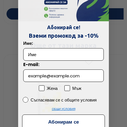
ПОРЪЧАЙ
Абонирай се!
Вземи промокод за -10%
Име:
Още от тази марка
E-mail:
Пол
Жена
Мъж
Съгласявам се с общите условия
Съгласявам се с общите условия
ОБЩИ УСЛОВИЯ
Абонирам се