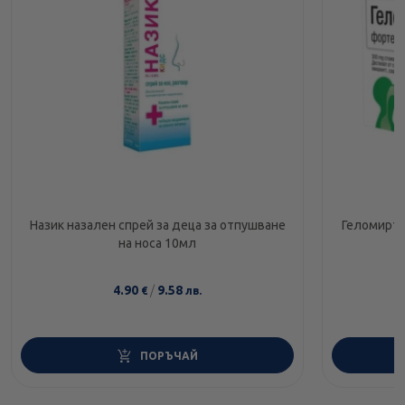
Назик назален спрей за деца за отпушване
Геломирто
на носа 10мл
4.90
/
9.58
€
лв.
ПОРЪЧАЙ