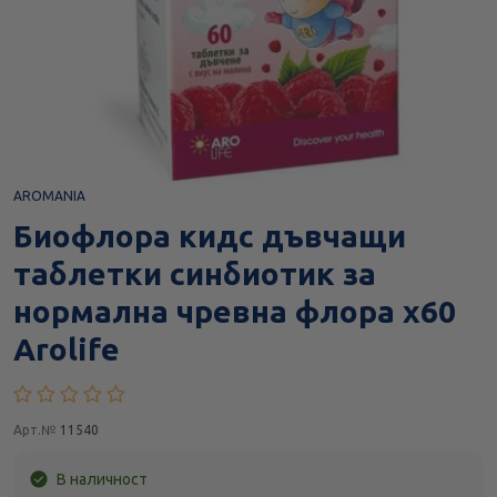
AROMANIA
Биофлора кидс дъвчащи
таблетки синбиотик за
нормална чревна флора х60
Arolife
Арт.№
11540
В наличност