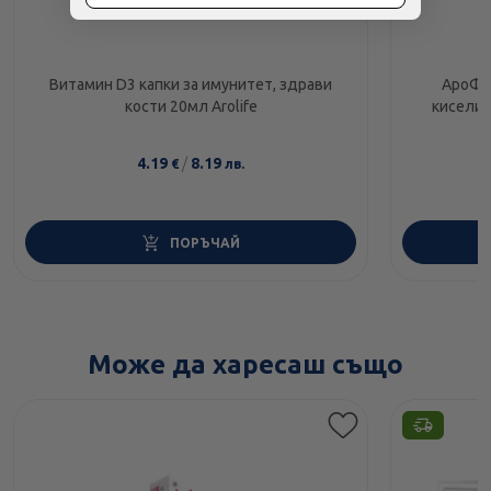
Витамин D3 капки за имунитет, здрави
АроФо
кости 20мл Arolife
киселин
4.19
/
8.19
€
лв.
ПОРЪЧАЙ
Може да харесаш също