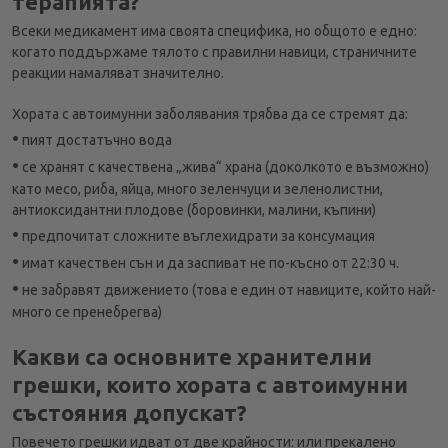
терапията?
Всеки медикамент има своята специфика, но общото е едно:
когато поддържаме тялото с правилни навици, страничните
реакции намаляват значително.
Хората с автоимунни заболявания трябва да се стремят да:
•
пият достатъчно вода
•
се хранят с качествена „жива“ храна (доколкото е възможно)
като месо, риба, яйца, много зеленчуци и зеленолистни,
антиоксидантни плодове (боровинки, малини, къпини)
•
предпочитат сложните въглехидрати за консумация
•
имат качествен сън и да заспиват не по-късно от 22:30 ч.
•
не забравят движението (това е един от навиците, който най-
много се пренебрегва)
Какви са основните хранителни
грешки, които хората с автоимунни
състояния допускат?
Повечето грешки идват от две крайности: или прекалено