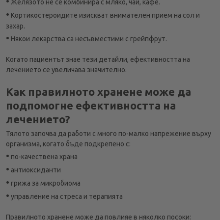
•
Желязото не се комбинира с мляко, чай, кафе.
•
Кортикостероидите изискват внимателен прием на сол и
захар.
•
Някои лекарства са несъвместими с грейпфрут.
Когато пациентът знае тези детайли, ефективността на
лечението се увеличава значително.
Как правилното хранене може да
подпомогне ефективността на
лечението?
Тялото започва да работи с много по-малко напрежение върху
организма, когато бъде подкрепено с:
•
по-качествена храна
•
антиоксиданти
•
грижа за микробиома
•
управление на стреса и терапията
Правилното хранене може да повлияе в няколко посоки: