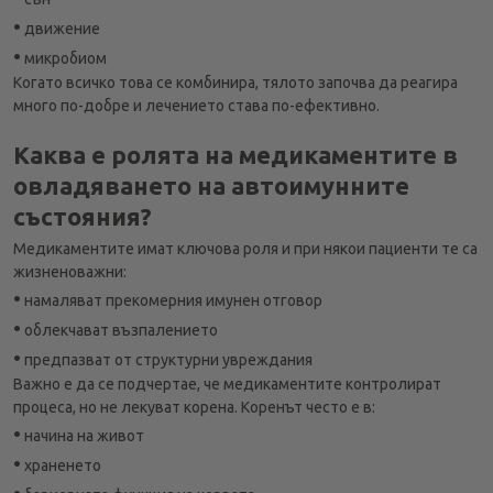
•
движение
•
микробиом
Когато всичко това се комбинира, тялото започва да реагира
много по-добре и лечението става по-ефективно.
Каква е ролята на медикаментите в
овладяването на автоимунните
състояния?
Медикаментите имат ключова роля и при някои пациенти те са
жизненоважни:
•
намаляват прекомерния имунен отговор
•
облекчават възпалението
•
предпазват от структурни увреждания
Важно е да се подчертае, че медикаментите контролират
процеса, но не лекуват корена. Коренът често е в:
•
начина на живот
•
храненето
•