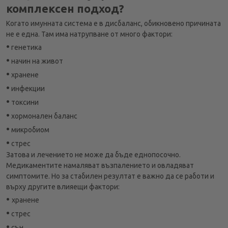
комплексен подход?
Когато имунната система е в дисбаланс, обикновено причината
не е една. Там има натрупване от много фактори:
•
генетика
•
начин на живот
•
хранене
•
инфекции
•
токсини
•
хормонален баланс
•
микробиом
•
стрес
Затова и лечението не може да бъде еднопосочно.
Медикаментите намаляват възпалението и овладяват
симптомите. Но за стабилен резултат е важно да се работи и
върху другите влияещи фактори:
•
хранене
•
стрес
•
сън