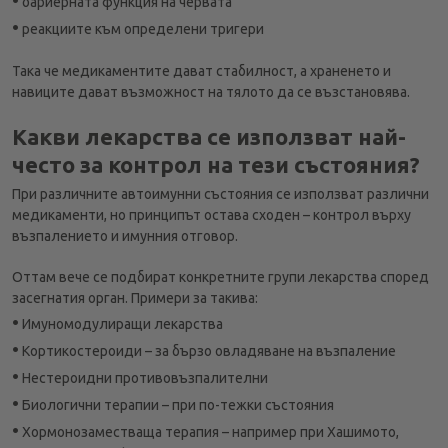
бариерната функция на червата
•
реакциите към определени тригери
Така че медикаментите дават стабилност, а храненето и
навиците дават възможност на тялото да се възстановява.
Какви лекарства се използват най-
често за контрол на тези състояния?
При различните автоимунни състояния се използват различни
медикаменти, но принципът остава сходен – контрол върху
възпалението и имунния отговор.
Оттам вече се подбират конкретните групи лекарства според
засегнатия орган. Примери за такива:
•
Имуномодулиращи лекарства
•
Кортикостероиди – за бързо овладяване на възпаление
•
Нестероидни противовъзпалителни
•
Биологични терапии – при по-тежки състояния
•
Хормонозаместваща терапия – например при Хашимото,