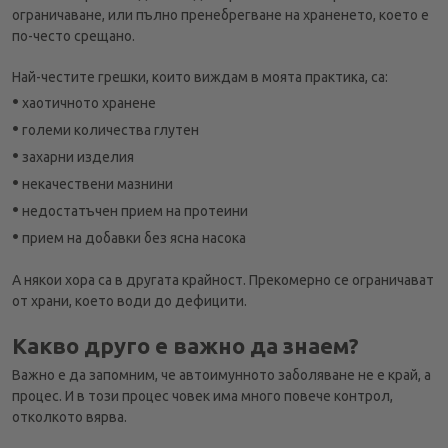
ограничаване, или пълно пренебрегване на храненето, което е
по-често срещано.
Най-честите грешки, които виждам в моята практика, са:
•
хаотичното хранене
•
големи количества глутен
•
захарни изделия
•
некачествени мазнини
•
недостатъчен прием на протеини
•
прием на добавки без ясна насока
А някои хора са в другата крайност. Прекомерно се ограничават
от храни, което води до дефицити.
Какво друго е важно да знаем?
Важно е да запомним, че автоимунното заболяване не е край, а
процес. И в този процес човек има много повече контрол,
отколкото вярва.