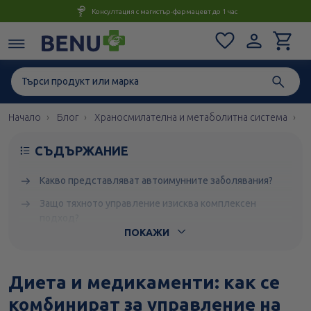
Консултация с магистър-фармацевт до 1 час
Начало
Блог
Храносмилателна и метаболитна система
Д
СЪДЪРЖАНИЕ
Какво представляват автоимунните заболявания?
Защо тяхното управление изисква комплексен
подход?
ПОКАЖИ
Каква е ролята на медикаментите в овладяването на
автоимунните състояния?
Диета и медикаменти: как се
Какви лекарства се използват най-често за контрол на
тези състояния?
комбинират за управление на