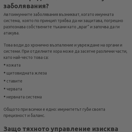
заболявания?
Автоимунните заболявания възникват, когато имунната
система, която по принцип трябва да ни защитава, погрешно
разпознава собствените тъкани като „враг“ и започва да ги
атакува.
Това води до хронично възпаление и увреждане на органи и
системи. При отделните хора може да засегне различни части,
като най-често това са:
•
кожата
•
щитовидната жлеза
•
ставите
•
червата
•
нервната система
Общото при всички е едно: имунитетът губи своята
прецизност и баланс.
Защо тяхното управление изисква