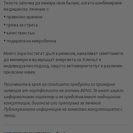
Тялото започва да намира своя баланс, когато комбинираме
медицинско лечение с:
•
правилно хранене
•
грижа за стреса
•
качествен сън
•
подкрепа на микробиома
Много хора постигат дълга ремисия, намаляват симптомите
до минимум и възвръщат енергията си. Ключът е
индивидуален подход, защото автоимунитетът е различен
при всеки човек.
Посочените в края на статията продукти са примерна
селекция от портфолиото на аптеки BENU. Те имат изцяло
информативен характер и не представляват медицинска
консултация, диагноза или препоръка за лечение.
Публикуваната информация не замества консултацията с
лекар.