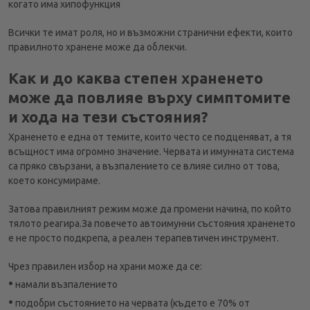
когато има хипофункция
Всички те имат роля, но и възможни странични ефекти, които
правилното хранене може да облекчи.
Как и до каква степен храненето
може да повлияе върху симптомите
и хода на тези състояния?
Храненето е една от темите, които често се подценяват, а тя
всъщност има огромно значение. Червата и имунната система
са пряко свързани, а възпалението се влияе силно от това,
което консумираме.
Затова правилният режим може да промени начина, по който
тялото реагира.
За повечето автоимунни състояния храненето
е не просто подкрепа, а реален терапевтичен инструмент.
Чрез правилен избор на храни може да се:
•
намали възпалението
•
подобри състоянието на червата (където е 70% от