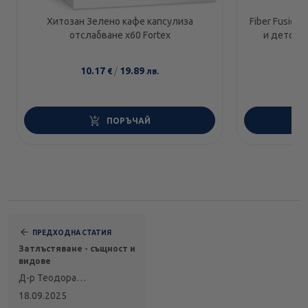
Хитозан Зелено кафе капсулиза
Fiber Fusion 
отслабване х60 Fortex
и детокси
10.17
/
19.89
€
лв.
1
ПОРЪЧАЙ
ПРЕДХОДНА СТАТИЯ
Затлъстяване - същност и
видове
Д-р Теодора
Каменова,
18.09.2025
ендокринолог