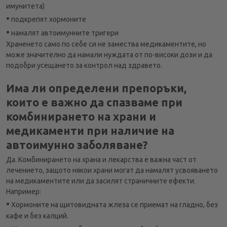
имунитета)
•
подкрепят хормоните
•
намалят автоимунните тригери
Храненето само по себе си не замества медикаментите, но
може значително да намали нуждата от по-високи дози и да
подобри усещането за контрол над здравето.
Има ли определени препоръки,
които е важно да спазваме при
комбинирането на храни и
медикаменти при наличие на
автоимунно заболяване?
Да. Комбинирането на храна и лекарства е важна част от
лечението, защото някои храни могат да намалят усвояването
на медикаментите или да засилят страничните ефекти.
Например:
•
Хормоните на щитовидната жлеза се приемат на гладно, без
кафе и без калций.