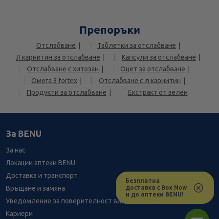
Препоръки
Отслабване
Таблетки за отслабване
Л карнитин за отслабване
Капсули за отслабване
Отслабване с хитозан
Оцет за отслабване
Омега 3 fortex
Отслабване с л карнитин
Продукти за отслабване
Екстракт от зелен
За BENU
За нас
Локации аптеки BENU
Доставка и транспорт
Безплатна
доставка с Box Now
Връщане и замяна
и до аптеки BENU!
Уведомление за поверителност видеонаблюдение
Кариери