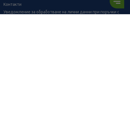
Контакти
Уведомление за обработване на лични данни при поръчки с
доставка до аптека
BENU - Моят здравен експерт
Консултация с фармацевт
10.17
/
19,89
В наличност
€
лв.
Здравен портал - блог
Често задавани въпроси
ПОРЪЧАЙ
ВРЪЗКИ
Изпълнителна агенция по лекарствата
Български фармацевтичен съюз
Българска асоциация на помощник-фармацевтите
Министерство на здравеопазването
Комисия за защита на потребителите