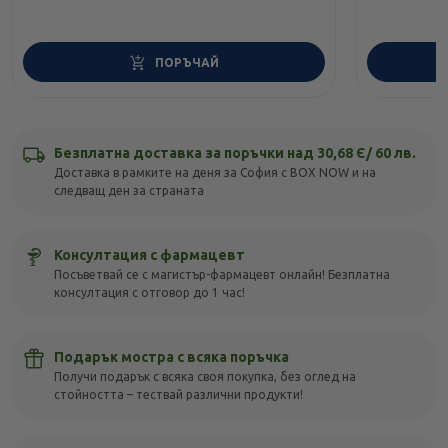
ПОРЪЧАЙ
Безплатна доставка за поръчки над 30,68 Є/ 60 лв.
Доставка в рамките на деня за София с BOX NOW и на
следващ ден за страната
Консултация с фармацевт
Посъветвай се с магистър-фармацевт онлайн! Безплатна
консултация с отговор до 1 час!
Подарък мостра с всяка поръчка
Получи подарък с всяка своя покупка, без оглед на
стойността – тествай различни продукти!