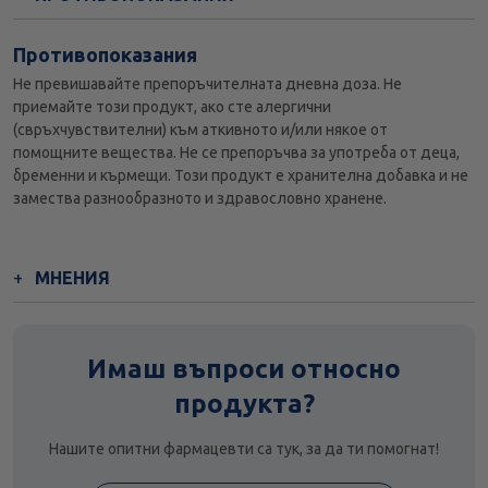
Противопоказания
Не превишавайте препоръчителната дневна доза. Не
приемайте този продукт, ако сте алергични
(свръхчувствителни) към аткивното и/или някое от
помощните вещества. Не се препоръчва за употреба от деца,
бременни и кърмещи. Този продукт е хранителна добавка и не
замества разнообразното и здравословно хранене.
МНЕНИЯ
Имаш въпроси относно
продукта?
Нашите опитни фармацевти са тук, за да ти помогнат!