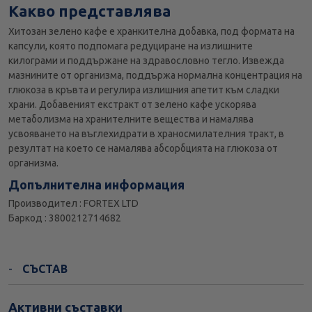
Какво представлява
Хитозан зелено кафе е хранкителна добавка, под формата на
капсули, която подпомага редуциране на излишните
килограми и поддържане на здравословно тегло. Извежда
мазнините от организма, поддържа нормална концентрация на
глюкоза в кръвта и регулира излишния апетит към сладки
храни. Добавеният екстракт от зелено кафе ускорява
метаболизма на хранителните вещества и намалява
усвояването на въглехидрати в храносмилателния тракт, в
резултат на което се намалява абсорбцията на глюкоза от
организма.
Допълнителна информация
Производител : FORTEX LTD
Баркод : 3800212714682
СЪСТАВ
Активни съставки