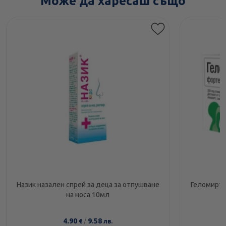
Може да харесаш също
Назик назален спрей за деца за отпушване
Геломирто
на носа 10мл
4.90
/
9.58
€
лв.