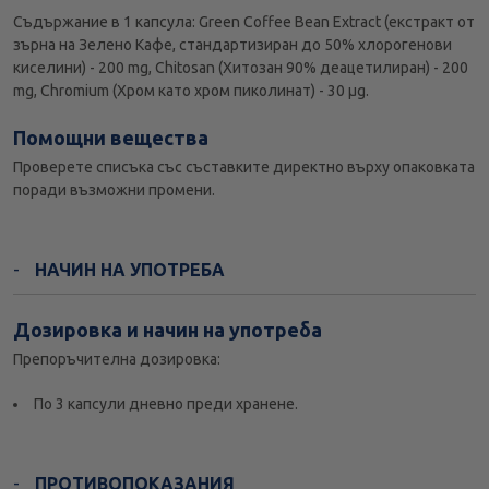
Съдържание в 1 капсула: Green Coffee Bean Extract (екстракт от
зърна на Зелено Кафе, стандартизиран до 50% хлорогенови
киселини) - 200 mg, Chitosan (Хитозан 90% деацетилиран) - 200
mg, Chromium (Хром като хром пиколинат) - 30 µg.
Помощни вещества
Проверете списъка със съставките директно върху опаковката
поради възможни промени.
НАЧИН НА УПОТРЕБА
Дозировка и начин на употреба
Препоръчителна дозировка:
По 3 капсули дневно преди хранене.
ПРОТИВОПОКАЗАНИЯ