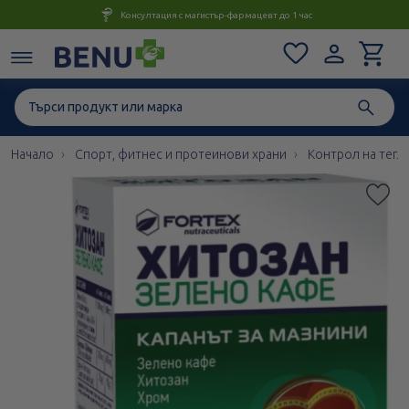
Консултация с магистър-фармацевт до 1 час
Начало
Спорт, фитнес и протеинови храни
Контрол на тегл