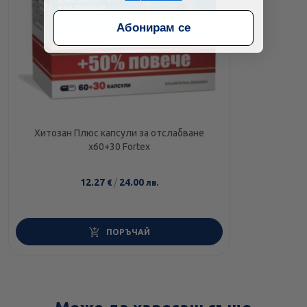
Абонирам се
Хитозан Плюс капсули за отслабване
х60+30 Fortex
12.27
/
24.00
€
лв.
ПОРЪЧАЙ