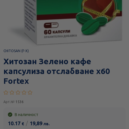
CHITOSAN (F-X)
Хитозан Зелено кафе
капсулиза отслабване х60
Fortex
Арт.№
1536
В наличност
10.17
/
19,89
€
лв.