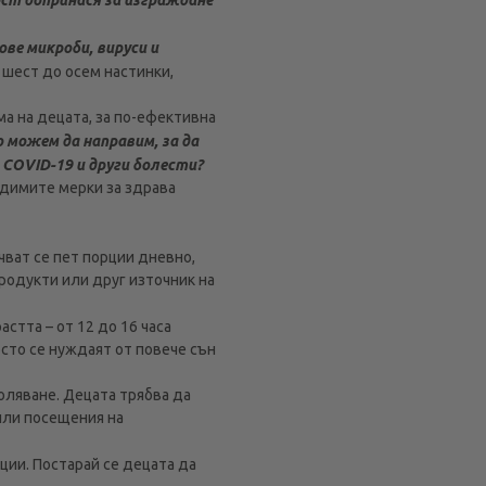
ве микроби, вируси и
 шест до осем настинки,
а на децата, за по-ефективна
 можем да направим, за да
 COVID-19 и други болести?
одимите мерки за здрава
чват се пет порции дневно,
родукти или друг източник на
астта – от 12 до 16 часа
осто се нуждаят от повече сън
оляване. Децата трябва да
или посещения на
ции. Постарай се децата да