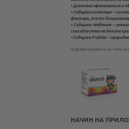
⦁ Доказана ефективност в о
⦁ Съдържа коластра – съста
фактори, всички допринасящи
⦁ Съдържа Wellmune – уник
способността на белите кр
⦁ Съдържа Prebilac – природ
Подсили имунната система на 
НАЧИН НА ПРИЛ