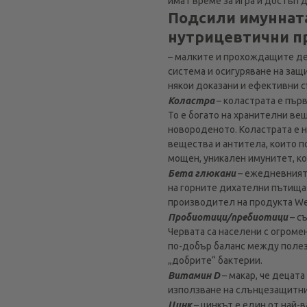
имат време за игра и достъп 
Подсили имунната
нутрицевтични п
– малките и прохождащите де
система и осигуряване на защ
някои доказани и ефективни 
Коластра
– коластрата е пъ
То е богато на хранителни ве
новороденото. Коластрата е н
вещества и антитела, които п
мощен, уникален имунитет, ко
Бета глюкани
– ежедневният 
на горните дихателни пътища
производител на продукта We
Пробиотици/пребиотици
– с
Червата са населени с огромен
по-добър баланс между полез
„добрите“ бактерии.
Витамин D
– макар, че децата
използване на слънцезащитни 
Цинк
– цинкът е един от най-