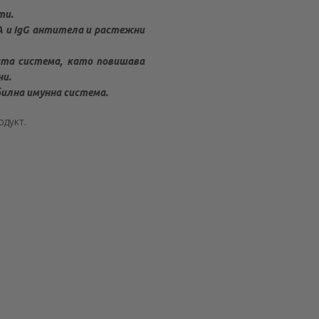
ти.
A и IgG антитела и растежни
ата система, като повишава
ни.
билна имунна система.
родукт.