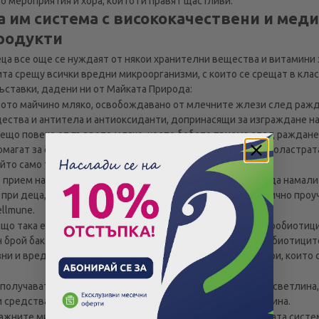
до мероприятия и хора, които ги правят щастливи.
 им система с висококачествени и мед
родукти
ца все още се нуждаят от някои хранителни вещества и витамини 
ита срещу всички вредни микроорганизми, с които се срещат в клас
съставки, дадени ни от Майката Природа:
рвото майчино мляко, освобождавано от млечните жлези след раж
щества и антитела и антиоксиданти, допринасящи за изграждане на
ещо повече от първото мляко, което бебето приема след ражданет
омагат за борба с инфекциите и защитават вашето бебе. Коластрат
йто само тя може да осигури.
прием на бета глюкани, съставка на хлебната мая, може да намали
 при деца, както е демонстрирано в рандомизирано клинично проу
llmune.
ъщо така е важно децата да приемат добър източник на пробиотиц
 брой бактерии. Някои от тях са полезни, а някои не, и пробиотиц
ни и вредни бактерии. Пробиотиците са растителни фибри, които 
 получават витамин D основно чрез излагане на слънчева светлина,
средства, през по-хладните месеци и през учебната година.
важните минерали, който спомага за подсилване на имунната систе