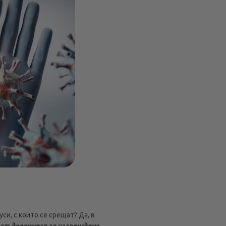
и, с които се срещат? Да, в
ост допринася за изграждане