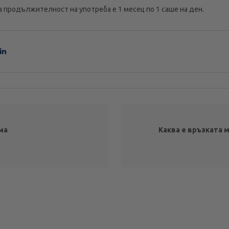
продължителност на употреба е 1 месец по 1 саше на ден.
ма
Каква е връзката 