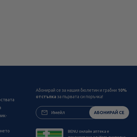
Абонирай се за нашия бюлетин и грабни
10%
отстъпка
за първата си поръчка!
рствата
з
АБОНИРАЙ СЕ
ник-
ането
BENU онлайн аптека е