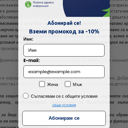
ено важен за поддържане на цялостното здраве на тялото и присъ
я е демонстрирано, че децата, получаващи витамин С в достатъчни
Скъпа доставка
Търсих друго
аболяване и имат по-здрава имунна система в сравнение с децата
Абонирай се!
тествени и природни съставки, чиито свойства са доказани п
 научни проучвания в ежедневната практика. Тези съставки са не
Технически проблем с плащането
Вземи промокод за -10%
ана на чувствителния детски организъм. Нещо повече, всяка е
Име:
 условия на клиничната практика, под стриктния контрол на в
Просто разглеждам
Намерих по-евтино
в производтсвото на нутрицевтични продукти.
E-mail:
физически и умствен растеж, през който се активират и имунни
 в човешкото тяло, която при децата се развива постоянно. Добр
Пол
Жена
Мъж
пятства този естествен процес на развитие, а да помогне на детет
Съгласявам се с общите условия
Съгласявам се с общите условия
та защита, без да води до свръхстимулиране на имунната сис
актор, предотвратява инфекциите на дихателните пъти
ОБЩИ УСЛОВИЯ
 за деца формула Имунис (Imunice) създава и поддържа здрав
Абонирам се
 на патогени и инфекциите, активира пряко имунната функция
лансиран имунен отговор: