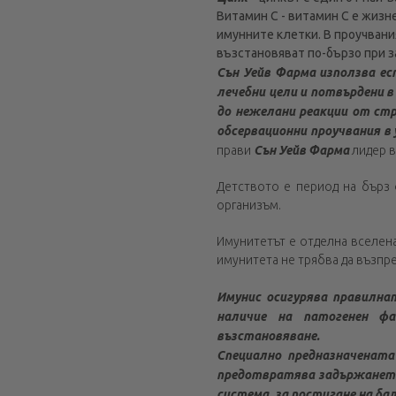
Витамин C - витамин C е жизн
имунните клетки. В проучвани
възстановяват по-бързо при з
Сън Уейв Фарма използва ес
лечебни цели и потвърдени в
до нежелани реакции от стр
обсервационни проучвания в
прави
Сън Уейв Фарма
лидер 
Детството е период на бърз 
организъм.
Имунитетът е отделна вселена
имунитета не трябва да възпре
Имунис осигурява правилна
наличие на патогенен ф
възстановяване.
Специално предназначената
предотвратява задържането
система, за постигане на ба