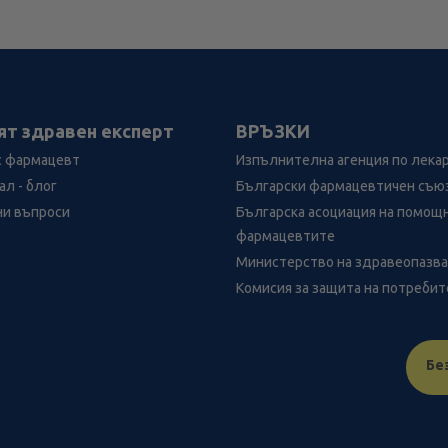
ят здравен експерт
ВРЪЗКИ
с фармацевт
Изпълнителна агенция по лека
л - блог
Български фармацевтичен съю
ни въпроси
Българска асоциация на помощ
фармацевтите
Министерство на здравеопазв
Комисия за защита на потреби
Бе