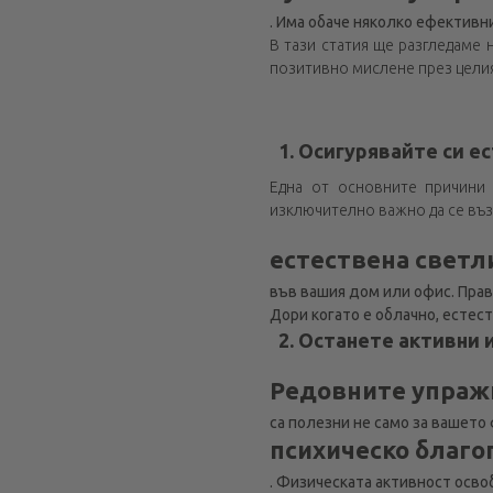
. Има обаче няколко ефективн
В тази статия ще разгледаме 
позитивно мислене през целия
1. Осигурявайте си е
Една от основните причини 
изключително важно да се въз
естествена светл
във вашия дом или офис. Прав
Дори когато е облачно, есте
2. Останете активни
Редовните упраж
са полезни не само за вашето 
психическо благо
. Физическата активност осво