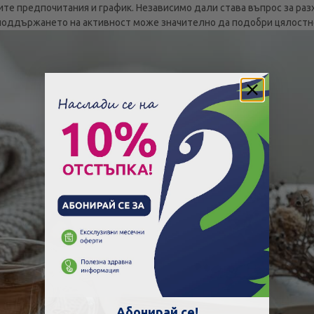
ите предпочитания и график. Независимо дали става въпрос за разх
поддържането на активност може значително да подобри цялостн
Скъпа доставка
Търсих друго
Абонирай се!