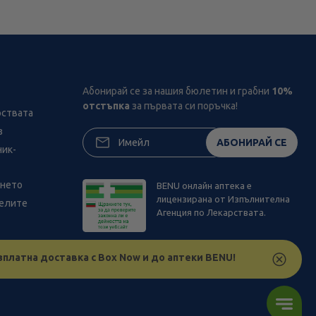
Абонирай се за нашия бюлетин и грабни
10%
отстъпка
за първата си поръчка!
рствата
з
АБОНИРАЙ СЕ
ник-
ането
BENU онлайн аптека е
лицензирана от Изпълнителна
телите
Агенция по Лекарствата.
зплатна доставка с Box Now и до аптеки BENU!