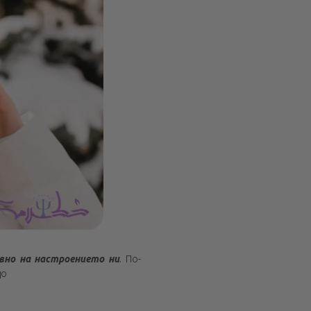
вно на настроението ни
. По-
до