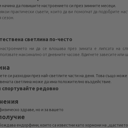
и начина да повишите настроението си през зимните месеци.
някои практически съвети, които да ви помогнат да подобрите на
 сезон.
стествена светлина по-често
настроението ни да се влошава през зимата е липсата на сл
ползвате максимално от дневните часове. Вдигнете завесите или що
ина
ете си разходки през най-светлите части на деня. Това също може
ствената светлина може да има положително въздействие.
 и спортувайте редовно
нения
физическо здраве, но и за вашето
получие
бождава ендорфини, които са известни като хормони на „щастието