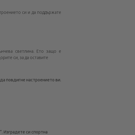
строението си и да поддържате
ънчева светлина. Ето защо е
рите си, за да оставите
 да повдигне настроението ви.
“. Изградете си спортна