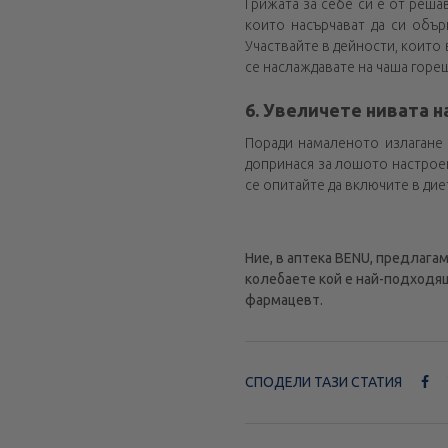
Грижата за себе си е от реша
които насърчават да си обър
Участвайте в дейности, които 
се наслаждавате на чаша горещ
6. Увеличете нивата н
Поради намаленото излагане 
допринася за лошото настрое
се опитайте да включите в дие
Ние, в аптека BENU, предлага
колебаете кой е най-подходящ
фармацевт.
СПОДЕЛИ ТАЗИ СТАТИЯ