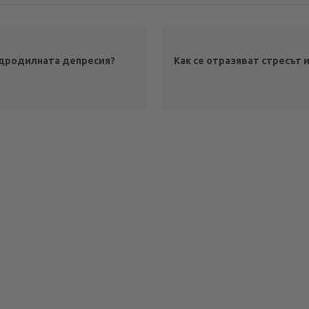
ледродилната депресия?
Как се отразяват стресът 