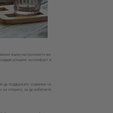
лияние върху настроението ви.
създаде усещане за комфорт и
ия да поддържате социални си
 на открито, за да избегнете