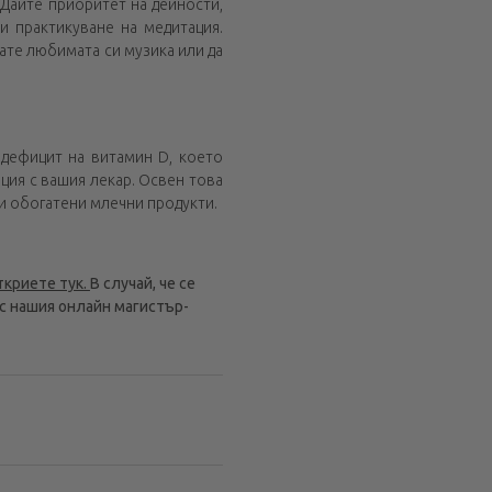
 Дайте приоритет на дейности,
и практикуване на медитация.
шате любимата си музика или да
 дефицит на витамин D, което
ция с вашия лекар. Освен това
 и обогатени млечни продукти.
ткриете тук.
В случай, че се
 с нашия онлайн магистър-