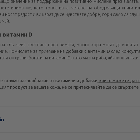
ващо значение за поддържане на позитивно мислене през зимата.
нете внимание, като топла вана, четене на ободряващи книги ил
ви носят радост и ви карат да се чувствате добре, дори само да слу
 чай.
а витамин D
на слънчева светлина през зимата, много хора могат да изпитат
ние. Помислете за приемане на
добавки с витамин D
след консулта
тата си храни, богати на витамин D, като мазна риба, яйчни жълтъци
ме голямо разнообразие от
витамини и добавки
, които можете да о
ият продукт за вашата кожа, не се притеснявайте да се свържете