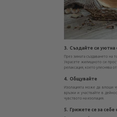
3. Създайте си уютна
През зимата създаването на т
Украсете жилищното си прост
релаксация, което улеснява о
4. Общувайте
Изолацията може да влоши чу
връзки и участвайте в дейно
чувството на изолация.
5. Грижете се за себе 