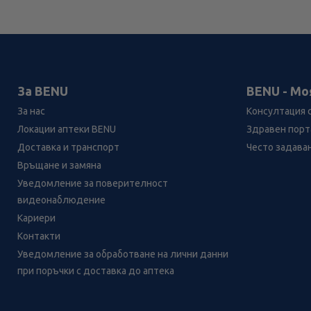
За BENU
BENU - Мо
За нас
Консултация 
Локации аптеки BENU
Здравен порта
Доставка и транспорт
Често задава
Връщане и замяна
Уведомление за поверителност
видеонаблюдение
Кариери
Контакти
Уведомление за обработване на лични данни
при поръчки с доставка до аптека
Лесно ли се ориентираш в
сайта ни днес?