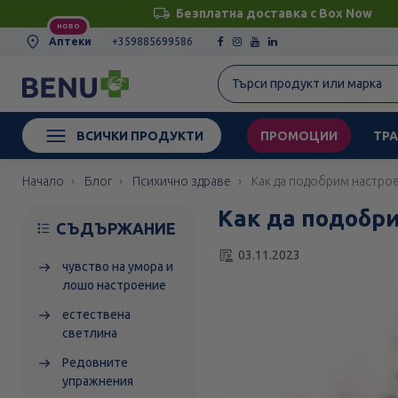
Безплатна доставка с Box Now
НОВО
Аптеки
+359885699586
ВСИЧКИ ПРОДУКТИ
ПРОМОЦИИ
ТРА
Начало
Блог
Психично здраве
Как да подобрим настро
Как да подобри
СЪДЪРЖАНИЕ
03.11.2023
чувство на умора и
лошо настроение
естествена
светлина
Редовните
упражнения