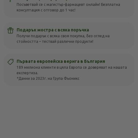
Посъветвай се с магистър-фармацевт онлайн! Безплатна
консултация с отговор до 1 час!
Подарък мостра с всяка поръчка
Получи подарък с всяка своя покупка, без оглед на
стойността – тествай различни продукти!
Първата европейска верига в България
189 милиона клиенти в цяла Европа се доверяват на нашата
експертиза.
*Данни за 2023г. на Група Фьоникс