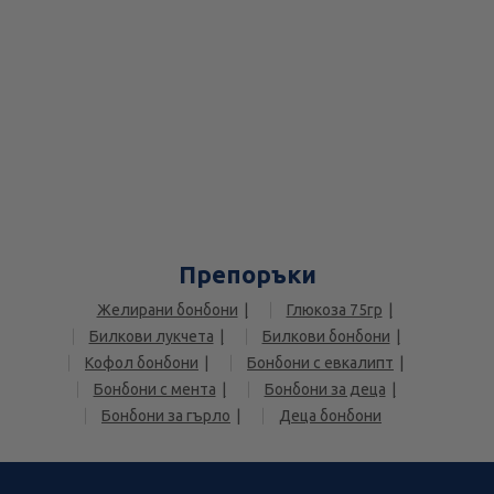
Препоръки
Желирани бонбони
Глюкоза 75гр
Билкови лукчета
Билкови бонбони
Кофол бонбони
Бонбони с евкалипт
Бонбони с мента
Бонбони за деца
Бонбони за гърло
Деца бонбони