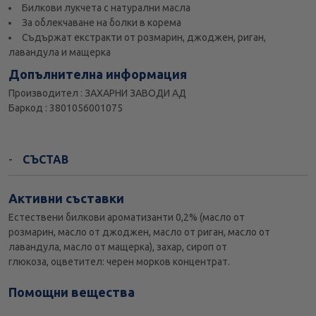
Билкови лукчета с натурални масла
За облекчаване на болки в корема
Съдържат екстракти от розмарин, джоджен, риган,
лавандула и мащерка
Допълнителна информация
Производител : ЗАХАРНИ ЗАВОДИ АД
Баркод : 3801056001075
СЪСТАВ
Активни съставки
Eстествени билкови ароматизанти 0,2% (масло от
розмарин, масло от джоджен, масло от риган, масло от
лавандула, масло от мащерка), захар, сироп от
глюкоза, оцветител: черен морков концентрат.
Помощни вещества