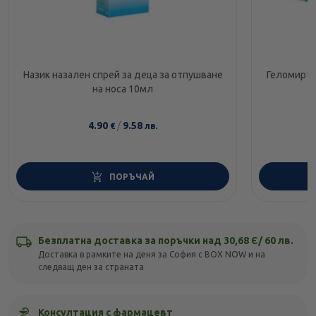
Назик назален спрей за деца за отпушване
Геломирто
на носа 10мл
4.90
/
9.58
€
лв.
ПОРЪЧАЙ
Безплатна доставка за поръчки над 30,68 Є/ 60 лв.
Доставка в рамките на деня за София с BOX NOW и на
следващ ден за страната
Консултация с фармацевт