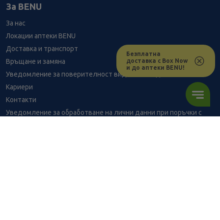
За BENU
За нас
Локации аптеки BENU
Доставка и транспорт
Безплатна
доставка с Box Now
Връщане и замяна
и до аптеки BENU!
Уведомление за поверителност видеонаблюдение
Кариери
Контакти
Уведомление за обработване на лични данни при поръчки с
доставка до аптека
BENU - Моят здравен експерт
Консултация с фармацевт
0.97
/
1,90
В наличност
€
лв.
Здравен портал - блог
Често задавани въпроси
ПОРЪЧАЙ
ВРЪЗКИ