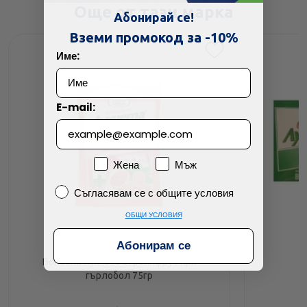
Още от тази марка
Абонирай се!
Вземи промокод за -10%
Име:
E-mail:
Пол
Жена
Мъж
Съгласявам се с общите условия
Съгласявам се с общите условия
ОБЩИ УСЛОВИЯ
Абонирам се
Бонбони лукчета с грейпфрут при
Ч
гърлобол 75гр