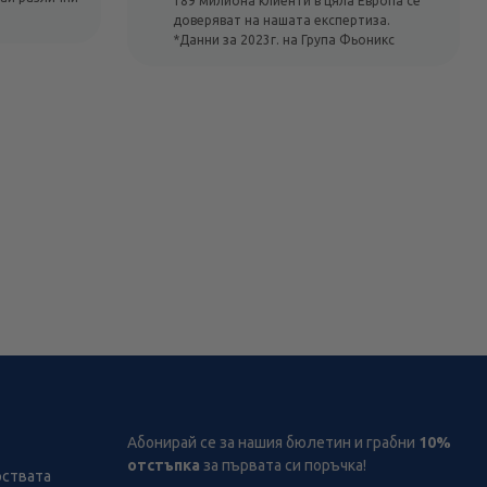
189 милиона клиенти в цяла Европа се
доверяват на нашата експертиза.
*Данни за 2023г. на Група Фьоникс
Абонирай се за нашия бюлетин и грабни
10%
отстъпка
за първата си поръчка!
рствата