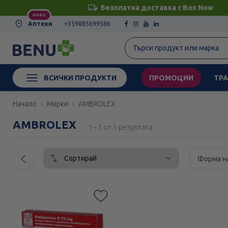
Безплатна доставка с Box Now
НОВО
Аптеки
+359885699586
ВСИЧКИ ПРОДУКТИ
ПРОМОЦИИ
ТРА
Начало
Марки
AMBROLEX
AMBROLEX
1 - 1 от 1 резултата
Сортирай
Предишен
Форма н
елемент