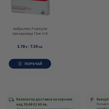
Амбролекс Р капсули
при кашлица 75мг х10
3.78
/
7.39
€
лв.
ПОРЪЧАЙ
Безплатна доставка за поръчки
Консул
над 30,68 Є/ 60 лв.
Посъвет
онлайн! 