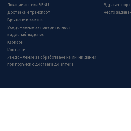
Локации аптеки BENU
Здравен порта
Доставка и транспорт
Често задава
Връщане и замяна
Уведомление за поверителност
видеонаблюдение
Кариери
Контакти
Уведомление за обработване на лични данни
при поръчки с доставка до аптека
Лесно ли се ориентираш в
сайта ни днес?
CH
CZ
EE
LT
LV
HU
NL
RS
SK
RO
IT
BE
IE
UK
NO
DE
Цените и промоциите на продуктите обявени в онлайн аптека 