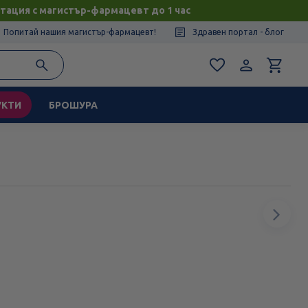
тация с магистър-фармацевт до 1 час
Попитай нашия магистър-фармацевт!
Здравен портал - блог
УКТИ
БРОШУРА
Сл
ел