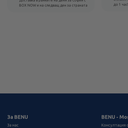
Доставка в рамките на деня за София с
до 1 час
BOX NOW и на следващ ден за страната
За BENU
BENU - Мо
За нас
Консултация 