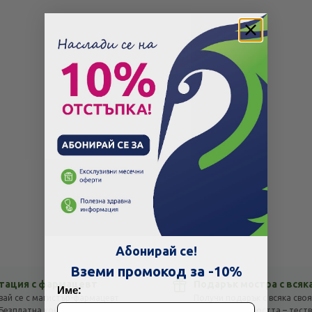
Скъпа доставка
Търсих друго
Абонирай се!
Технически проблем с плащането
Вземи промокод за -10%
тация с фармацевт
Подарък мостра с всяк
Име:
вай се с магистър-фармацевт
Получи подарък с всяка своя
Просто разглеждам
Намерих по-евтино
Безплатна консултация с отговор
оглед на стойността – тест