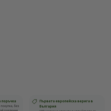
а поръчка
Първата европейска верига в
 покупка, без
България
вай различни