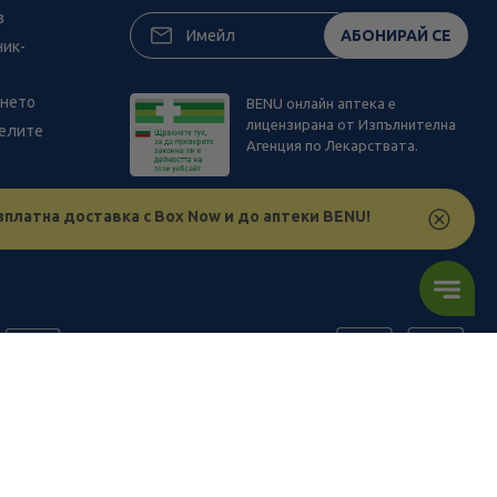
з
АБОНИРАЙ СЕ
ник-
ането
BENU онлайн аптека е
лицензирана от Изпълнителна
телите
Агенция по Лекарствата.
зплатна доставка с Box Now и до аптеки BENU!
ъв физическите ни обекти и други наши платформи за продажба