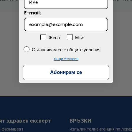
!
продукти!
E-mail:
Пол
Жена
Мъж
Съгласявам се с общите условия
Съгласявам се с общите условия
ОБЩИ УСЛОВИЯ
Абонирам се
ят здравен експерт
ВРЪЗКИ
с фармацевт
Изпълнителна агенция по лека