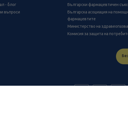
л - блог
Български фармацевтичен съю
ни въпроси
Българска асоциация на помощ
фармацевтите
Министерство на здравеопазв
Комисия за защита на потреби
Бе
FR
benu.bg важат само за нея и могат да се различават от цените в