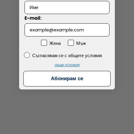
Технически проблем с плащането
E-mail:
Просто разглеждам
Намерих по-евтино
Пол
Жена
Мъж
Съгласявам се с общите условия
Съгласявам се с общите условия
ОБЩИ УСЛОВИЯ
Абонирам се