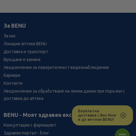
За BENU
За нас
Локации аптеки BENU
Доставка и транспорт
Връщане и замяна
Уведомление за поверителност видеонаблюдение
Кариери
Контакти
Уведомление за обработване на лични данни при поръчки с
доставка до аптека
Безплатна
Лесно ли се ориентираш в сайта ни днес?
BENU - Моят здравен експерт
доставка с Box Now
и до аптеки BENU!
Консултация с фармацевт
Здравен портал - блог