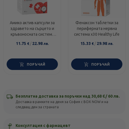
Амико актив капсули за
Фенаксон таблетки за
здравето на сърцето и
периферната нервна
кръвоносната система
система х30 Healthy Life
х60
11.75
/
22.98
15.33
/
29.98
€
лв.
€
лв.
ПОРЪЧАЙ
ПОРЪЧАЙ
Безплатна доставка за поръчки над 30,68 Є/ 60 лв.
Доставка в рамките на деня за София с BOX NOW и на
следващ ден за страната
Консултация с фармацевт