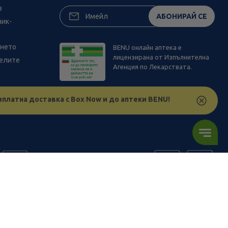
з
АБОНИРАЙ СЕ
ник-
ането
BENU онлайн аптека е
лицензирана от Изпълнителна
телите
Агенция по Лекарствата.
зплатна доставка с Box Now и до аптеки BENU!
ъв физическите ни обекти и други наши платформи за продажба