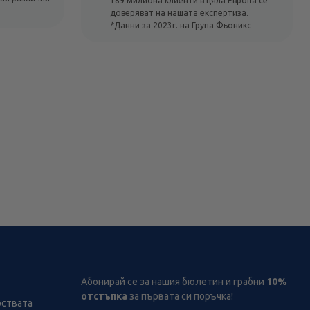
189 милиона клиенти в цяла Европа се
доверяват на нашата експертиза.
*Данни за 2023г. на Група Фьоникс
Абонирай се за нашия бюлетин и грабни
10%
отстъпка
за първата си поръчка!
рствата