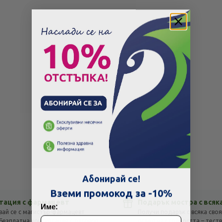
Скъпа доставка
Търсих друго
Абонирай се!
Технически проблем с плащането
Вземи промокод за -10%
тация с фармацевт
Подарък мостра с всяк
Име:
вай се с магистър-фармацевт
Получи подарък с всяка своя
Просто разглеждам
Намерих по-евтино
Безплатна консултация с отговор
оглед на стойността – тест