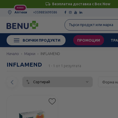
Безплатна доставка с Box Now
НОВО
Аптеки
+359885699586
ВСИЧКИ ПРОДУКТИ
ПРОМОЦИИ
ТРА
Начало
Марки
INFLAMEND
INFLAMEND
1 - 1 от 1 резултата
Сортирай
Предишен
Форма н
елемент