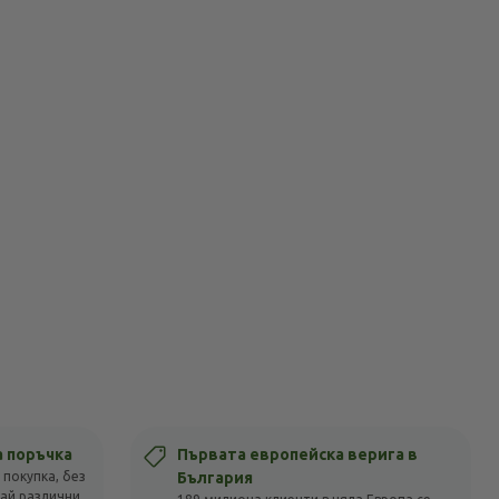
а поръчка
Първата европейска верига в
 покупка, без
България
вай различни