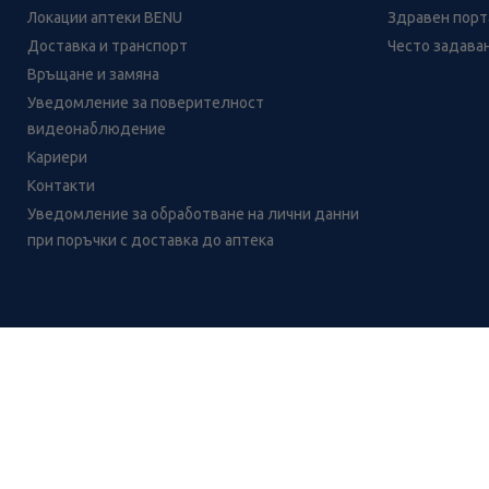
Локации аптеки BENU
Здравен порта
Доставка и транспорт
Често задава
Връщане и замяна
Уведомление за поверителност
видеонаблюдение
Кариери
Контакти
Уведомление за обработване на лични данни
при поръчки с доставка до аптека
Лесно ли се ориентираш в
сайта ни днес?
CH
CZ
EE
LT
LV
HU
NL
RS
SK
RO
IT
BE
IE
UK
NO
DE
Цените и промоциите на продуктите обявени в онлайн аптека 