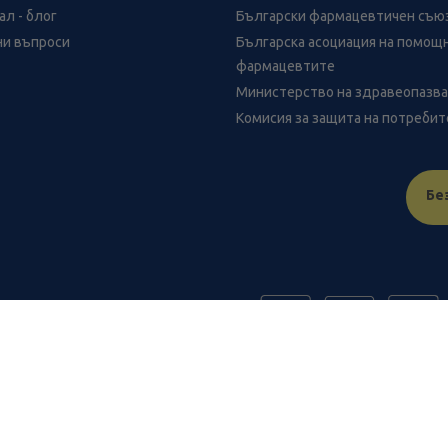
л - блог
Български фармацевтичен съю
ни въпроси
Българска асоциация на помощ
фармацевтите
Министерство на здравеопазв
Комисия за защита на потреби
Бе
FR
benu.bg важат само за нея и могат да се различават от цените в