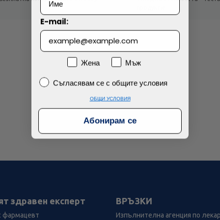
!
продукти!
E-mail:
Пол
Жена
Мъж
Съгласявам се с общите условия
Съгласявам се с общите условия
ОБЩИ УСЛОВИЯ
Абонирам се
ят здравен експерт
ВРЪЗКИ
с фармацевт
Изпълнителна агенция по лека