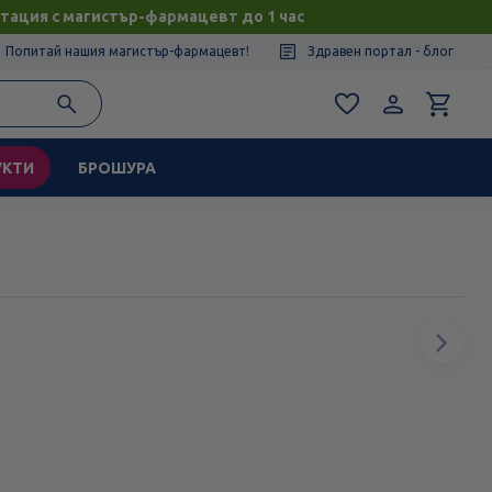
тация с магистър-фармацевт до 1 час
Попитай нашия магистър-фармацевт!
Здравен портал - блог
УКТИ
БРОШУРА
Сл
ел