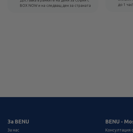
Доставка в рамките на деня за София с
до 1 час
BOX NOW и на следващ ден за страната
За BENU
BENU - Мо
За нас
Консултация 