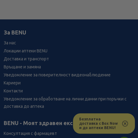
За BENU
За нас
Локации аптеки BENU
Доставка и транспорт
Връщане и замяна
Уведомление за поверителност видеонаблюдение
Кариери
Контакти
Уведомление за обработване на лични данни при поръчки с
доставка до аптека
Безплатна
Лесно ли се ориентираш в сайта ни днес?
BENU - Моят здравен експерт
доставка с Box Now
и до аптеки BENU!
Консултация с фармацевт