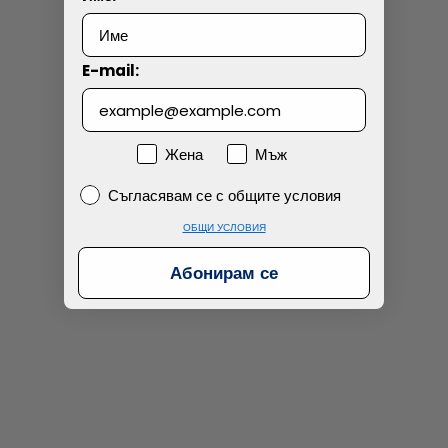
Технически проблем с плащането
E-mail:
Просто разглеждам
Намерих по-евтино
Пол
Жена
Мъж
Съгласявам се с общите условия
Съгласявам се с общите условия
ОБЩИ УСЛОВИЯ
Абонирам се