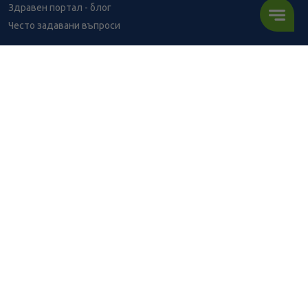
Здравен портал - блог
Често задавани въпроси
ВРЪЗКИ
Изпълнителна агенция по лекарствата
Български фармацевтичен съюз
Българска асоциация на помощник-фармацевтите
Министерство на здравеопазването
Комисия за защита на потребителите
Абонирай се за нашия бюлетин и грабни
10% отстъпка
за
първата си поръчка!
АБОНИРАЙ СЕ
BENU онлайн аптека е лицензирана от
Изпълнителна Агенция по Лекарствата.