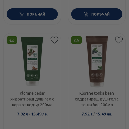
ПОРЪЧАЙ
ПОРЪЧАЙ
Klorane cedar
Klorane tonka bean
хидратиращ душ-гел с
хидратиращ душ-гел с
кора от кедър 200мл
тонка боб 200мл
7.92
/
15.49
7.92
/
15.49
€
лв.
€
лв.