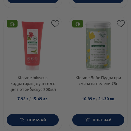
Klorane hibiscus
Klorane Бебе Пудра при
хидратиращ душ-гел с
смяна на пелени 75г
цвят от хибискус 200мл
7.92
/
15.49
10.89
/
21.30
€
лв.
€
лв.
ПОРЪЧАЙ
ПОРЪЧАЙ