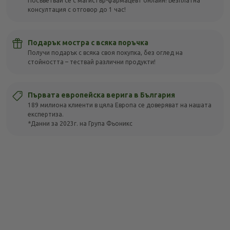
Посъветвай се с магистър-фармацевт онлайн! Безплатна
консултация с отговор до 1 час!
Подарък мостра с всяка поръчка
Получи подарък с всяка своя покупка, без оглед на
стойността – тествай различни продукти!
Първата европейска верига в България
189 милиона клиенти в цяла Европа се доверяват на нашата
експертиза.
*Данни за 2023г. на Група Фьоникс