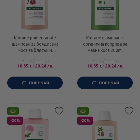
Klorane pomegranate
Klorane шампоан с
шампоан за боядисана
органична коприва за
коса за блясък и
мазна коса 200ml
хидратация с нар 200мл
12.95
/
25.33
12.95
/
25.33
€
лв.
€
лв.
10.35
/
20.24
10.35
/
20.24
€
лв.
€
лв.
ПОРЪЧАЙ
ПОРЪЧАЙ
Етикети
Етикети
-20%
-20%