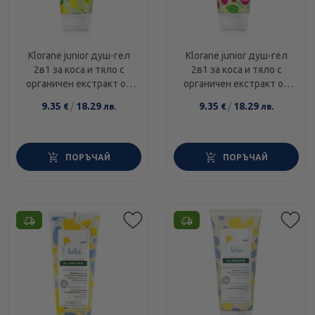
Klorane junior душ-гел
Klorane junior душ-гел
2в1 за коса и тяло с
2в1 за коса и тяло с
органичен екстракт от
органичен екстракт от
овес и аромat на круша
овес и аромat на малина
9.35
/
18.29
9.35
/
18.29
€
лв.
€
лв.
200мл
200мл
ПОРЪЧАЙ
ПОРЪЧАЙ