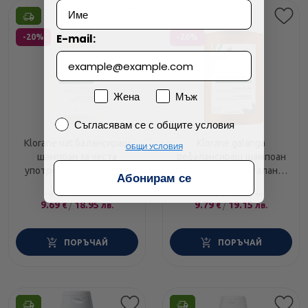
Технически проблем с плащането
Етикети
Етикети
E-mail:
-20%
-20%
Просто разглеждам
Намерих по-евтино
Пол
Жена
Мъж
Съгласявам се с общите условия
Съгласявам се с общите условия
Klorane oat балансиращ
Klorane galanga
ОБЩИ УСЛОВИЯ
шампоан за честа
ребалансиращ шампоан
употреба с овес 200мл
против пърхот с галанга
Абонирам се
200мл
12.19
/
23.84
12.25
/
23.96
€
лв.
€
лв.
9.69
/
18.95
9.79
/
19.15
€
лв.
€
лв.
ПОРЪЧАЙ
ПОРЪЧАЙ
Етикети
Етикети