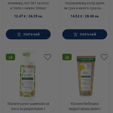
измиващ гел 2в1 за коса
подхранващ колд крем
и тяло с невен 500мл
за суха и много суха кожа
за лице, тяло и ръце с
12.47
/
24.39
14.52
/
28.40
€
лв.
€
лв.
невен 125мл
ПОРЪЧАЙ
ПОРЪЧАЙ
Klorane junior шампоан за
Klorane Бебешки
коса за разресване с
хидратиращ крем с