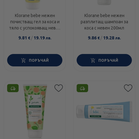
Klorane bebe нежен
Klorane bebe нежен
почистващ гел за коса и
разплитащ шампоан за
тяло с успокояващ невен
коса с невен 200мл
200ml
9.81
/
19.19
9.86
/
19.28
€
лв.
€
лв.
ПОРЪЧАЙ
ПОРЪЧАЙ