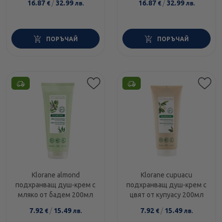
16.87
/
32.99
16.87
/
32.99
€
лв.
€
лв.
невен 500мл
ПОРЪЧАЙ
ПОРЪЧАЙ
Klorane almond
Klorane cupuacu
подхранващ душ-крем с
подхранващ душ-крем с
мляко от бадем 200мл
цвят от купуасу 200мл
7.92
/
15.49
7.92
/
15.49
€
лв.
€
лв.