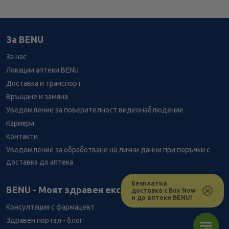
За BENU
За нас
Локации аптеки BENU
Доставка и транспорт
Връщане и замяна
Уведомление за поверителност видеонаблюдение
Кариери
Контакти
Уведомление за обработване на лични данни при поръчки с
доставка до аптека
Безплатна
Лесно ли се ориентираш в сайта ни днес?
BENU - Моят здравен експерт
доставка с Box Now
и до аптеки BENU!
Консултация с фармацевт
Здравен портал - блог