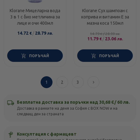
Klorane Мицеларна вода
Klorane Сух шампоан с
3 в 1 с био метличина за
коприва и витамин Е за
лице и очи 400мл
мазна коса 150мл
14.72
/
28.79
€
лв.
14.79
/
28.93
€
лв.
11.79
/
23.06
€
лв.
ПОРЪЧАЙ
ПОРЪЧАЙ
1
2
3
Безплатна доставка за поръчки над 30,68 Є/ 60 лв.
Доставка в рамките на деня за София с BOX NOW и на
следващ ден за страната
Консултация с фармацевт