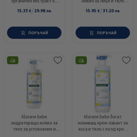
органичен екстракт от
невен за лице и тяло
овес и аромat на
200мл
15.33
/
29.98
15.95
/
31.20
€
лв.
€
лв.
праскова 500мл
ПОРЪЧАЙ
ПОРЪЧАЙ
Klorane bebe
Klorane bebe богат
хидратиращо мляко за
измиващ крем лавант за
тяло за успокоение и
коса и тяло с колд крем
грижа след къпане с
и невен 500мл