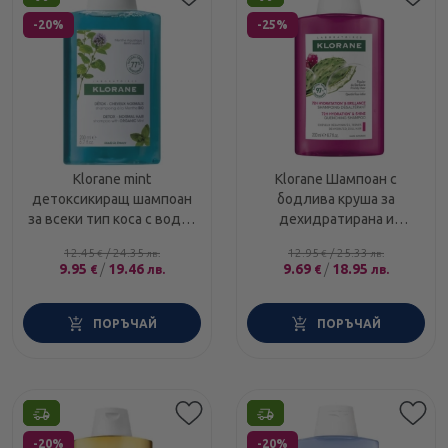
-20%
-25%
Klorane mint
Klorane Шампоан с
детоксикиращ шампоан
бодлива круша за
за всеки тип коса с водна
дехидратирана и
мента 200мл
безжизнена коса 200мл
12.45
/
24.35
12.95
/
25.33
€
лв.
€
лв.
9.95
/
19.46
9.69
/
18.95
€
лв.
€
лв.
ПОРЪЧАЙ
ПОРЪЧАЙ
Етикети
Етикети
-20%
-20%