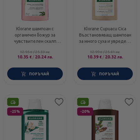
Klorane шампоан с
Klorane Cupuacu Cica
органичен божур за
Възстановяващ шампоан
чувствителен скалп
за много суха и увредена
200ml
коса с органично купуасу
12.95
/
25.33
12.99
/
25.41
€
лв.
€
лв.
200мл
10.35
/
20.24
10.39
/
20.32
€
лв.
€
лв.
ПОРЪЧАЙ
ПОРЪЧАЙ
Етикети
Етикети
-25%
-20%