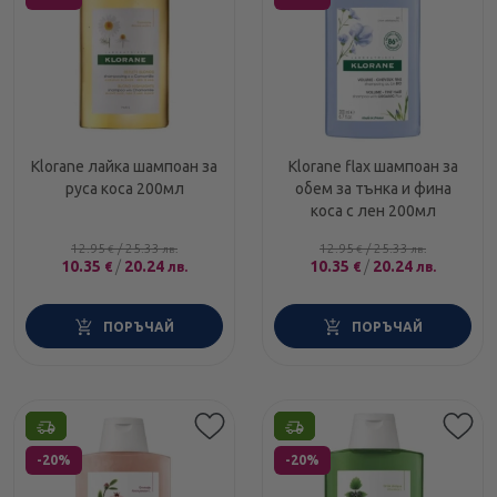
Klorane лайка шампоан за
Klorane flax шампоан за
руса коса 200мл
обем за тънка и фина
коса с лен 200мл
12.95
/
25.33
12.95
/
25.33
€
лв.
€
лв.
10.35
/
20.24
10.35
/
20.24
€
лв.
€
лв.
ПОРЪЧАЙ
ПОРЪЧАЙ
Етикети
Етикети
-20%
-20%