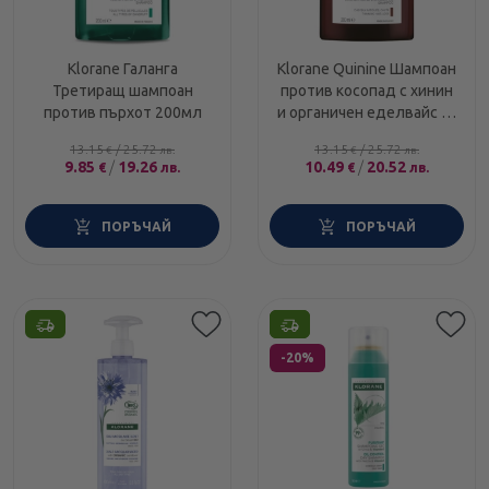
Klorane Галанга
Klorane Quinine Шампоан
Третиращ шампоан
против косопад с хинин
против пърхот 200мл
и органичен еделвайс за
косопад, изстъняваща
13.15
/
25.72
13.15
/
25.72
€
лв.
€
лв.
коса 200
9.85
/
19.26
10.49
/
20.52
€
лв.
€
лв.
ПОРЪЧАЙ
ПОРЪЧАЙ
Етикети
-20%