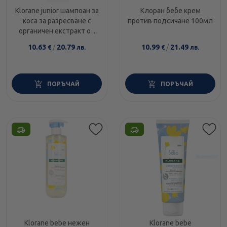
Klorane junior шампоан за
Клоран бебе крем
коса за разресване с
против подсичане 100мл
органичен екстракт от
овес и аромat на
10.63
/
20.79
10.99
/
21.49
€
лв.
€
лв.
праскова 200мл
ПОРЪЧАЙ
ПОРЪЧАЙ
Klorane bebe нежен
Klorane bebe