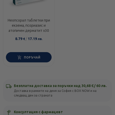
Неопсорал таблетки при
екзема, псориазис и
атопичен дерматит х30
8.79
/
17.19
€
лв.
ПОРЪЧАЙ
Безплатна доставка за поръчки над 30,68 Є/ 60 лв.
Доставка в рамките на деня за София с BOX NOW и на
следващ ден за страната
Консултация с фармацевт