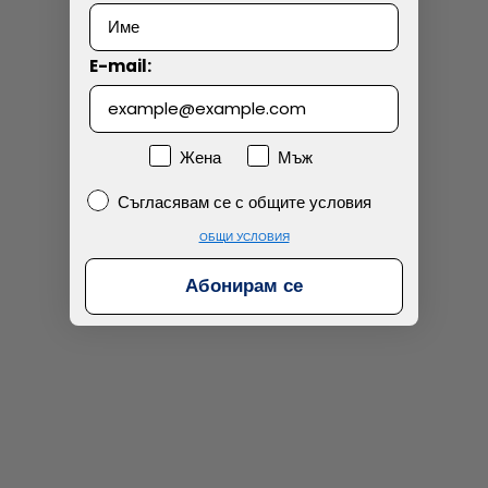
Технически проблем с плащането
E-mail:
Просто разглеждам
Намерих по-евтино
Пол
Жена
Мъж
Съгласявам се с общите условия
Съгласявам се с общите условия
ОБЩИ УСЛОВИЯ
Абонирам се