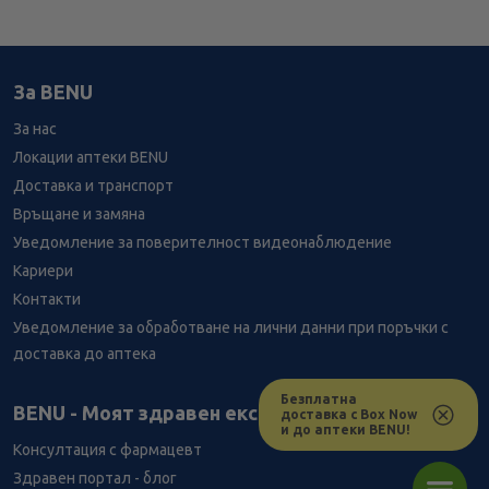
За BENU
За нас
Локации аптеки BENU
Доставка и транспорт
Връщане и замяна
Уведомление за поверителност видеонаблюдение
Кариери
Контакти
Уведомление за обработване на лични данни при поръчки с
доставка до аптека
Безплатна
Лесно ли се ориентираш в сайта ни днес?
BENU - Моят здравен експерт
доставка с Box Now
и до аптеки BENU!
Консултация с фармацевт
Здравен портал - блог