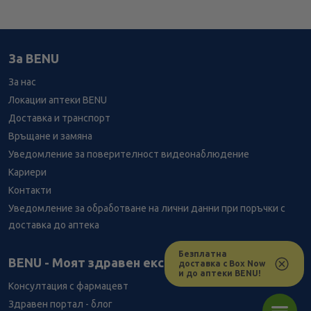
За BENU
За нас
Локации аптеки BENU
Доставка и транспорт
Връщане и замяна
Уведомление за поверителност видеонаблюдение
Кариери
Контакти
Уведомление за обработване на лични данни при поръчки с
доставка до аптека
Безплатна
Лесно ли се ориентираш в сайта ни днес?
BENU - Моят здравен експерт
доставка с Box Now
и до аптеки BENU!
Консултация с фармацевт
Здравен портал - блог