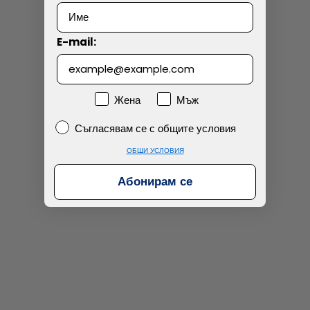
Технически проблем с плащането
E-mail:
Просто разглеждам
Намерих по-евтино
Пол
Жена
Мъж
Съгласявам се с общите условия
Съгласявам се с общите условия
ОБЩИ УСЛОВИЯ
Абонирам се