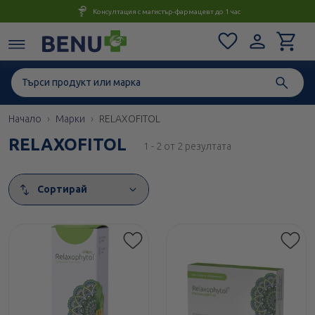
Консултация с магистър-фармацевт до 1 час
Начало
Марки
RELAXOFITOL
RELAXOFITOL
1 - 2 от 2 резултата
Сортирай