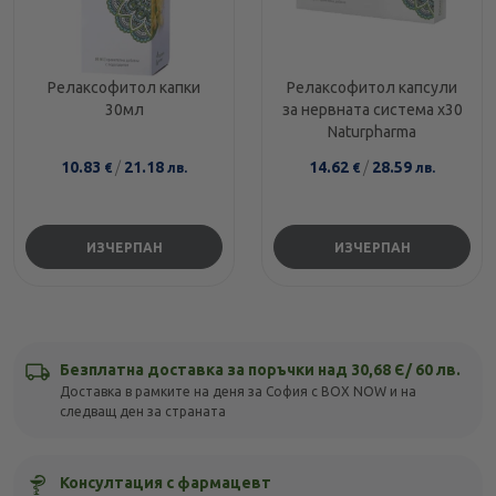
Релаксофитол капки
Релаксофитол капсули
30мл
за нервната система х30
Naturpharma
10.83
/
21.18
14.62
/
28.59
€
лв.
€
лв.
ИЗЧЕРПАН
ИЗЧЕРПАН
Безплатна доставка за поръчки над 30,68 Є/ 60 лв.
Доставка в рамките на деня за София с BOX NOW и на
следващ ден за страната
Консултация с фармацевт