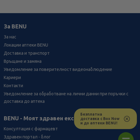
За BENU
За нас
Локации аптеки BENU
Доставка и транспорт
Връщане и замяна
Уведомление за поверителност видеонаблюдение
Кариери
Контакти
Уведомление за обработване на лични данни при поръчки с
доставка до аптека
Безплатна
Лесно ли се ориентираш в сайта ни днес?
BENU - Моят здравен експерт
доставка с Box Now
и до аптеки BENU!
Консултация с фармацевт
Здравен портал - блог