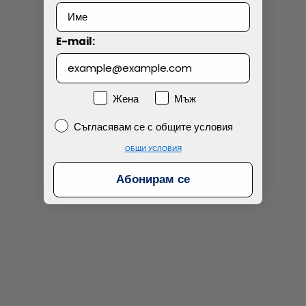
Технически проблем с плащането
E-mail:
Просто разглеждам
Намерих по-евтино
Пол
Жена
Мъж
Съгласявам се с общите условия
Съгласявам се с общите условия
ОБЩИ УСЛОВИЯ
Абонирам се