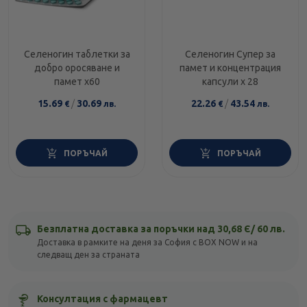
Селеногин таблетки за
Селеногин Супер за
добро оросяване и
памет и концентрация
памет х60
капсули х 28
15.69
/
30.69
22.26
/
43.54
€
лв.
€
лв.
ПОРЪЧАЙ
ПОРЪЧАЙ
Безплатна доставка за поръчки над 30,68 Є/ 60 лв.
Доставка в рамките на деня за София с BOX NOW и на
следващ ден за страната
Консултация с фармацевт