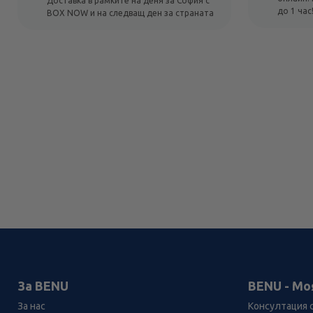
Доставка в рамките на деня за София с
до 1 час
BOX NOW и на следващ ден за страната
За BENU
BENU - Мо
За нас
Консултация 