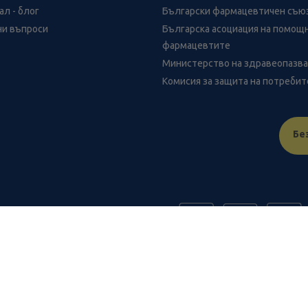
л - блог
Български фармацевтичен съю
ни въпроси
Българска асоциация на помощ
фармацевтите
Министерство на здравеопазв
Комисия за защита на потреби
Бе
FR
benu.bg важат само за нея и могат да се различават от цените в