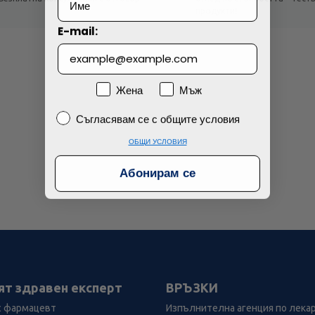
!
продукти!
E-mail:
Пол
Жена
Мъж
Съгласявам се с общите условия
Съгласявам се с общите условия
ОБЩИ УСЛОВИЯ
Абонирам се
ят здравен експерт
ВРЪЗКИ
с фармацевт
Изпълнителна агенция по лека