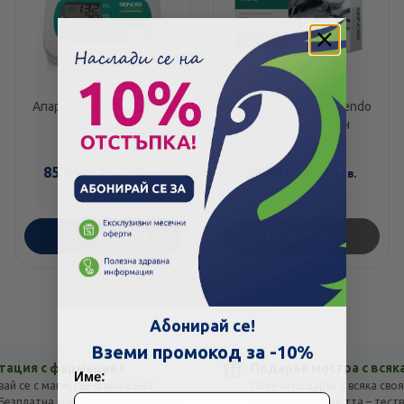
Апарат за кръвно sendo
Апарат за кръвно sendo
advance 3
primo механичен
85.64
/
167.50
24.28
/
47.49
€
лв.
€
лв.
ПОРЪЧАЙ
ИЗЧЕРПАН
Скъпа доставка
Търсих друго
Абонирай се!
Технически проблем с плащането
Вземи промокод за -10%
тация с фармацевт
Подарък мостра с всяк
Име:
вай се с магистър-фармацевт
Получи подарък с всяка своя
Просто разглеждам
Намерих по-евтино
Безплатна консултация с отговор
оглед на стойността – тест