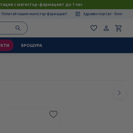
тация с магистър-фармацевт до 1 час
Попитай нашия магистър-фармацевт!
Здравен портал - блог
УКТИ
БРОШУРА
Сл
ел