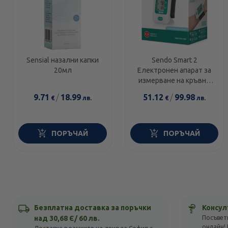
Sensial назални капки
Sendo Smart 2
20мл
Електронен апарат за
измерване на кръвно
налягане за китка
9.71
/
18.99
51.12
/
99.98
€
лв.
€
лв.
ПОРЪЧАЙ
ПОРЪЧАЙ
Безплатна доставка за поръчки
Консул
над 30,68 Є/ 60 лв.
Посъвет
онлайн! 