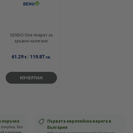
SENDO One Апарат за
кръвно налягане
61.29
/
119.87
€
лв.
ИЗЧЕРПАН
а поръчка
Първата европейска верига в
 покупка, без
България
вай различни