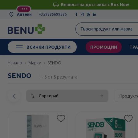
Безплатна доставка с Box Now
НОВО
Аптеки
+359885699586
ВСИЧКИ ПРОДУКТИ
ПРОМОЦИИ
ТРА
Начало
Марки
SENDO
SENDO
1 - 5 от 5 резултата
Сортирай
Предишен
Продукт
елемент