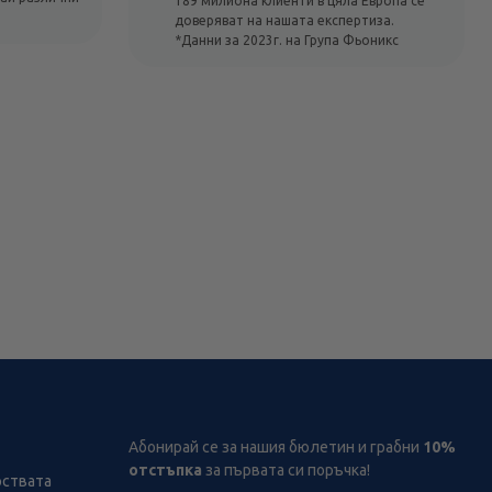
189 милиона клиенти в цяла Европа се
доверяват на нашата експертиза.
*Данни за 2023г. на Група Фьоникс
Абонирай се за нашия бюлетин и грабни
10%
отстъпка
за първата си поръчка!
рствата