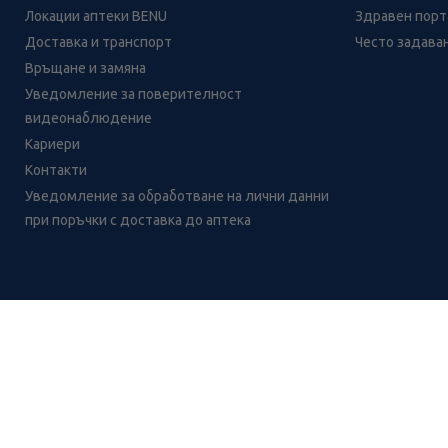
Локации аптеки BENU
Здравен порта
Доставка и транспорт
Често задава
Връщане и замяна
Уведомление за поверителност
видеонаблюдение
Кариери
Контакти
Уведомление за обработване на лични данни
при поръчки с доставка до аптека
Лесно ли се ориентираш в
сайта ни днес?
CH
CZ
EE
LT
LV
HU
NL
RS
SK
RO
IT
BE
IE
UK
NO
DE
Цените и промоциите на продуктите обявени в онлайн аптека 