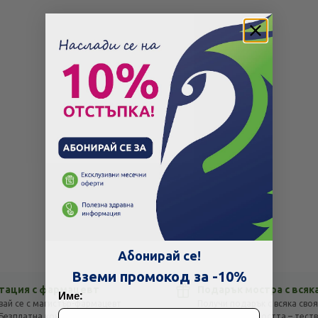
Скъпа доставка
Търсих друго
Абонирай се!
Технически проблем с плащането
Вземи промокод за -10%
тация с фармацевт
Подарък мостра с всяк
Име:
вай се с магистър-фармацевт
Получи подарък с всяка своя
Просто разглеждам
Намерих по-евтино
Безплатна консултация с отговор
оглед на стойността – тест