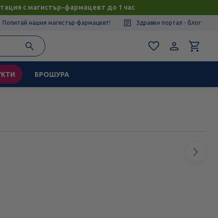
тация с магистър-фармацевт до 1 час
Попитай нашия магистър-фармацевт!
Здравен портал - блог
УКТИ
БРОШУРА
Сл
ел