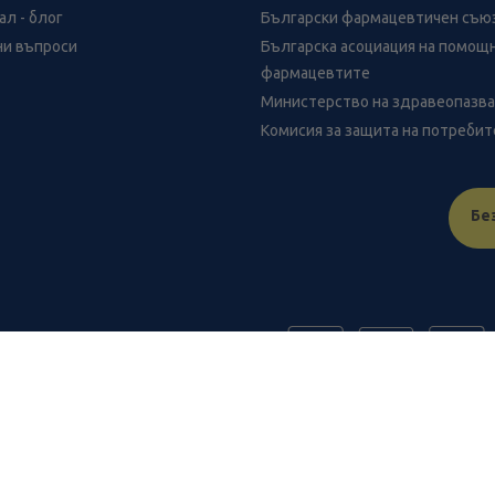
л - блог
Български фармацевтичен съю
ни въпроси
Българска асоциация на помощ
фармацевтите
Министерство на здравеопазв
Комисия за защита на потреби
Бе
FR
benu.bg важат само за нея и могат да се различават от цените в