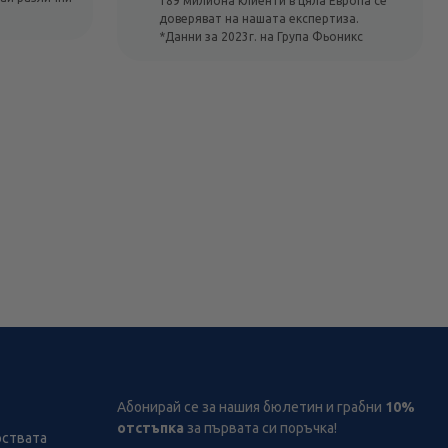
189 милиона клиенти в цяла Европа се
доверяват на нашата експертиза.
*Данни за 2023г. на Група Фьоникс
Абонирай се за нашия бюлетин и грабни
10%
отстъпка
за първата си поръчка!
рствата