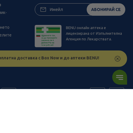
з
АБОНИРАЙ СЕ
ник-
ането
BENU онлайн аптека е
лицензирана от Изпълнителна
телите
Агенция по Лекарствата.
зплатна доставка с Box Now и до аптеки BENU!
ъв физическите ни обекти и други наши платформи за продажба