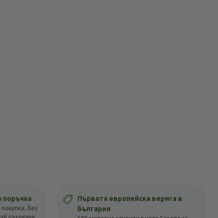
а поръчка
Първата европейска верига в
 покупка, без
България
вай различни