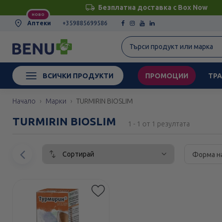
Безплатна доставка с Box Now
НОВО
Аптеки
+359885699586
ВСИЧКИ ПРОДУКТИ
ПРОМОЦИИ
ТРА
Начало
Марки
TURMIRIN BIOSLIM
TURMIRIN BIOSLIM
1 - 1 от 1 резултата
Сортирай
Предишен
Форма н
елемент