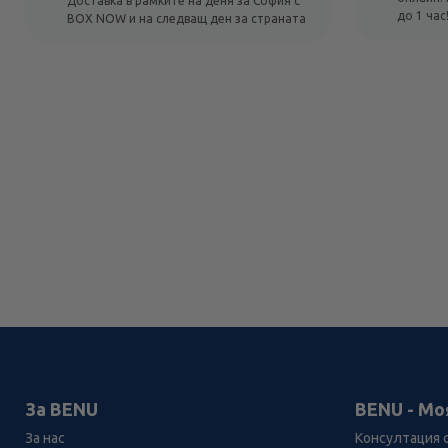
Доставка в рамките на деня за София с
до 1 час
BOX NOW и на следващ ден за страната
За BENU
BENU - Мо
За нас
Консултация 