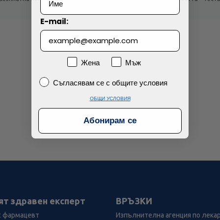
!
продукти!
E-mail:
Пол
Жена
Мъж
Съгласявам се с общите условия
Съгласявам се с общите условия
ОБЩИ УСЛОВИЯ
Абонирам се
ят здравен експерт
ВРЪЗКИ
с фармацевт
Изпълнителна агенция по лека