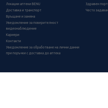
Локации аптеки BENU
Здравен порта
Доставка и транспорт
Често задава
Връщане и замяна
Уведомление за поверителност
видеонаблюдение
Кариери
Контакти
Уведомление за обработване на лични данни
при поръчки с доставка до аптека
Лесно ли се ориентираш в
сайта ни днес?
CH
CZ
EE
LT
LV
HU
NL
RS
SK
RO
IT
BE
IE
UK
NO
DE
Цените и промоциите на продуктите обявени в онлайн аптека 