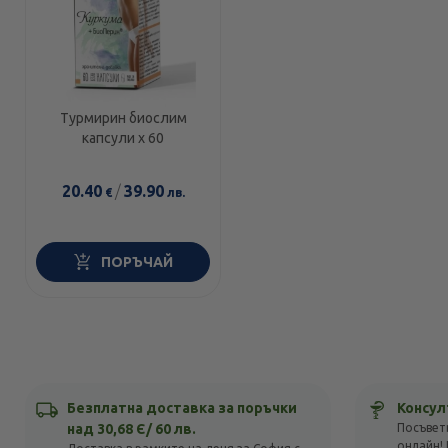
Турмирин биослим
капсули х 60
20.40
/
39.90
€
лв.
ПОРЪЧАЙ
Безплатна доставка за поръчки
Консул
над 30,68 Є/ 60 лв.
Посъвет
онлайн! 