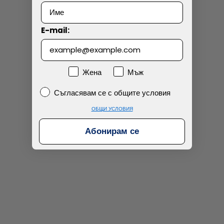
Технически проблем с плащането
E-mail:
Просто разглеждам
Намерих по-евтино
Пол
Жена
Мъж
Съгласявам се с общите условия
Съгласявам се с общите условия
ОБЩИ УСЛОВИЯ
Абонирам се