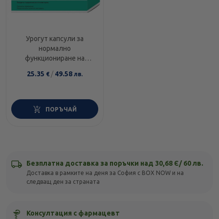
Урогут капсули за
нормално
функциониране на
простата 160мг/120мг
25.35
/
49.58
€
лв.
х60
ПОРЪЧАЙ
Безплатна доставка за поръчки над 30,68 Є/ 60 лв.
Доставка в рамките на деня за София с BOX NOW и на
следващ ден за страната
Консултация с фармацевт