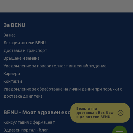
За BENU
За нас
Локации аптеки BENU
Доставка и транспорт
Връщане и замяна
Уведомление за поверителност видеонаблюдение
Кариери
Контакти
Уведомление за обработване на лични данни при поръчки с
доставка до аптека
Безплатна
Лесно ли се ориентираш в сайта ни днес?
BENU - Моят здравен експерт
доставка с Box Now
и до аптеки BENU!
Консултация с фармацевт
Здравен портал - блог