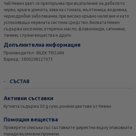
Чай Невен цвят се препоръчва при възпаление на дебелото
черво, кръв в урината, язва на стомаха, жълтеница, воднянка,
чернодробни заболявания, при високо кръвно налягане и като
успокояващо нервната система средство. Билката Невен
съдържа киселини, етерично масло, флавоноиди, сапонини,
танини, слузни вещества и други.
Допълнителна информация
Производител : BILEK TROJAN
Баркод : 3800208227073
СЪСТАВ
Активни съставки
Кутията съдържа 30 g сухи, ронени цветове от Невен
Помощни вещества
Проверете списъка със съставките директно върху опаковката
поради възможни промени.