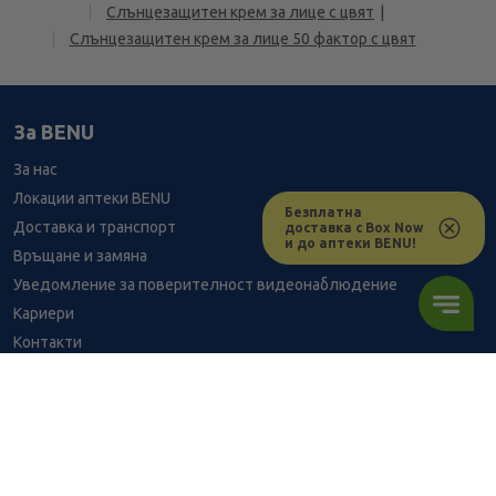
Слънцезащитен крем за лице с цвят
Слънцезащитен крем за лице 50 фактор с цвят
За BENU
За нас
Локации аптеки BENU
Безплатна
Доставка и транспорт
доставка с Box Now
и до аптеки BENU!
Връщане и замяна
Уведомление за поверителност видеонаблюдение
Кариери
Контакти
Уведомление за обработване на лични данни при поръчки с
доставка до аптека
BENU - Моят здравен експерт
0.76
/
1,49
В наличност
€
лв.
Консултация с фармацевт