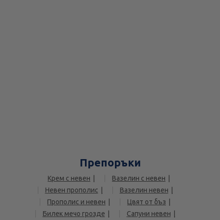
Препоръки
Крем с невен
Вазелин с невен
Невен прополис
Вазелин невен
Прополис и невен
Цвят от бъз
Билек мечо грозде
Сапуни невен