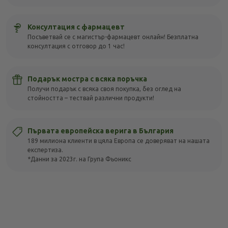
Консултация с фармацевт
Посъветвай се с магистър-фармацевт онлайн! Безплатна
консултация с отговор до 1 час!
Подарък мостра с всяка поръчка
Получи подарък с всяка своя покупка, без оглед на
стойността – тествай различни продукти!
Първата европейска верига в България
189 милиона клиенти в цяла Европа се доверяват на нашата
експертиза.
*Данни за 2023г. на Група Фьоникс