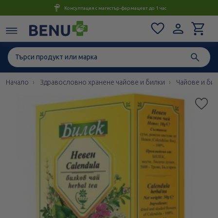
Консултация с магистър-фармацевт до 1 час
Начало
Здравословно хранене чайове и билки
Чайове и би