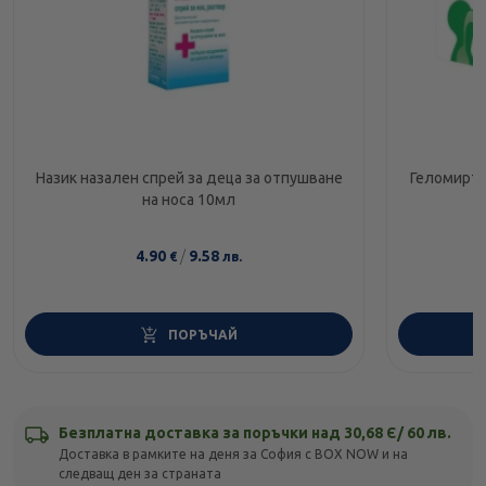
Назик назален спрей за деца за отпушване
Геломирто
на носа 10мл
4.90
/
9.58
€
лв.
ПОРЪЧАЙ
Безплатна доставка за поръчки над 30,68 Є/ 60 лв.
Доставка в рамките на деня за София с BOX NOW и на
следващ ден за страната