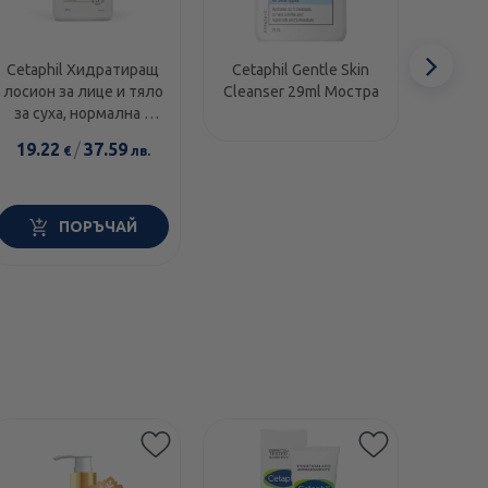
Сл
Cetaphil Хидратиращ
Cetaphil Gentle Skin
Cetap
лосион за лице и тяло
Cleanser 29ml Мостра
ноще
еле
за суха, нормална и
лице 
чувствителна кожа
много 
19.22
/
37.59
15.1
€
лв.
500мл
ПОРЪЧАЙ
Етикети