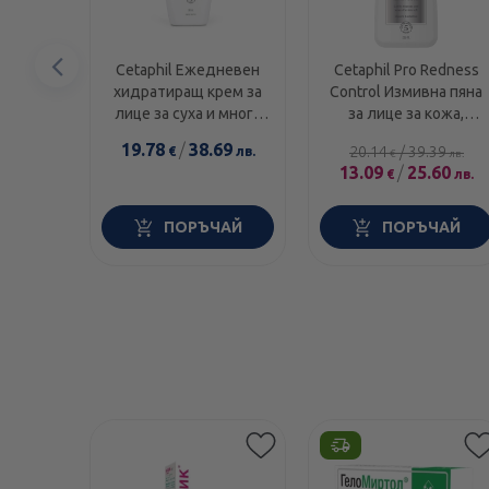
Предишен
Cetaphil Ежедневен
Cetaphil Pro Redness
хидратиращ крем за
Control Измивна пяна
елемент
лице за суха и много
за лице за кожа,
суха кожа 88мл
склонна към
19.78
/
38.69
20.14
/
39.39
€
лв.
€
лв.
зачервявания 236мл
13.09
/
25.60
€
лв.
ПОРЪЧАЙ
ПОРЪЧАЙ