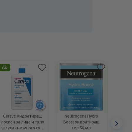
Етикети
Cerave Хидратиращ
Neutrogena Hydro
Coco
Сл
лосион за лице и тяло
Boost хидратиращ
berry
за суха към много суха
гел 50 мл
рев