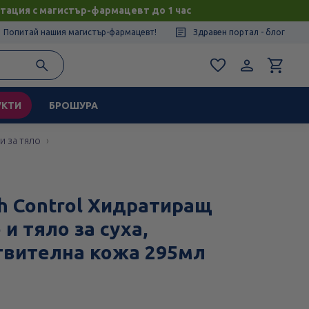
тация с магистър-фармацевт до 1 час
Попитай нашия магистър-фармацевт!
Здравен портал - блог
УКТИ
БРОШУРА
и за тяло
tch Control Хидратиращ
 и тяло за суха,
твителна кожа 295мл