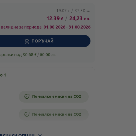
19.07
/
37,30
€
лв.
12.39
/
24,23
€
лв.
 валидна за периода:
01.08.2026
-
31.08.2026
ПОРЪЧАЙ
поръчки над
30.68
/
60.00
€
лв.
о 1
По-малко емисии на CO2
По-малко емисии на CO2
ВСИЧКИ ОПЦИИ