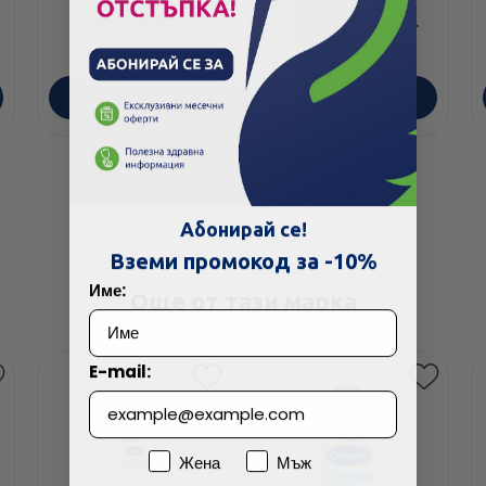
концентрат SPF50+
3.06
/
5.98
26.07
/
50.99
€
лв.
€
лв.
30мл
ПОРЪЧАЙ
ПОРЪЧАЙ
Абонирай се!
Вземи промокод за -10%
Име:
Още от тази марка
E-mail:
Пол
Жена
Мъж