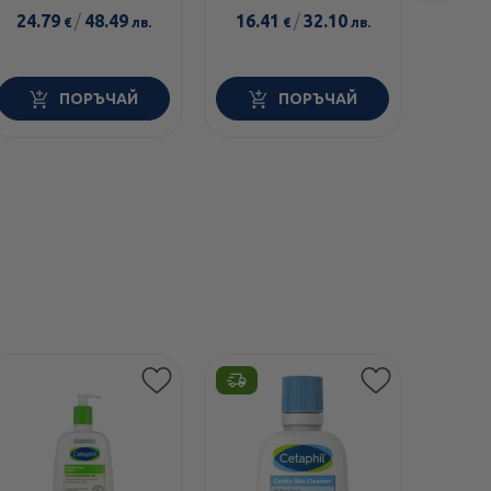
еле
кожа промо 1000мл
еликси
24.79
/
48.49
16.41
/
32.10
36.8
€
лв.
€
лв.
598750
ПОРЪЧАЙ
ПОРЪЧАЙ