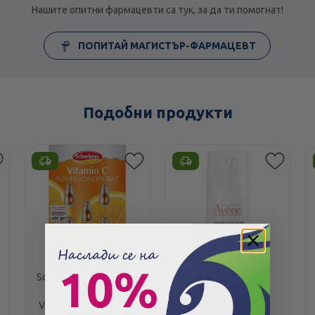
Нашите опитни фармацевти са тук, за да ти помогнат!
ПОПИТАЙ МАГИСТЪР-ФАРМАЦЕВТ
Подобни продукти
Schaebens озаряващи
Avene Ar Rosamed
капсули за лице
Предпазващ
Vitamin C концентрат
хидратиращ