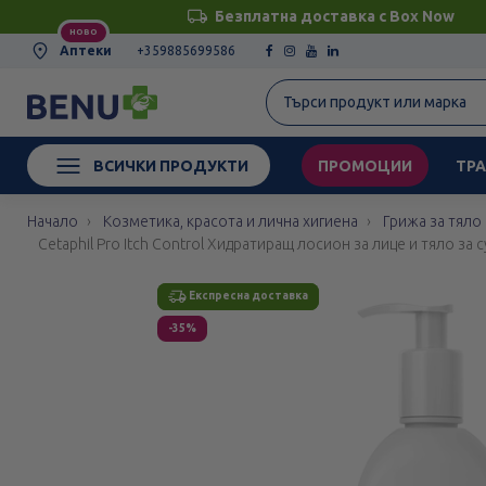
Безплатна доставка с Box Now
НОВО
Аптеки
+359885699586
ВСИЧКИ ПРОДУКТИ
ПРОМОЦИИ
ТРА
Начало
Козметика, красота и лична хигиена
Грижа за тяло
Cetaphil Pro Itch Control Хидратиращ лосион за лице и тяло за
Етикети
Експресна доставка
Експресна доставка
-35%