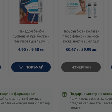
Панадол бейби
Парусан бюти колаген
суспензия при болка и
плюс флакони за коса,
температура 120мг/
кожа, нокти 25мл х28
5мл 100мл
4.90
/
9.58
30.67
/
59.99
€
лв.
€
лв.
ПОРЪЧАЙ
ИЗЧЕРПАН
тация с фармацевт
Подарък мостра с всяк
вай се с магистър-фармацевт
Получи подарък с всяка своя
Безплатна консултация с отговор
оглед на стойността – тест
!
продукти!