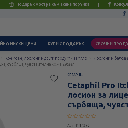
Подарък мостра към всяка поръчка
Консул
ЙНО НИСКИ ЦЕНИ
КУПИ С ПОДАРЪК
СРОЧНИ ПРОД
Кремове, лосиони и други продукти за тяло
Лосиони и балсам
 суха, сърбяща, чувствителна кожа 295мл
CETAPHIL
Cetaphil Pro I
лосион за лице
сърбяща, чувс
Арт.№
14370