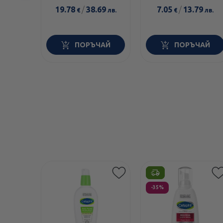
елемент
50+ 30мл
арган 30мл
19.78
/
38.69
7.05
/
13.79
€
лв.
€
лв.
ПОРЪЧАЙ
ПОРЪЧАЙ
Етикети
Етикети
-35%