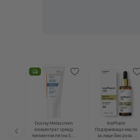
Ducray Melascreen
InoPharm
Предишен
концентрат срещу
Подхранващо масло
пигментни петна SPF
за лице био роза и