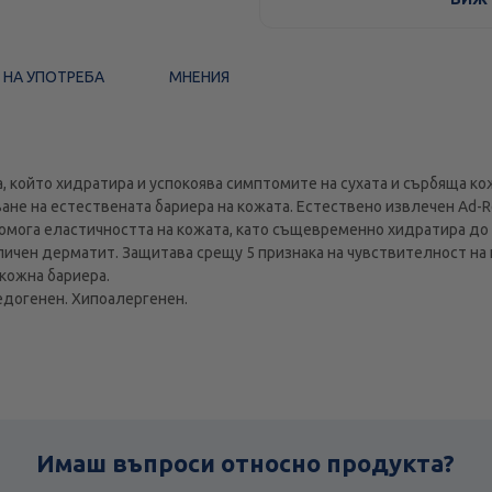
 НА УПОТРЕБА
МНЕНИЯ
, кoйто хидратира и успокоява симптомите на сухата и сърбяща ко
ане на естествената бариера на кожата. Естествено извлечен Ad-R
мога еластичността на кожата, като същевременно хидратира до 48
пичен дерматит. Защитава срещу 5 признака на чувствителност на к
 кожна бариера.
едогенен. Хипоалергенен.
Имаш въпроси относно продукта?