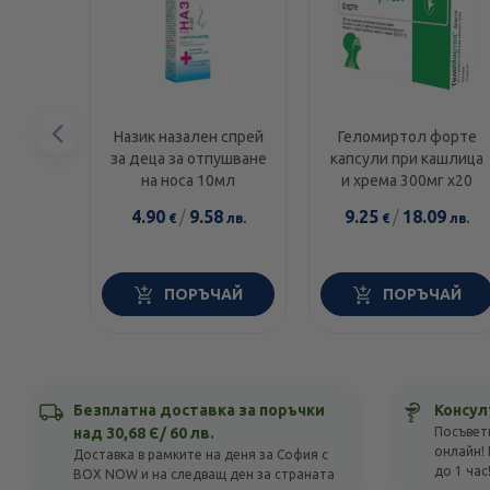
Предишен
Назик назален спрей
Геломиртол форте
за деца за отпушване
капсули при кашлица
елемент
на носа 10мл
и хрема 300мг х20
4.90
/
9.58
9.25
/
18.09
€
лв.
€
лв.
ПОРЪЧАЙ
ПОРЪЧАЙ
Безплатна доставка за поръчки
Консул
над 30,68 Є/ 60 лв.
Посъвет
онлайн! 
Доставка в рамките на деня за София с
до 1 час
BOX NOW и на следващ ден за страната