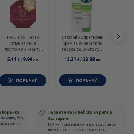
Сл
TAKE TIME Течен
Cetaphil Хидратиращ
Swans
сапун за ръце
крем за лице и тяло
1000I
еле
портокал и карите
за суха до много суха
диамант 300мл
и чувствителна кожа
5.11
/
9.99
12.21
/
23.88
14.0
€
лв.
€
лв.
100г
ПОРЪЧАЙ
ПОРЪЧАЙ
а поръчка
Първата европейска верига в
 покупка, без
България
вай различни
189 милиона клиенти в цяла Европа се
доверяват на нашата експертиза.