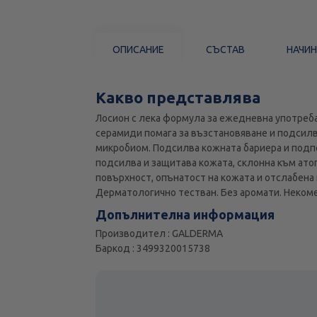
ОПИСАНИЕ
СЪСТАВ
НАЧИН
Какво представлява
Лосион с лека формула за ежедневна употреба
серамиди помага за възстановяване и подсилв
микробиом. Подсилва кожната бариера и подпо
подсилва и защитава кожата, склонна към ато
повърхност, опънатост на кожата и отслабена
Дерматологично тестван. Без аромати. Неком
Допълнителна информация
Производител : GALDERMA
Баркод : 3499320015738